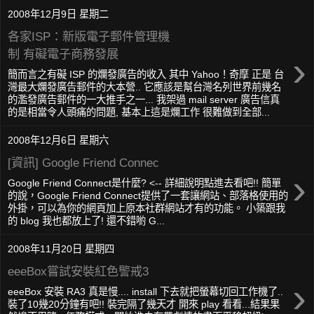
2008年12月9日 星期二
各家ISP：新版電子郵件管理機
制 有礙電子商務發展
›
簡而言之有礙 ISP 的爛發廣告的收入 其中 Yahoo！奇摩 正是 台
灣最大爛發廣告郵件的大本營.. 它應該是幫台灣名列世界前幾名
的濫發廣告郵件的一大推手之一... 我架過 mail server 廣告信真
的是相當令人頭痛的問題, 基本上這是爛工作 很難做到全部...
2008年12月6日 星期六
[資訊] Google Friend Connec
›
Google Friend Connect是什麼? <-- 詳細說明點進去看吧!! 簡單
的說，Google Friend Connect提供了一套讓網站、部落格使用的
外掛，可以為你的網頁加上原本社群網站才有的功能。 小築跟我
的 blog 我也都放上了! 還不錯喲 G...
2008年11月20日 星期四
eeeBox嘗試安裝紅色警戒3
›
eeeBox 安裝 RA3 真是慢.... install 下去就把螢幕切回工作機了..
裝了10幾20分鐘有吧!! 裝完隔了幾天才 開來 play 看看...結果果