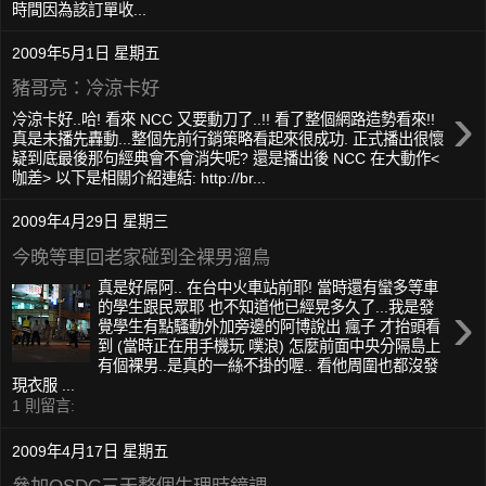
時間因為該訂單收...
2009年5月1日 星期五
豬哥亮：冷涼卡好
›
冷涼卡好..哈! 看來 NCC 又要動刀了..!! 看了整個網路造勢看來!!
真是未播先轟動...整個先前行銷策略看起來很成功. 正式播出很懷
疑到底最後那句經典會不會消失呢? 還是播出後 NCC 在大動作<
咖差> 以下是相關介紹連結: http://br...
2009年4月29日 星期三
今晚等車回老家碰到全裸男溜鳥
真是好屌阿.. 在台中火車站前耶! 當時還有蠻多等車
›
的學生跟民眾耶 也不知道他已經晃多久了...我是發
覺學生有點騷動外加旁邊的阿博說出 瘋子 才抬頭看
到 (當時正在用手機玩 噗浪) 怎麼前面中央分隔島上
有個裸男..是真的一絲不掛的喔.. 看他周圍也都沒發
現衣服 ...
1 則留言:
2009年4月17日 星期五
參加OSDC三天整個生理時鐘調