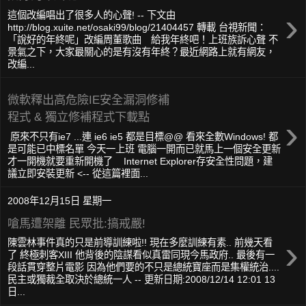
›
這個改編唱出了很多人的心聲! -- 下文由
http://blog.xuite.net/osaki99/blog/21404457 轉載 台視新聞：
「說好的年終呢」改編周董歌曲 給我年終吧！上班族訴心聲 不
景氣之下，大家最關心的是有沒有年終？最近網路上就有網友，
改編...
微軟釋出高危險IE安全漏洞修補
程式 & 獨立修補程式下載點
›
原來不只有ie7 ...連 ie6 ie5 都是目標@@ 看來全數Windows! 都
是可能已中標名單 今天一上班 電腦一開而已就馬上一個安全更新
才一開機就要重新開機了 Internet Explorer存安全性問題，建
議立即安裝更新 <-- 從這篇裡面...
2008年12月15日 星期一
嗆馬遭架離 民眾批:搞戒嚴!
›
陳雲林事件真的只是前導訓練啦!! 現在多麼訓練有素.. 前幾天看
了 終極刺客XIII 他背後的陰謀看似真雷同現今馬政府.. 最後有一
段話貫穿整片電影 因為他們要的不只是總統寶座而是集權統治....
民主或獨裁全取決於總統一人 -- 更新日期:2008/12/14 12:01 13
日...