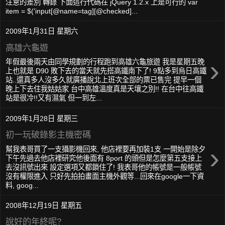
注意的差別 轉錄 下面這行代碼在 jQuery 1.2.x 上是可行的 var
item = $('input[@name=tag][@checked]...
2009年1月31日 星期六
高雄六龜遊
›
年假最後兩天由同學規劃的行程跑到高雄六龜旅遊 我是星期五晚
上也就是 D90 敗下去的當天就先搭高鐵南下了! 9點多到烏日高鐵
站..還真多人沒多久就廣播說北上班次全部的票已售完 提早一個
晚上下去住我姑姑家 台中高雄溫度真是天壤之別!! 在台中往高鐵
站是很冷!!又有濕氣 但一到左...
2009年1月28日 星期三
初一玩破錄影主機密碼
›
幫我表哥買了一支攝影機回來, 他店裡要再加裝1支 一開始是除夕
下午先過去他店裡研究他後面有 8port 的頭但是怎麼第五支接上
去沒訊號出來 設定選項又都鎖住了! 我表哥他的帳號是一般帳號
沒有權限進入 只好先拍拍畫面主機外觀等...回來在google一下資
料, goog...
2008年12月19日 星期五
說好的年終呢?