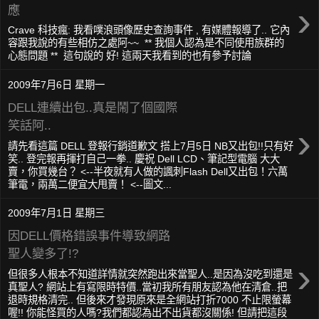
›
應
Crave 科技瘋: 我看噗浪頭像歷史查詢事件 , 有媒體報導了.. 它內
容跟我說的有些相仿之處阿~~ ** 我個人認為是不同使用族群的
心態問題 ** 這句說的 好! 這兩天我看到的也有參予討論
2009年7月6日 星期一
DELL連續出包..真是鬧了個國際
笑話阿..
›
請先看這篇 DELL 登報行銷道歉文 搭上7月5日 NB又出包!!只有好
笑.. 登完報再揮打自己一拳.. 慶祝 Dell LCD、筆記型電腦 大大
賣，你買幾台？ <--半夜就有人做的諷刺Flash Dell又出包！六萬
筆電，兩萬二便宜大甩賣！ <--圖文...
2009年7月1日 星期三
因DELL價格錯誤事件導致網路
聖人變多了!?
›
但很多人根本不知道詳情就突然跑出來當聖人..是因為沒吃到還是
真聖人? 網站上有寫限時特價..當初我所有朋友認為他在清倉..把
退時規格清完.. 但後來才發現原來是全網站打折7000 不止限螢幕
喔!! 你能怪買的人嗎?我們都認為出不出貨都沒關係! 但請把這段