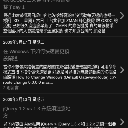
整了day 1
›
最近比較懶得寫日記!! 哈 也沒啥好寫的!! 沒活動每天過的也都一
樣阿..XD 上星期五六日 上台北參加 ZMAN 綠色機房 跟 OSDC 的
活動 已經很久沒這麼早起了.. ZMAN 的綠色機房 真的是很精采!
整個國小的大會議是幾乎坐滿狀態 也才知道台灣的 網路基...
2009年3月17日 星期二
在 Windows 下如何快速變更預
設閘道
›
當你不想做網路裝置的開啟關閉來強制變更預設閘道時 可用命令
模式直接下指令做快速變更 好處是可以接近無感覺斷線的切換路
由路徑 How To Change Windows (Default Gateway/Route) c:\>
route change 0.0.0.0 mas...
2 則留言:
2009年3月13日 星期五
jQuery 1.2 vs 1.3 升級須注意地
›
方
以下內容由 Ajax框架 jQuery > jQuery 1.3.x 和 1.2.x 之間一個要