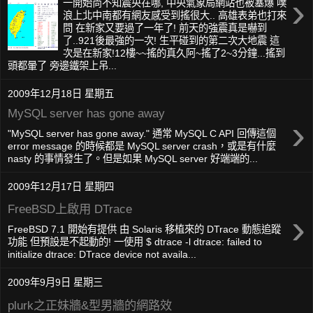
›
一開始尚不知震央在哪, 中央氣象局網站也被塞爆 噗
浪上北中南都有網友感受到搖很大.. 高雄表弟也打來
問 在新家又要過了一年了! 前天的強震真是嚇到
了..921後最強的一次! 生平碰到的第二次大地震 這
次是在新家!12樓~~搖的真久阿~搖了2~3分鐘...搖到
頭都暈了 旁邊鐵架上吊...
2009年12月18日 星期五
MySQL server has gone away
›
"MySQL server has gone away." 通常 MySQL C API 回傳這個
error message 的時候都是 MySQL server crash，或是有什麼
nasty 的事情發生了。但是如果 MySQL server 好端端的...
2009年12月17日 星期四
FreeBSD上啟用 DTrace
›
FreeBSD 7.1 開始有提供 由 Solaris 移植來的 DTrace 動態追蹤
功能 但預設是不起動的! 一使用 $ dtrace -l dtrace: failed to
initialize dtrace: DTrace device not availa...
2009年9月9日 星期三
plurk之正妹牆&型男牆的網路效