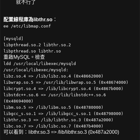
就不行了
配置線程庫為libthr.so
：
ee /etc/libmap.conf
[mysqld]
libpthread.so.2 libthr.so.2
libpthread.so libthr.so
重啟MySQL。檢查
ldd /usr/local/libexec/mysqld
/usr/local/libexec/mysqld:
libz.so.4 => /lib/libz.so.4 (0x48662000)
libwrap.so.5 => /usr/lib/libwrap.so.5 (0x48674000)
libcrypt.so.4 => /lib/libcrypt.so.4 (0x4867b000)
libstdc++.so.6 => /usr/lib/libstdc++.so.6
(0x48694000)
libm.so.5 => /lib/libm.so.5 (0x48780000)
libgcc_s.so.1 => /lib/libgcc_s.so.1 (0x48798000)
libthr.so.3 => /lib/libthr.so.3 (0x487a2000)
libc.so.7 => /lib/libc.so.7 (0x487b4000)
可以看到：libthr.so.3 => /lib/libthr.so.3 (0x487a2000)