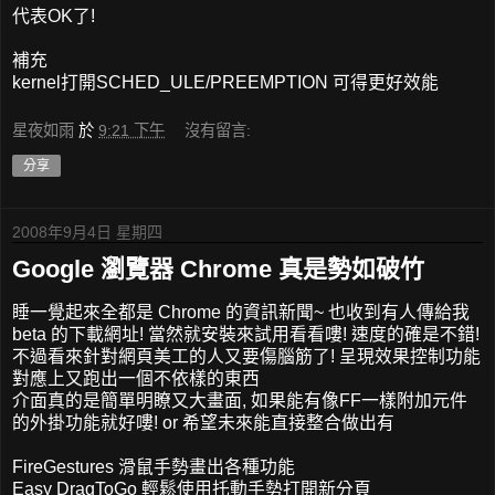
代表OK了!
補充
kernel打開SCHED_ULE/PREEMPTION 可得更好效能
星夜如雨
於
9:21 下午
沒有留言:
分享
2008年9月4日 星期四
Google 瀏覽器 Chrome 真是勢如破竹
睡一覺起來全都是 Chrome 的資訊新聞~ 也收到有人傳給我
beta 的下載網址! 當然就安裝來試用看看嘍! 速度的確是不錯!
不過看來針對網頁美工的人又要傷腦筋了! 呈現效果控制功能
對應上又跑出一個不依樣的東西
介面真的是簡單明瞭又大畫面, 如果能有像FF一樣附加元件
的外掛功能就好嘍! or 希望未來能直接整合做出有
FireGestures 滑鼠手勢畫出各種功能
Easy DragToGo 輕鬆使用托動手勢打開新分頁