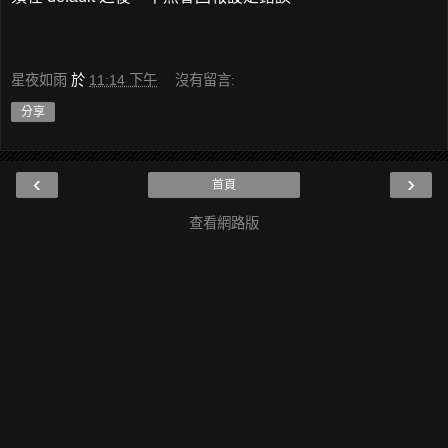
星夜如雨
於
11:14 下午
沒有留言:
分享
‹
›
首頁
查看網路版