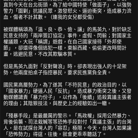
直到今天在台北街頭，為了給中國特使「做面子」，以強勢
警力「圍剿」抗議民眾，激發怒火、逼迫衝突，造成暴力流
血，傷者不計其數。（連我的女兒都受傷）
被媒體稱頌為「溫、良、恭、儉、讓」的馬英九，對於缺乏
民意支持的「兩岸簽訂協定」事件，虛假、閃躲；對國家主
權議題，大玩「稱謂」遊戲，在自己國家接待「外邦使
節」，卻還得像個逃犯一樣，東躲西藏、偷偷更改時間計
畫，逃避民意，不改其欺騙本質。
但是馬英九面對「反對聲浪」時，卻表現出強人的十足架
勢，他兩度拍桌子指控暴民，要求民進黨負全責。
國民黨高層勢力，為了遂其「不符民意」的政治目的，以
「國家暴力」硬逼人民「反抗」，造成暴力衝突之後，又發
動媒體譴責「暴力份子」，以作為「後續」追殺異議主張者
的理由；其陰狠技法，與歷史上的經驗如出一轍。
「殘暴手段」是最嚴厲的警示。「馬政權」採用公然暴力、
背後偷襲、司法栽贓等等恐怖手段對付「異議主張」的台灣
人，是在試探台灣人的「容忍」極限，今天，台灣人如果讓
「恐怖勢力」得逞，往後，就會更乖乖聽話了。