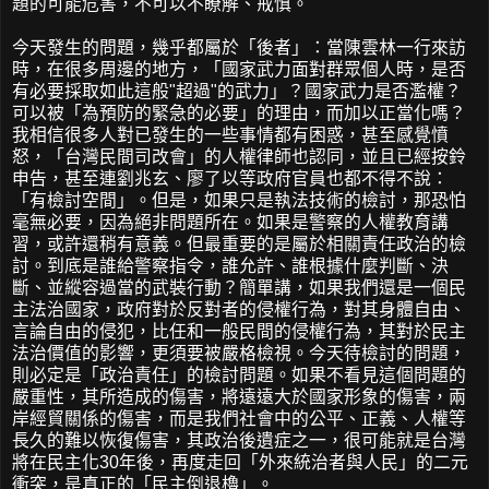
題的可能危害，不可以不瞭解、戒慎。
今天發生的問題，幾乎都屬於「後者」：當陳雲林一行來訪
時，在很多周邊的地方，「國家武力面對群眾個人時，是否
有必要採取如此這般"超過"的武力」？國家武力是否濫權？
可以被「為預防的緊急的必要」的理由，而加以正當化嗎？
我相信很多人對已發生的一些事情都有困惑，甚至感覺憤
怒，「台灣民間司改會」的人權律師也認同，並且已經按鈴
申告，甚至連劉兆玄、廖了以等政府官員也都不得不說：
「有檢討空間」。但是，如果只是執法技術的檢討，那恐怕
毫無必要，因為絕非問題所在。如果是警察的人權教育講
習，或許還稍有意義。但最重要的是屬於相關責任政治的檢
討。到底是誰給警察指令，誰允許、誰根據什麼判斷、決
斷、並縱容過當的武裝行動？簡單講，如果我們還是一個民
主法治國家，政府對於反對者的侵權行為，對其身體自由、
言論自由的侵犯，比任和一般民間的侵權行為，其對於民主
法治價值的影響，更須要被嚴格檢視。今天待檢討的問題，
則必定是「政治責任」的檢討問題。如果不看見這個問題的
嚴重性，其所造成的傷害，將遠遠大於國家形象的傷害，兩
岸經貿關係的傷害，而是我們社會中的公平、正義、人權等
長久的難以恢復傷害，其政治後遺症之一，很可能就是台灣
將在民主化30年後，再度走回「外來統治者與人民」的二元
衝突，是真正的「民主倒退櫓」。