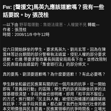
Fw: [聲援文]馬英九應該道歉嗎？我有一些
話要說。by 張茂桂
---以下由
野草莓運動：集遊法違憲、人權變不見
轉載---
作者：張茂桂
時間：2008/11/9 中午12時
從六日開始靜坐的學生，要求馬英九、劉兆玄等，因為在陳
雲林等訪台期間的部分警察執法過當，侵犯人權的部分要求
道歉，也連 帶要求警政署長與國安局局長下台，並修改限制
公民表達自由過當的「集會遊行法」的部分條文。
真的要馬、劉須要道歉嗎？為什麼要道歉！？有此必要嗎？
學生靜坐和最近民進黨有關的近一個月來的抗爭，從一開始
即有「意義與行動」的區隔；學生們的訴求與靜坐抗爭的法
理基礎很清楚，手段界線也很明確，即用「和平與不服從」
的方式，進行關於「民主與人權」被侵犯與維護的議題磋商
與抗爭：不論手段與意義，都凸顯了我們台灣現代社會的基
本文明價值與民主意義。民進黨領導的抗爭時間長，立場光