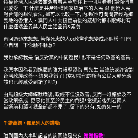
特權台灣人民過去旅遊看看甚至於住上一個月看看! 讓你們自
己感受一下 什麼是共產極權國家統治下的人民 跟 他們人民
對台灣的想法看法, 還可以比較一下, 內地(也可問問曾經為殖
民地的香港人、澳門人中共接管前後的感想?)都市跟鄉村有
什麼極端差異與人民生活品質&素養
再回過頭來想想, 若你死忠的人or政黨也想變成那個樣子! 門
心自問一下你願不願意?
我也承認我是 偏反對黨的中間選民! 也不是任何政黨的黨員..
我原本因為看到媒體的強力報導認為 馬先生 當總統或許會對
台灣政經改善~~結果我錯了! (當初投他的所有公民大部分應
該也已經感受到錯了吧?)
由馬超級大總統就職後, 政經不但沒改善, 反而一堆錯誤及不
當政策造成, 更惡化甚至於民主的倒退! 當選前後判若兩人...
當選前和藹可親全部都不見了..留下的只有, 始終如一的
千錯萬錯，都是別人的錯啦!
碰到國內大事時記者的詢問總是只有
謝謝指教!