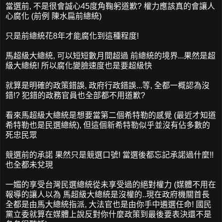
當選前, 不是很會誠心45度角鞠躬道歉? 權力應該真的會讓人
心腐化 (前例 陳水扁前總統)
只是前總統花8年才能腐化到這種程度!
馬超級大總統, 可以短短數月間超過 前總統的境界...果然是超
級大總統! 所以腐化變臉速度也是要超級快
就算是明確的政策錯誤, 政府行政錯誤...等, 全都一概認為沒
錯!? 犯錯的政務官員也全部都不用道歉?
看來馬超級大總統是想要當第二個希特勒的感覺 (最近才知道
希特勒也是民選總統), 但這個新希特勒似乎並沒有佔多數的
死忠民眾
競選前的承諾 果然只是競選口號! 當選後都忘記承諾過什麼!!
也全都未兌現
一媚的享受台灣民選總統從未享受過的絕對權力 (媒體不用在
報導的讓人以為 馬超級大總統是沒權的..現在政府機關首長
全都是由馬大總統指派, 大法官也是由你手中遴選任命! 國民
黨立委就算在媒體上說反對你什麼政策到最後要表決還不是