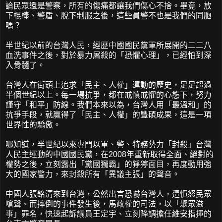
論民眾還是警察，所有的傷痛都讓我們傷心不捨。畢竟，放
下棍棒、警盾、脫下制服之後，這些員警不也是我們的同胞
嗎？
半世紀以前的台灣人民，經歷中國國民黨軍所展開的二二八
血洗事件之後，對於暴力屠殺的「恐懼心理」，已經怕到深
入骨髓了。
台灣人在街頭上追求「民主、人權」運動的歷史，足足超過
半個世紀以上。每一場抗爭，都在戒慎戒懼的心態下，努力
謹守「和平」防線。我們本來以為，台灣人用「最溫和」的
抗爭手段，就贏得了「民主、人權」的豐碩成果，這是一項
世界性的驕傲。
哪知道，半世紀以來專門以軍、警、特務勢力「封殺」台灣
人民主運動的中國國民黨，在2008年重新取得全面、絕對的
權勢之後，立刻露出「黨國獨霸」的猙獰面目，再度動用強
大的國家警力，來封殺所有「異議主張」的聲音。
中國人張銘清來到台灣，公然出言恐嚇台灣人，遭憤怒民眾
嗆聲、而摔倒的事件發生後，馬政權的司法，以「聚眾滋
事」罪名，快速起訴議員王定宇、立刻降調擔任維安指揮的