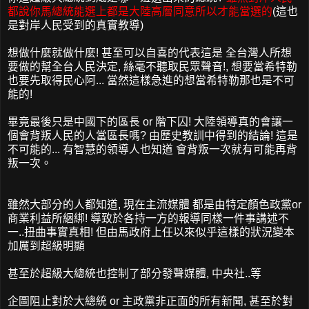
都說你馬總統能選上都是大陸高層同意所以才能當選的
(這也
是對岸人民受到的真實教導)
想做什麼就做什麼! 甚至可以自喜的代表這是 全台灣人所想
要做的幫全台人民決定, 絲毫不聽取民眾聲音!, 想要當希特勒
也要先取得民心阿... 當然這樣急進的想當希特勒那也是不可
能的!
畢竟最後只是中國下的區長 or 階下囚! 大陸領導真的會讓一
個會背叛人民的人當區長嗎? 由歷史教訓中得到的結論! 這是
不可能的... 有智慧的領導人也知道 會背叛一次就有可能再背
叛一次。
雖然大部分的人都知道, 現在主流媒體 都是由特定顏色政黨or
商業利益所綑綁! 導致於各持一方的報導同樣一件事講述不
一..扭曲事實真相! 但由馬政府上任以來似乎這樣的狀況變本
加厲到超級明顯
甚至於超級大總統也控制了部分發聲媒體, 中央社..等
企圖阻止對於大總統 or 主政黨非正面的所有新聞, 甚至於對