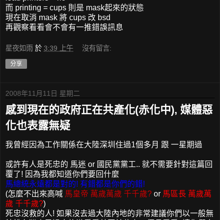
而 printing = cups 則是 mask起來的狀態
現在取消 mask 將 cups 改 bsd
再觀察看看會不會有一推錯誤訊息
星夜如雨
於
3:39 上午
沒有留言:
分享
2008年11月11日 星期二
感到現在的政府正在共產化(赤化中), 媒體惡
化也表露無疑
我曾經因為工作關係在大陸深圳住過1個多月 跟 一星期過
或許有人是死忠的 馬迷 or 國民黨黨工.. 就不需要針對這篇回
覆了! 因為我都知道你們要回什麼
馬總統永遠都是對的! 有錯都是你們的錯!
(怎麼不出來高喊
馬皇帝 萬歲萬歲 千千歲?
or
馬區長 萬歲萬
歲 千千歲?
)
死忠沒救的人! 如果沒去過大陸內地的非常建議你們以一般無