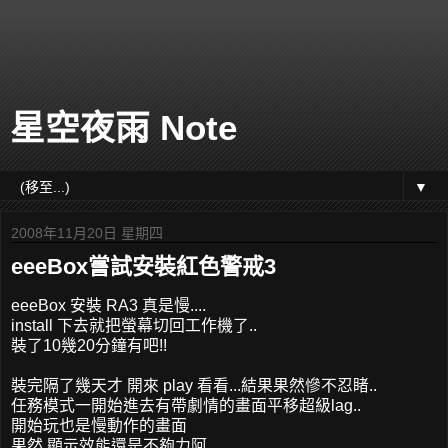
星空夜雨 Note
▼
2008年11月20日 星期四
eeeBox嘗試安裝紅色警戒3
eeeBox 安裝 RA3 真是慢....
install 下去就把螢幕切回工作機了..
裝了10幾20分鐘有吧!!
裝完隔了幾天才 開來 play 看看...結果果然慘不忍睹..
任務模式一開始進去有帶劇情的畫面平移超級lag..
開始玩也是慢動作的畫面
果然 顯示效能還是不夠力阿