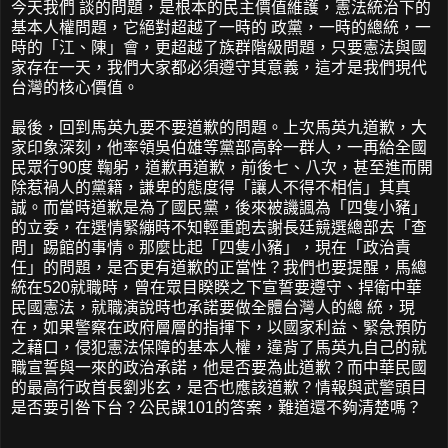
今天我們 談的問題，是根本的民主價值維護，憲法統治下的
基本人權問題，它絕對超越了一時的 政黨，一時的總統，一
時的「江、陳」會，更超越了族群階級問題，只要憲法與國
家存在一天，我們大家都必須遵守其意義，這才是我們現代
台灣的核心價值。
最後，回到馬英九要不要道歉的問題。上次馬英九道歉，大
家印象深刻，他率領吳伯雄等黨部高幹一群人，一再給全國
民眾行90度 鞠躬，道歉再道歉，前後七、八次，甚至進而開
除惹禍人的黨籍，謙卑的態度得「讓人不得不相信」其真
誠。而當時道歉是為了國民黨，後來被譏諷為「四隻小豬」
的立委，在選情緊繃時不知輕重跑去謝長廷競選總部去「查
問」踢館的事情。那麼比起「四隻小豬」，現在「政治責
任」的問題，是否更有道歉的正當性？我們也要提醒，馬總
統在520就職時，曾在眾目睽睽之下宣誓要遵守、捍衛中華
民國憲法，就職演說時也承諾要做全體台灣人的總 統，現
在，如果警察在政府層層的指揮下，以國家利益、緊急預防
之藉口，侵犯憲法保障的基本人權，違背了馬英九自己的就
職宣誓與一來的政治承諾，他是否要為此道歉？而中華民國
的最高行政首長劉兆玄，是否也應該道歉？情報與武警頭目
是否要引咎下台？公民課101的答案，難道還不夠清楚嗎？
--