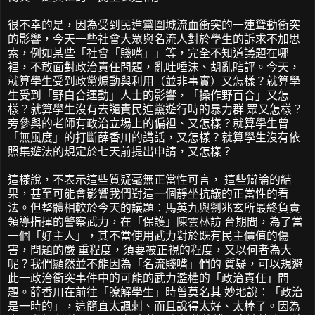
很不幸的是，因為受到民進黨圍城流血衝突的一連聳動衝突
的影響，今天一些社會大眾與名流人對於學生的訴求不加思
索，例如某些「社會「賤嘴」」等，完全不知道議題在哪
裡，不敢面對政治責任問題，亂吐唾沫、胡亂瞎評。今天，
就算學生受到政黨煽動與利用（並非事實）又怎樣？就算學
生受到「野白合運動」人士的影響，「操作野百合」又怎
樣？就算學生沒有去譴責民進黨遊行時的暴力群 眾又怎樣？
旁參與的老師有政治立場上的偏袒、又怎樣？就算學生曾
「無風度」的打斷薛香川的講話，又怎樣？就算學生沒有依
照集遊法的規定於七天前提出申請，又怎樣？
這樣說，不表示這些質疑毫無正當性可言， 這些辯論的結
果，甚至可能會影響我們對這一個靜坐抗議的正當性的看
法。但整體相較於今天的議題：馬英九與劉兆玄所最終負責
領導指揮的警察武力，在「保護」陳雲林訪 台期間，為了當
一個「好主人」，其不當使用武力對於既有民主價值的傷
害，問題的嚴 重程度，須要被正視的程度，又以何者為大
呢？我們顯然並不能因為「名流賤嘴」們的 質疑，可以規避
此一政治衝突事件中的可能的武力濫權的「政治責任」問
題。薛香川在前往「瞭解學生」時曾莫名其 妙地說：「政治
是一時的」，這簡直太諷刺、而且說得太好、太棒了。因為