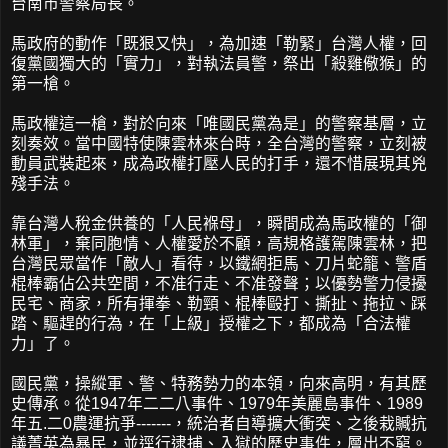
台南市警察局長。
馬政府的動作「既狠又快」，為加速「勒緊」台灣人權，回
復黨國獨大的「實力」，對執法員警，祭出「殺雞儆猴」的
第一槍。
馬政權這一槍，對於向來「唯國民黨為是」的警察基層，立
刻奏效。當中國特使陳雲林來台時，全台灣的警察，立刻被
動員武裝起來，成為政權打壓人民的打手，還不惜展現其兇
殘手法。
靠台灣人稅金供養的「人民褓母」，瞬間成為馬政權的「御
林軍」，棄同胞情、人權愛於不顧，高規格護駕陳雲林，把
台灣民眾當作「敵人」看待，以鐵網拒馬、刀片蛇籠、警盾
棍棒霸佔公共空間，不准行走、不准發聲；以優勢警力侵擾
民宅、商家，所有揮拳、勒頸、棍棒毆打、撕扯、拖拉、踩
踏、驅趕的行為，在「上級」授權之下，都成為「合法權
力」了。
國民黨，操縱軍、警、特務勢力的本領，向來高明，有其歷
史傳承。從1947年二二八事件、1979年美麗島事件、1989
年五.二0農運抗爭-------，統治者自導擴大衝突、之後栽贓抗
議菁英為暴民，並逕行逮捕、入獄的歷史事件，層出不窮。