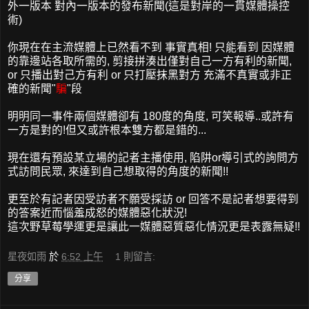
外一版本 對內一版本的發布新聞(這是對岸的一貫媒體操控
術)
你現在在主流媒體上已然看不到 事實真相! 只能看到 因媒體
的靠邊站各取所需的, 剪接拼湊出僅對自己一方有利的新聞,
or 只播出對己方有利 or 只打壓抹黑對方 充滿不真實或非正
確的新聞"
騙
"段
明明同一事件兩個媒體卻有 180度的角度, 可笑報導..或許有
一方是對的!但又或許根本雙方都是錯的...
現在還有預設某立場的記者主播使用, 陷阱or導引式的詢問方
式訪問民眾, 來達到自己想取得的角度的新聞!!
更至於有記者因受訪者不願受採訪 or 回答不是記者想要得到
的答案近而惱羞成怒的媒體惡化狀況!
這次野草莓學運更是讓此一媒體惡質惡化情況更是表露無疑!!
星夜如雨
於
6:52 上午
1 則留言:
分享