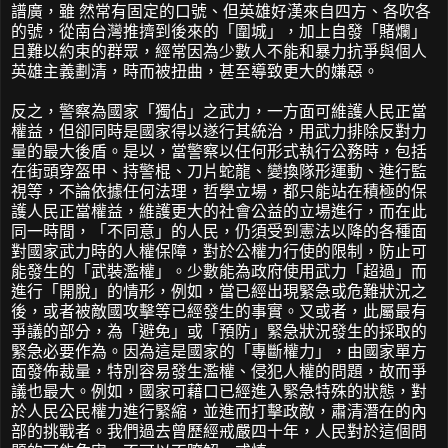
譜廣，雖 然常有固定的口號、但英雄好漢來自四方、各吹各
的號，從南台灣推擠到後來的「圍城」，加上自發「賭爛」
且難以約束的群眾，經常因為少數人不能和暴力抗爭與個人
英雄主義劃清，時而被扭曲，甚至導致更大的嫌惡。
反之，警察為國家「獨佔」之武力，一方面可維護人民正當
權益，但卻同時是國家得以遂行其統治，用武力排除反對力
量的最大後盾。是以，當警察以任何形式執行公務時，包括
在街頭穿盔甲、持警棍、刀片蛇龍、變換隊形運動、進行監
視等，不論依據任何法理，哲學立場，都只能站在積極的保
護人民正當權益，維護更大的社會公益的立場進行，而在此
同一時間，「不同意」的人民，仍須受到憲法以降的各種面
對國家武力時的人權保障，對於公權力行使的限制，防止可
能發生的「武裝濫權」。少數能為政府使用武力「超過」而
進行「開脫」的情形，例如，當已經出現緊急或危難狀況之
後，或者被敵國攻擊等已經發生的事實。又或者，此屬最有
爭議的部分，為「避免」或「預防」緊急狀況發生的採取的
緊急必要作為。因為這是國家的「專斷權力」，由國家單方
面發佈裁量，特別容易發生濫權、侵犯人權的問題，故而爭
議也最大。例如，國家可藉口已經進入緊急特殊的狀態，對
於人民公民權力進行緊縮，並進而打擊政敵，肅清潛在的內
部的挑戰者。我們過去曾歷經戒嚴四十年，人民對於這個問