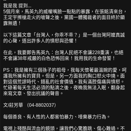
我是我 提到...
5個月來，馬英九的威權嘴臉一點點的暴露，在張銘清來台，
王定宇擦槍走火的嗆聲之後，黨國一體獨裁者的面目終於顯
露無遺！
以下這篇文章「台灣人，你乖不乖？」是一個台灣阿嬤真誠
的心聲，道出許多人的憤怒與恐懼！
在此，我要鄭告馬英九：台灣人民絕不會讓228重演，也絕
不會讓38年戒嚴的白色恐怖回來！我用我的生命發誓！
PS：我是擁有三個孫子的祖母，我每天懷著最溫婉的愛，呵
護我所擁有的寶貝。但是，另一方面我的胸口怒火中燒。面
對這個荒謬時代、錯亂的社會價值，我有滿腔傷痛與憤怒。
忙碌著每天生活必須的點滴之後，夜晚我無法入眠，翻身起
來寫文章、發出抗議的聲音。
文/莊芳華 （04-8802037）
每個善良、有人性的人都害怕暴力、唾棄暴力行為。
電視上殘酷與流血的鏡頭，讓我們心驚膽跳、傷心難過。不