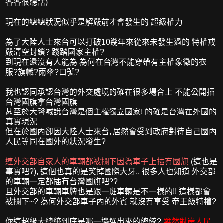
各各很聽話)
現在的總總狀況似乎是解嚴前才會發生的 超級權力
為了大陸人士來台可以打破10幾年來從來未發生過的 特權戒
嚴清空封鎖? 踐踏國家主權?
到現在還沒有人能為 為何在台灣不能穿帶有主權象徵的衣
服?旗幟?雨傘?口號?
我也認同承認台灣的外交處境的確在很多場合上 不能公開插
台灣國旗拿台灣國旗
甚至於大聲喊說台灣是個主權獨立國家! 的確是台灣在外國的
真實現況
但在於國內卻因大陸人士來台, 居然會受到政府對待自己國內
人民等同在國外的狀況發生?
連外交部自家人的車輛都被攔下因為車子上插有國旗
(這也是
事實吧?), 這個也真的是笑掉國際大牙.. 很多人也知道 外交部
的車輛一定都插有台灣國旗吧??
且外交部的車輛車牌也是跟一班車輛是不一樣的!! 這樣都會
被攔下~? 為何外交部車子內的外賓 就沒有享受 帝王級特權?
你這超級大總統到底是哪一邊選出來的總統?
雖然對岸人民