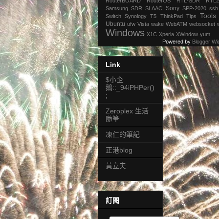
RouterBOARD
RouterOS
RTL-SDR
RTL2
Sony
Samsung
SDR
SLAAC
SPP-2020
ssh
Tools
Switch
Synology
T5
ThinkPad
Tips
Ubuntu
ufw
Vista
wake
WebATM
websocket
Windows
X1C
Xperia
XWindow
yum
Powered by
Blogger Wi
Link
$小企
鵝::_94iPHPer()
;
Zeroplex 生活
隨筆
凍仁的筆記
正港blog
黃立夫
訂閱