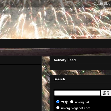
Activity Feed
Search
本站
uniorg.net
uniorg.blogspot.com