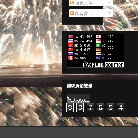
發表文章
所有留言
總網頁瀏覽量
9
9
7
6
9
4