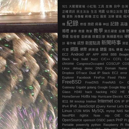
921
大猩猩玻璃
小紅點
工具
反推
台中
台灣
技
正確資訊
民主法治
生活
地震
‎佔領立法院‬
機
更新
肖像權
刷機
定位
服貿
法律
玻璃
相
紀錄
記錄
高雄
機
修理
旅遊
病毒
神話
教學
婚禮
康寧
救援
敗家
莫氏硬度
設備
硬
學運
陰極管
壹網通
媒體巨獸
無線基地台
新聞時事
新屋點滴
感想
計
著作權
滑鼠
網路
網聚
鍵盤
代管
網樂通
隱私
轉載
Am
Android
EC2
AP
APP
ARM
BBB
Beagl
Black
bug
build
buzz
C/C++
CCFL
Ce
chrome
‎CongressOccupied
COSCUP
CO
Linux
debug
demo
DNS
Domain Name
Dropbox
DTrace
Dual IP Stack
EC2
error
Explorer
Facebook
FireFox
Fixed
Flickr
FreeBSD
FreeDNS
FreeNAS
G+
Gateway
Gigabit
golang
Google
Google Map
G
Glass
H340
hack
hacking
HD2
HE
Hotfix
HomeServer
http
Hurricane Electric
IC
Internet
IE11
IM
innotop
Intelnet
ION
IP
I
IPv6
JavaScript
IPv4
jQuery
Kernel
Let’s En
Linux
MySQL
LT28i
MSN
mytop
NAS
Ne
nginx
NextPBX
Note
ntp
OIE
Op
OpenSource
PHP
openssh
OSDC
patch
Pi
Portable
powercfg
python
Raspberry Pi
Re