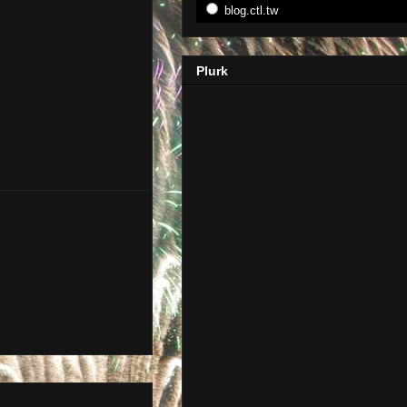
blog.ctl.tw
Plurk