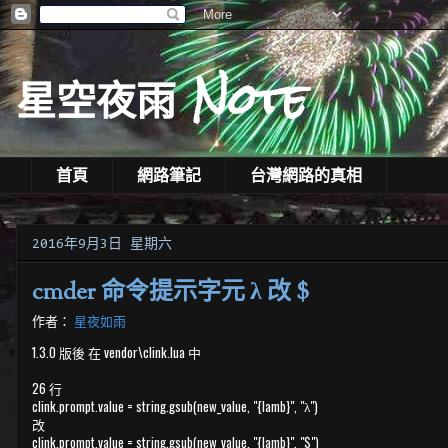
星空夜雨 Note
首頁
網路筆記
台灣網路的真相
2016年9月3日 星期六
cmder 命令提示字元 λ 改 $
作者：
星夜如雨
1.3.0 版後 在 vendor\clink.lua 中
26 行
clink.prompt.value = string.gsub(new_value, "{lamb}", "λ")
改
clink.prompt.value = string.gsub(new_value, "{lamb}", "$")