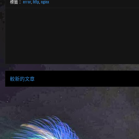
標籤：
error
,
http
,
nginx
較新的文章