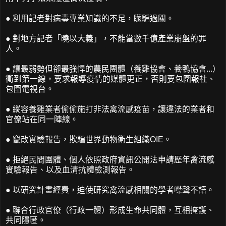
● 利用記者對病毒專業知識的不足，矇騙過關。
● 對地方記者「曉以大義」，不能當數千億產業崩盤的罪
人。
● 讓最弱勢但卻最強悍的農民團體（養雞協會、養鴨協會...）
衝到第一線，要求報導疫情的媒體更正，否則要包圍報社、
包圍電視台。
● 縱容養雞業者偷偷施打非法禽流感疫苗，讓違法的業者和
官僚站在同一陣線。
● 竄改實驗報告，欺騙世界動物衛生組織OIE。
● 拒絕民間團體、個人依照政府資訊公開法申請歷年禽流感
實驗報告、以及血清抗體檢測報告。
● 以研究計畫經費，迫使研究禽流感相關的學者噤聲不語。
● 聯合行政官僚（行政一體）形成生命共同體，互相掩護、
共同隱匿。