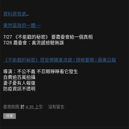
資料原發處
..
果然是政府一體~~
7/27 《不能戳的秘密》 要農委會給一個真相
7/26 農委會：禽流感檢驗無誤
《不能戳的秘密》控官僚瞞禽流感 | 頭條要聞 | 蘋果日報
導演：不公不義 不忍眼睜睜看它發生
自費逾百萬拍攝
妻子憂有人報復
防疫資訊不透明
星夜如雨
於
4:35 上午
沒有留言:
分享