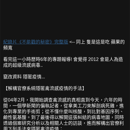
紀錄片《不能戳的秘密》完整版
<-- 同上 隻是這是吃 蘋果的
頻寬
看完這一小時歷時6年的專題報導! 會覺得 2012 會是人為造
成的超級流感病毒..
竄改資料 隱匿疫情...
【解構官僚系統隱匿禽流感疫情的手法】
從04年2月，我開始調查禽流感的真相直到今天，六年的時
間，一個學新聞的偏執記者，從拿美工刀來解剖病死雞，進
化到專業的手術剪；從不懂什麼叫核酸，到比對基因序列、
鹼性氨基酸。到了最後得以解開這張糾結的病毒地圖，同時
透過個案研究分析以及相關人士的訪談，進而解構出官僚利
用下列手法來隱匿禽流疫情：