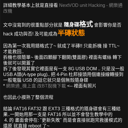
詳細教學基本上就是直接看
NextVOD unit Hacking - 網樂通
改機
格式
隨身碟
文中沒寫到的很重點部分就是
會影響你是否
半磚狀態
hack 成功與否! 及可能成為
因為第一次我用錯格式了~ 就成了半磚!! 只能拆機 接 TTL~
才能救回..
拆機也很簡單~ 後面四顆腳下翻開(雙面膠) 裡面有螺絲 轉下
後就可以開蓋了
拆了後發現其實它裡面是有一支 8G USB DOM .. 只是沒一般
USB A頭(A-type plug).. 把 4-Pin 杜邦接頭用個連接線轉接到
一般電腦 USB 的話它就只是個無殼隨身碟
*
網樂通_機上盒 改BT脫機下載
<-- 裡面有照片
也因此小摸熟了整個流程
結論 FAT16 FAT32 跟 EXT3 三種格式的隨身碟會有三種結
果..一開始用那一支是 FAT16 所以並不會發生教學中的
4. 的 畫面會停在: "更新失敗" 而是會直接就跑完救援模式的
還原 就直接 reboot 了~