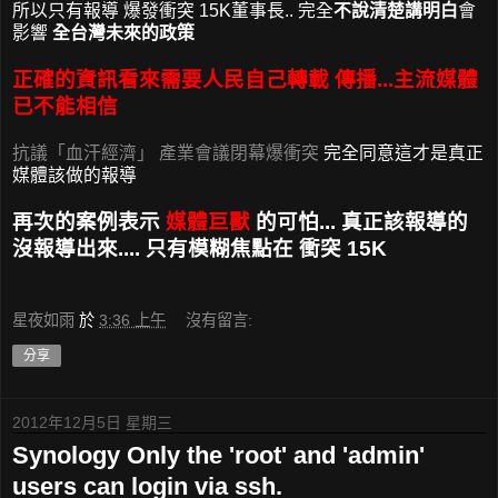
所以只有報導 爆發衝突 15K董事長.. 完全
不說清楚講明白
會
影響
全台灣未來的政策
正確的資訊看來需要人民自己轉載 傳播...主流媒體
已不能相信
抗議「血汗經濟」 產業會議閉幕爆衝突
完全同意這才是真正
媒體該做的報導
再次的案例表示
媒體巨獸
的可怕... 真正該報導的
沒報導出來.... 只有模糊焦點在 衝突 15K
星夜如雨
於
3:36 上午
沒有留言:
分享
2012年12月5日 星期三
Synology Only the 'root' and 'admin'
users can login via ssh.