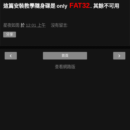
FAT32
這篇安裝教學隨身碟是
only
其餘不可用
..
星夜如雨
於
12:01 上午
沒有留言:
分享
‹
›
首頁
查看網路版