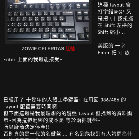
這種 layout 會
打字錯@@! 又
是把 \ | 按扭擺
在 Shift 左邊的
Shift 縮小...
美版的 一字
ZOWIE CELERITAS
紅軸
Enter 把 \| 放
Enter 上面的我還能接受~
已經用了 十幾年的人體工學鍵盤~ 在用回 386/486 的
Layout 配置需要時間啊!
但下面這還是我最理想的的鍵盤 Layout 但找到的資料顯
示~因為這把鍵盤的成本是 等於兩把鍵盤~
所以廠商決定停產!!
否則真的是一代的名鍵盤.... 有名到能找到有人詢問
為什