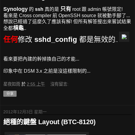
Synology
只有
的
ssh
真的是
root 跟 admin 帳號限定!
看來是 Cross compiler 前 OpenSSH source 就被動手腳了...
想說已經過了這麼久了應該有解! 但所有解答搜出來嘗試結果
槓龜
全都
..
任何
修改
sshd_config
都是無效的
..
看來要把內建的幹掉換自己的才能...
印象中在 DSM 3.x 之前是沒這樣限制的...
星夜如雨
於
2:55 上午
沒有留言:
分享
2012年12月3日 星期一
絕種的鍵盤 Layout (BTC-8120)