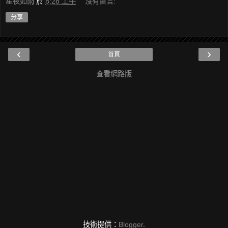
星夜如雨
於
8:28 上午
沒有留言:
分享
‹
›
首頁
查看網路版
技術提供：
Blogger
.