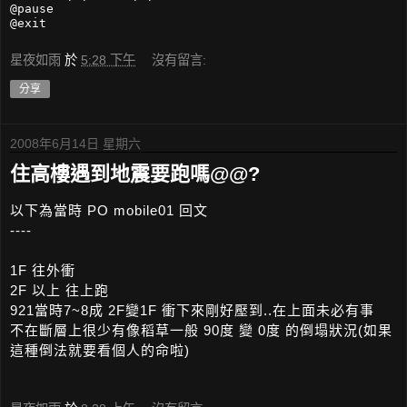
@pause

星夜如雨
於
5:28 下午
沒有留言:
分享
2008年6月14日 星期六
住高樓遇到地震要跑嗎@@?
以下為當時 PO mobile01 回文
----
1F 往外衝
2F 以上 往上跑
921當時7~8成 2F變1F 衝下來剛好壓到..在上面未必有事
不在斷層上很少有像稻草一般 90度 變 0度 的倒塌狀況(如果
這種倒法就要看個人的命啦)