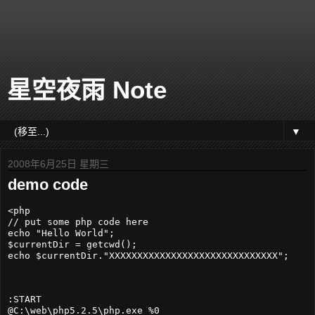
星空夜雨 Note
▼
2008年6月25日 星期三
demo code
<php

// put some php code here

echo "Hello World";

$currentDir = getcwd();

:START

@C:\web\php5.2.5\php.exe %0
