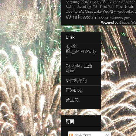
Sony
Samsung
SDR
SLAAC
SPP-2020
ssh
Tools
Switch
Synology
T5
ThinkPad
Tips
Ubuntu
ufw
Vista
wake
WebATM
websocket
Windows
X1C
Xperia
XWindow
yum
Powered by
Blogger Wi
Link
$小企
鵝::_94iPHPer()
;
Zeroplex 生活
隨筆
凍仁的筆記
正港blog
黃立夫
訂閱
發表文章