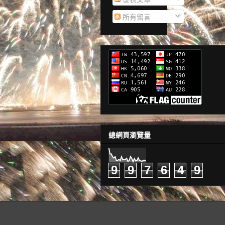
所有留言
總網頁瀏覽量
9
9
7
6
4
9