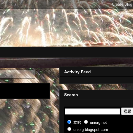
Activity Feed
Search
本站
uniorg.net
uniorg.blogspot.com