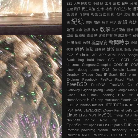
921
大猩猩玻璃
小紅點
工具
反推
台中
台灣
技
正確資訊
民主法治
生活
地震
‎佔領立法院‬
機
更新
肖像權
刷機
定位
服貿
法律
玻璃
相
紀錄
記錄
高雄
機
修理
旅遊
病毒
神話
教學
婚禮
康寧
救援
敗家
莫氏硬度
設備
硬
學運
陰極管
壹網通
媒體巨獸
無線基地台
新聞時事
新屋點滴
感想
計
著作權
滑鼠
網路
網聚
鍵盤
代管
網樂通
隱私
轉載
Am
Android
EC2
AP
APP
ARM
BBB
Beagl
Black
bug
build
buzz
C/C++
CCFL
Ce
chrome
‎CongressOccupied
COSCUP
CO
Linux
debug
demo
DNS
Domain Name
Dropbox
DTrace
Dual IP Stack
EC2
error
Explorer
Facebook
FireFox
Fixed
Flickr
FreeBSD
FreeDNS
FreeNAS
G+
Gateway
Gigabit
golang
Google
Google Map
G
Glass
H340
hack
hacking
HD2
HE
Hotfix
HomeServer
http
Hurricane Electric
IC
Internet
IE11
IM
innotop
Intelnet
ION
IP
I
IPv6
JavaScript
IPv4
jQuery
Kernel
Let’s En
Linux
MySQL
LT28i
MSN
mytop
NAS
Ne
nginx
NextPBX
Note
ntp
OIE
Op
OpenSource
PHP
openssh
OSDC
patch
Pi
Portable
powercfg
python
Raspberry Pi
Re
RouterBOARD
RouterOS
RTL-SDR
RTL2