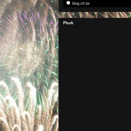
blog.ctl.tw
Plurk