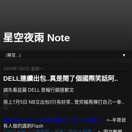
星空夜雨 Note
▼
2009年7月6日 星期一
DELL連續出包..真是鬧了個國際笑話阿..
請先看這篇 DELL 登報行銷道歉文
搭上7月5日 NB又出包!!只有好笑.. 登完報再揮打自己一拳..
慶祝 Dell LCD、筆記型電腦 大大賣，你買幾台？
<--半夜就
有人做的諷刺Flash
Dell又出包！六萬筆電，兩萬二便宜大甩賣！
<--圖文教學