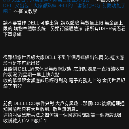
DELL又出包！大家都熟練DELL的「客製化PC」訂購功能了
吧？
<--圖文教學
請不要當作 DELL 可能出貨..請以體驗 無數量上限 無金額上
限的 購物車體驗系統... 另類行銷體驗法..讓所有USER玩看看
下單系統
很難想像世界級大廠DELL 不到半個月連續出包兩次..這次應
該也是不可能出貨
且照例 DELL周末休息無政府狀態..它網站還是一直持續收單
的狀況 到星期一早上快六點
收的單量跟金額應該已經可列為 電子商務史上的 金氏世界紀
錄了吧??
前例 DELL LCD事件只對 大戶有興趣... 那個LCD後續處理通
知目前都只有大戶收到.. 散戶無消息..
這招叫做黑暗兵法之如何讓一個國家瞬間認識一個廠牌&吸
收隱藏大戶VIP客戶 ?