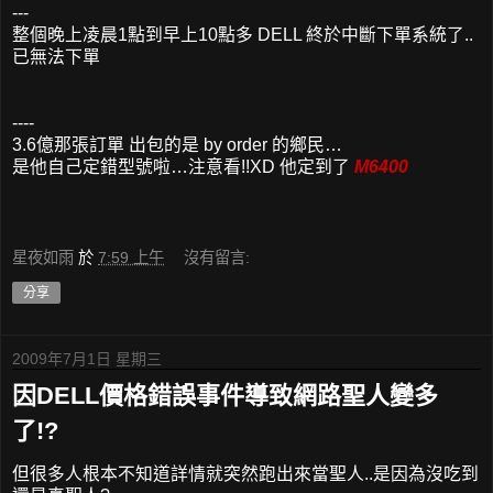
---
整個晚上凌晨1點到早上10點多 DELL 終於中斷下單系統了..
已無法下單
----
3.6億那張訂單 出包的是 by order 的鄉民…
是他自己定錯型號啦…注意看!!XD 他定到了
M6400
星夜如雨
於
7:59 上午
沒有留言:
分享
2009年7月1日 星期三
因DELL價格錯誤事件導致網路聖人變多
了!?
但很多人根本不知道詳情就突然跑出來當聖人..是因為沒吃到