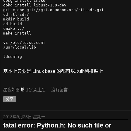
opkg install cmake

opkg install libusb-1.0-dev

git clone git://git.osmocom.org/rtl-sdr.git

cd rtl-sdr/

mkdir build

cd build

cmake ../

make install

vi /etc/ld.so.conf

/usr/local/lib

ldconfig
基本上只要是 Linux base 的都可以以此列推裝上
星夜如雨
於
12:14 上午
沒有留言:
分享
2013年9月23日 星期一
fatal error: Python.h: No such file or