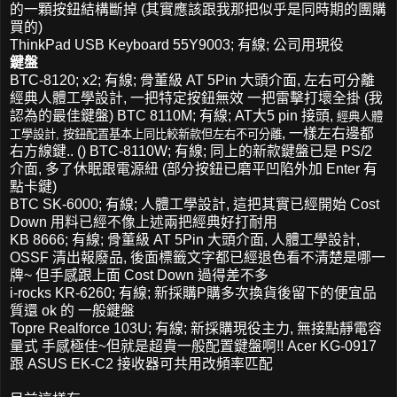
的一顆按鈕結構斷掉 (其實應該跟我那把似乎是同時期的團購
買的)
ThinkPad USB Keyboard 55Y9003; 有線; 公司用現役
鍵盤
BTC-8120; x2; 有線; 骨董級 AT 5Pin 大頭介面, 左右可分離
經典人體工學設計, 一把特定按鈕無效 一把雷擊打壞全掛 (我
認為的最佳鍵盤) BTC 8110M; 有線; AT大5 pin 接頭,
經典人體
, 一樣左右邊都
工學設計, 按鈕配置基本上同比較新款但左右不可分離
右方線鍵.. () BTC-8110W; 有線; 同上的新款鍵盤已是 PS/2
介面, 多了休眠跟電源紐 (部分按鈕已磨平凹陷外加 Enter 有
點卡鍵)
BTC SK-6000; 有線; 人體工學設計, 這把其實已經開始 Cost
Down 用料已經不像上述兩把經典好打耐用
KB 8666; 有線; 骨董級 AT 5Pin 大頭介面, 人體工學設計,
OSSF 清出報廢品, 後面標籤文字都已經退色看不清楚是哪一
牌~ 但手感跟上面 Cost Down 過得差不多
i-rocks KR-6260; 有線; 新採購P購多次換貨後留下的便宜品
質還 ok 的 一般鍵盤
Topre Realforce 103U; 有線; 新採購現役主力, 無接點靜電容
量式 手感極佳~但就是超貴一般配置鍵盤啊!! Acer KG-0917
跟 ASUS EK-C2 接收器可共用改頻率匹配