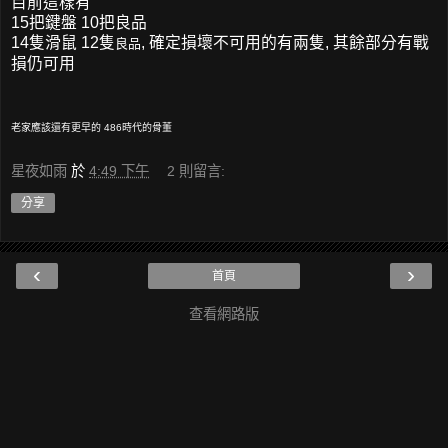
目前這樣有
15把鍵盤 10把良品
14隻滑鼠 12隻
, 確定損壞不可用的有兩隻, 其餘部分有戰
良品
損仍可用
老家應該還有更早的 486時代的骨董
星夜如雨
於
4:49 下午
2 則留言:
分享
‹
›
首頁
查看網路版