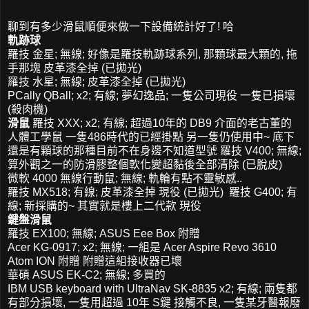
聊到有多少滑鼠順便來做一下設備統計好了! 哈
軌跡球
羅技 金星; 無線; 好像是羅技軌跡球系列, 那顆球最大顆的, 拖
手那塊 皮革漆全掉 (已拋光)
羅技 水星; 無線; 皮革漆全掉 (已拋光)
PCally QBall; x2; 有線; 夢幻逸品; 一隻公司現役 一隻已損壞
(殺肉機)
滑鼠
羅技 XXX; x2; 有線; 超過10年的 DB9 介面的老古董的
人體工學鼠 一隻486時代的已經掛點 另一隻仍使用中~ 底下
還是有顆球的那種目前不在身邊不知道型號 羅技 V400; 無線;
算外觀之一的防滑膠整個軟化變超黏後全部清除 (已脫皮)
微軟 4000 無線行動鼠; 無線; 軌輪有點不靈敏感..
羅技 MX518; 有線; 皮革漆全掉 現役 (已拋光) 羅技 G400; 有
線; 新採購的~ 其實就是樓上二代款 現役
鍵盤滑鼠
羅技 EX100; 無線; ASUS Eee Box 附贈
Acer KG-0917; x2; 無線; 一組是 Acer Aspire Revo 3610
Atom ION 附贈 附贈這組接收器已壞
華碩 ASUS EK-C2; 無線; 多買的
IBM USB keyboard with UltraNav SK-8835 x2; 有線; 兩隻都
有部分損壞, 一隻用超過 10年 S鍵 接觸不良, 一隻某牙醫報廢