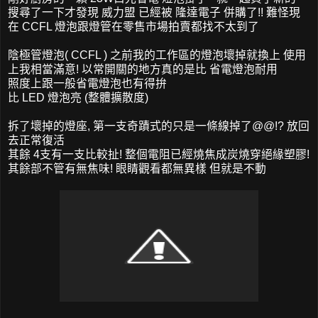
搜尋了一下才發現 威力盟 已經被 隆達電子 併購了!! 難怪現
在 CCFL 燈泡跟燈管在零售市場拍賣都找不太到了
陰極管燈泡( CCFL ) 之前我的工作區的燈泡壞掉就換上 使用
上我相當滿意! 以常開關的地方真的是比 省電燈泡耐用
照度上跟一般省電燈泡也有得拚
比 LED 燈泡亮 (整體擴散度)
拆了壞掉的燈座, 第一支奇蹟式的只是一條線掉了@@!? 放回
去正常復活
其餘 4支有一支比較扯! 整個電阻已經燒焦成炭燒穿絕緣塑膠!
其餘部不管有無焦味! 眼睛觀看都無異樣 但就是不動