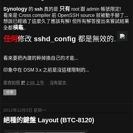
Synology
只有
的
ssh
真的是
root 跟 admin 帳號限定!
看來是 Cross compiler 前 OpenSSH source 就被動手腳了...
想說已經過了這麼久了應該有解! 但所有解答搜出來嘗試結果
槓龜
全都
..
任何
修改
sshd_config
都是無效的
..
看來要把內建的幹掉換自己的才能...
印象中在 DSM 3.x 之前是沒這樣限制的...
星夜如雨
於
2:55 上午
沒有留言:
分享
2012年12月3日 星期一
絕種的鍵盤 Layout (BTC-8120)