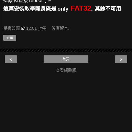
還原 就直接 reboot 了~
FAT32
這篇安裝教學隨身碟是
only
其餘不可用
..
星夜如雨
於
12:01 上午
沒有留言:
分享
‹
›
首頁
查看網路版