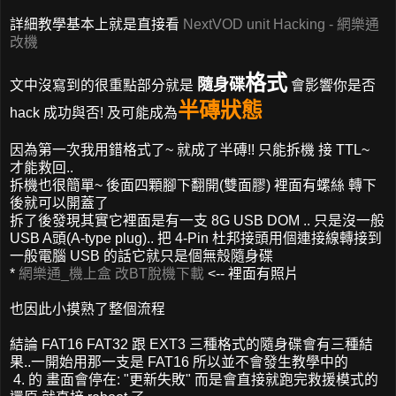
詳細教學基本上就是直接看
NextVOD unit Hacking - 網樂通
改機
格式
隨身碟
文中沒寫到的很重點部分就是
會影響你是否
半磚狀態
hack 成功與否! 及可能成為
因為第一次我用錯格式了~ 就成了半磚!! 只能拆機 接 TTL~
才能救回..
拆機也很簡單~ 後面四顆腳下翻開(雙面膠) 裡面有螺絲 轉下
後就可以開蓋了
拆了後發現其實它裡面是有一支 8G USB DOM .. 只是沒一般
USB A頭(A-type plug).. 把 4-Pin 杜邦接頭用個連接線轉接到
一般電腦 USB 的話它就只是個無殼隨身碟
*
網樂通_機上盒 改BT脫機下載
<-- 裡面有照片
也因此小摸熟了整個流程
結論 FAT16 FAT32 跟 EXT3 三種格式的隨身碟會有三種結
果..一開始用那一支是 FAT16 所以並不會發生教學中的
4. 的 畫面會停在: "更新失敗" 而是會直接就跑完救援模式的