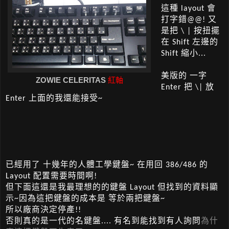
這種 layout 會
打字錯@@! 又
是把 \ | 按扭擺
在 Shift 左邊的
Shift 縮小...
美版的 一字
ZOWIE CELERITAS
紅軸
Enter 把 \| 放
Enter 上面的我還能接受~
已經用了 十幾年的人體工學鍵盤~ 在用回 386/486 的
Layout 配置需要時間啊!
但下面這還是我最理想的的鍵盤 Layout 但找到的資料顯
示~因為這把鍵盤的成本是 等於兩把鍵盤~
所以廠商決定停產!!
否則真的是一代的名鍵盤.... 有名到能找到有人詢問
為什