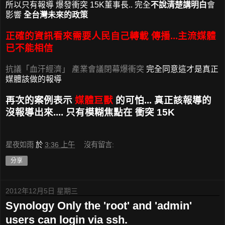
所以只有報導 爆發衝突 15K董事長.. 完全
不說清楚講明白
會
影響
全台灣未來的政策
正確的資訊看來需要人民自己轉載 傳播...主流媒體
已不能相信
抗議「血汗經濟」 產業會議閉幕爆衝突
完全同意這才是真正
媒體該做的報導
再次的案例表示
媒體巨獸
的可怕... 真正該報導的
沒報導出來.... 只有模糊焦點在 衝突 15K
星夜如雨
於
3:36 上午
沒有留言:
分享
2012年12月5日 星期三
Synology Only the 'root' and 'admin'
users can login via ssh.