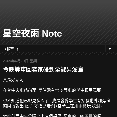
星空夜雨 Note
▼
2009年4月29日 星期三
今晚等車回老家碰到全裸男溜鳥
真是好屌阿..
在台中火車站前耶! 當時還有蠻多等車的學生跟民眾耶
也不知道他已經晃多久了...我是發覺學生有點騷動外加旁邊
的阿博說出 瘋子 才抬頭看到 (當時正在用手機玩 噗浪)
怎麼前面中央分隔島上有個裸男..是真的一絲不掛的喔..