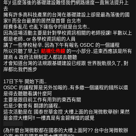
年)! 這麼落後的基礎建設難怪我們網路速度一直無法提升上
去
擁有許多高科技產業的台灣在基礎建設上卻是最為落後的國
家!! 而全台最差的居然是首督 台北市
經費多亂花 也亂下達指令的就是台北市..
因為這場活動主要是針對學校資訊相關的老師授課! 半數以上
都是老師.. or 各學校資訊組的人員
講了一些學校秘辛. 因為下午有報名 OSDC 的一個議程
所以只聽了早上!
結構化佈線
的一小部分..這東西應該是所有
建商 & 政府法規制定人都該去聽聽
才會知道台灣的法規跟基礎建設已經跟 世界脫軌很久了, 對
岸都比我們進步
17日下午 開始下雨..
OSDC 的議程算是另外加報的..有多繳一個議程的錢所以還
是得去聽聽看講什麼阿
主要是跟目前工作有用到的東西有關
也是少數會有 翻譯的議程..
這次活動是在 國泰世華金控 大樓上面的台灣微軟舉辦! 果然
是金控大樓阿!! 一樓真是有金碧輝煌的感覺
(為什麼台灣微軟都在國泰的大樓上面阿?? 台中台灣微軟辦