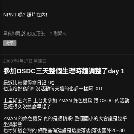
NPNT 嗎? 照片在內!
星夜如雨
於
9:35 下午
1 則留言:
分享
2009年4月17日 星期五
參加OSDC三天整個生理時鐘調整了day 1
最近比較懶得寫日記!! 哈
也沒啥好寫的!! 沒活動每天過的也都一樣阿..XD
上星期五六日 上台北參加 ZMAN 綠色機房 跟 OSDC 的活動
已經很久沒這麼早起了..
ZMAN 的綠色機房 真的是很精采! 整個國小的大會議是幾乎
坐滿狀態
也才知道台灣的 網路基礎建設是這麼落後(落後國外20~30