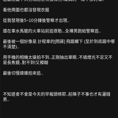
看他周圍也都沒發現衣服
從我發現後5~10分鐘後警察才出現..
還在車水馬龍的火車站前追逐勒...全裸男跑給警察追..
最後被一個好像是 計程車的[問蔣] 飛踢欄下 (至於到底踢中哪
不清楚)..
用手機的相機太遠拍不到..正剛抽出單眼..不過燈光不足又不
是長焦鏡..對不到!又模糊
最後切慢速連拍來追..
不知道會不會是今天的早報頭條耶..前陣子不事也才有灑錢
男..