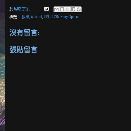
於
5:02 下午
標籤：
教學
,
Android
,
ION
,
LT28i
,
Sony
,
Xperia
沒有留言:
張貼留言