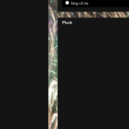
blog.ctl.tw
Plurk