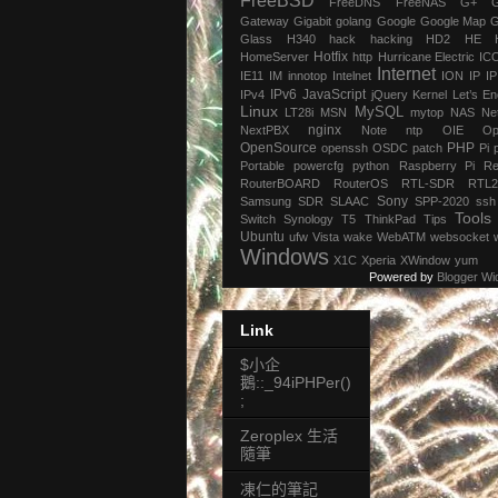
FreeBSD
FreeDNS
FreeNAS
G+
Gateway
Gigabit
golang
Google
Google Map
G
Glass
H340
hack
hacking
HD2
HE
Hotfix
HomeServer
http
Hurricane Electric
IC
Internet
IE11
IM
innotop
Intelnet
ION
IP
I
IPv6
JavaScript
IPv4
jQuery
Kernel
Let’s En
Linux
MySQL
LT28i
MSN
mytop
NAS
Ne
nginx
NextPBX
Note
ntp
OIE
Op
OpenSource
PHP
openssh
OSDC
patch
Pi
Portable
powercfg
python
Raspberry Pi
Re
RouterBOARD
RouterOS
RTL-SDR
RTL2
Sony
Samsung
SDR
SLAAC
SPP-2020
ssh
Tools
Switch
Synology
T5
ThinkPad
Tips
Ubuntu
ufw
Vista
wake
WebATM
websocket
Windows
X1C
Xperia
XWindow
yum
Powered by
Blogger Wi
Link
$小企
鵝::_94iPHPer()
;
Zeroplex 生活
隨筆
凍仁的筆記