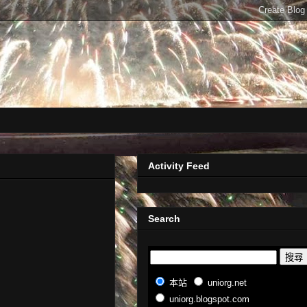
Activity Feed
Search
本站
uniorg.net
uniorg.blogspot.com