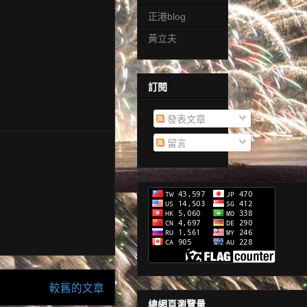
正港blog
黃立夫
訂閱
發表文章
留言
較舊的文章
總網頁瀏覽量