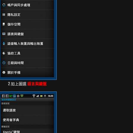
2.如上圖選
語言與鍵盤