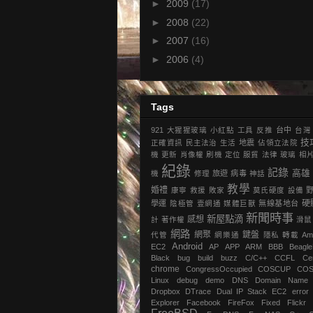
►
2009
(17)
►
2008
(22)
►
2007
(16)
►
2006
(4)
Tags
921
大猩猩玻璃
小紅點
工具
反推
台中
台灣
技
正確資訊
民主法治
生活
地震
‎佔領立法院‬
機
更新
肖像權
刷機
定位
服貿
法律
玻璃
相
紀錄
記錄
高雄
機
修理
旅遊
病毒
神話
教學
婚禮
康寧
救援
敗家
莫氏硬度
設備
硬
學運
陰極管
壹網通
媒體巨獸
無線基地台
新聞時事
新屋點滴
感想
計
著作權
滑鼠
網路
網聚
鍵盤
代管
網樂通
隱私
轉載
Am
Android
EC2
AP
APP
ARM
BBB
Beagl
Black
bug
build
buzz
C/C++
CCFL
Ce
chrome
‎CongressOccupied
COSCUP
CO
Linux
debug
demo
DNS
Domain Name
Dropbox
DTrace
Dual IP Stack
EC2
error
Explorer
Facebook
FireFox
Fixed
Flickr