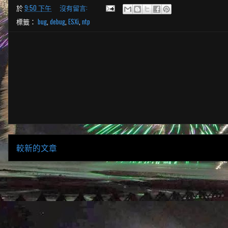
於
9:50 下午
沒有留言:
標籤：
bug
,
debug
,
ESXi
,
ntp
較新的文章