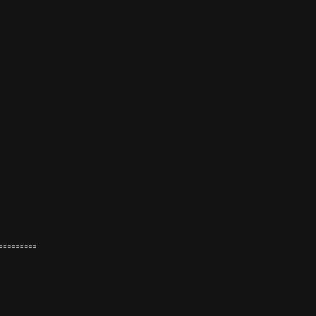
=========