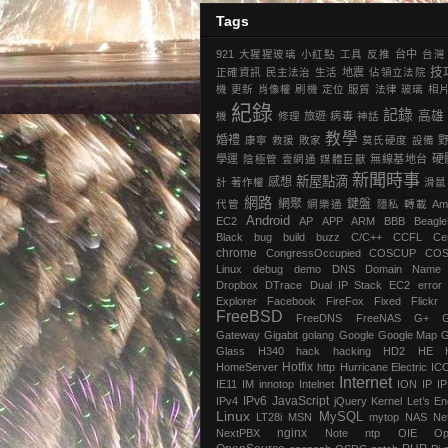
Tags
921
大猩猩玻璃
小紅點
工具
反推
台中
台灣
技
正確資訊
民主法治
生活
地震
‎佔領立法院‬
機
更新
肖像權
刷機
定位
服貿
法律
玻璃
相
紀錄
記錄
高雄
機
修理
旅遊
病毒
神話
教學
婚禮
康寧
救援
敗家
莫氏硬度
設備
硬
學運
陰極管
壹網通
媒體巨獸
無線基地台
新聞時事
新屋點滴
感想
計
著作權
滑鼠
網路
網聚
鍵盤
代管
網樂通
隱私
轉載
Am
Android
EC2
AP
APP
ARM
BBB
Beagl
Black
bug
build
buzz
C/C++
CCFL
Ce
chrome
‎CongressOccupied
COSCUP
CO
Linux
debug
demo
DNS
Domain Name
Dropbox
DTrace
Dual IP Stack
EC2
error
Explorer
Facebook
FireFox
Fixed
Flickr
FreeBSD
FreeDNS
FreeNAS
G+
Gateway
Gigabit
golang
Google
Google Map
G
Glass
H340
hack
hacking
HD2
HE
Hotfix
HomeServer
http
Hurricane Electric
IC
Internet
IE11
IM
innotop
Intelnet
ION
IP
I
IPv6
JavaScript
IPv4
jQuery
Kernel
Let’s En
Linux
MySQL
LT28i
MSN
mytop
NAS
Ne
nginx
NextPBX
Note
ntp
OIE
Op