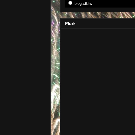
blog.ctl.tw
Plurk