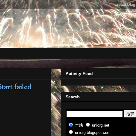
Activity Feed
tart failed
Search
本站
uniorg.net
uniorg.blogspot.com