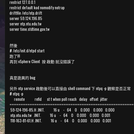
restrict 127.0.0.1
restrict default kod nomodify notrap
driftfile /etc/ntp.drift
server 59.124.196.85
server ntp.ntu.edu.tw
server time.stdtime.gov.tw
然後
# /etc/init.d/ntpd start
跑了!!!
再到 vSphere Client 按 啟動 就沒錯誤了
真是詭異的 bug
另外 ntp service 啟動後可以直接由 shell command 下 ntpq -p 觀察是否正常
# ntpq -p
remote refid st t when poll reach delay offset jitter
=====================================================================
59-124-196-85.H .INIT. 16 u - 64 0 0.000 0.000 0.000
ntp.ntu.edu.tw .INIT. 16 u - 64 0 0.000 0.000 0.001
118-163-81-61.H .INIT. 16 u - 64 0 0.000 0.000 0.001