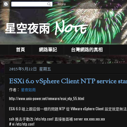
星空夜雨 Note
首頁
網路筆記
台灣網路的真相
2015年5月22日 星期五
ESXi 6.0 vSphere Client NTP service star
作者：
星夜如雨
http://www.unix-power.net/vmware/esxi_ntp_55.html
ESXi 6.0 碰上跟這個一樣的問題 NTP 從 VMware vSphere Client 設定就是無法啟動噴 s
ssh 進去手動改 /etc/ntp.conf 直接後面補 server xxx.xxxx.xxx.xxx
# vi /etc/ntp.conf