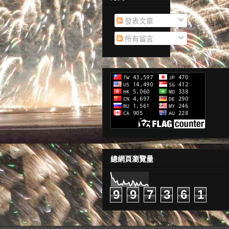
發表文章
所有留言
總網頁瀏覽量
9
9
7
3
6
1