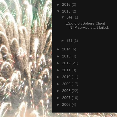
►
2016
(2)
▼
2015
(2)
▼
5月
(1)
ESXi 6.0 vSphere Client
NTP service start failed,
...
►
3月
(1)
►
2014
(6)
►
2013
(4)
►
2012
(21)
►
2011
(9)
►
2010
(11)
►
2009
(17)
►
2008
(22)
►
2007
(16)
►
2006
(4)