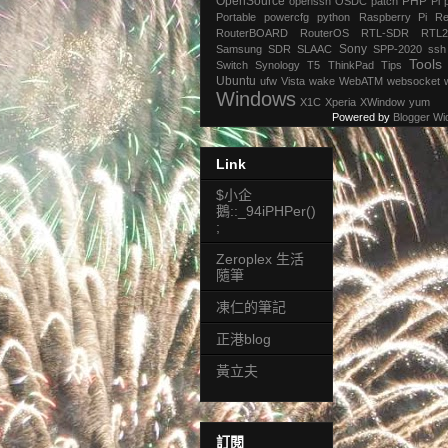
OpenSource
PHP
openssh
OSDC
patch
Pi
Portable
powercfg
python
Raspberry Pi
Re
RouterBOARD
RouterOS
RTL-SDR
RTL2
Sony
Samsung
SDR
SLAAC
SPP-2020
ssh
Tools
Switch
Synology
T5
ThinkPad
Tips
Ubuntu
ufw
Vista
wake
WebATM
websocket
Windows
X1C
Xperia
XWindow
yum
Powered by
Blogger Wi
Link
$小企
鵝::_94iPHPer()
;
Zeroplex 生活
隨筆
凍仁的筆記
正港blog
黃立夫
訂閱