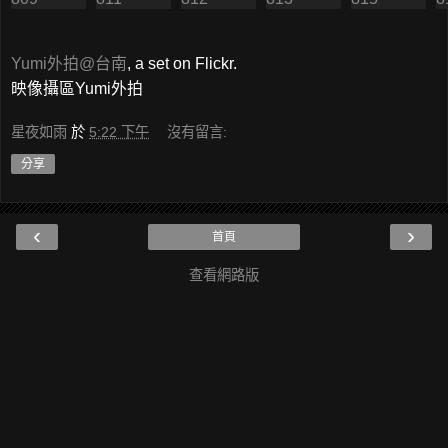
Yumi外拍@台南
, a set on Flickr.
映像攝區Yumi外拍
星夜如雨
於
5:22 下午
沒有留言:
分享
‹
›
首頁
查看網路版