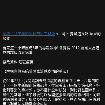
紀錄片《不能戳的秘密》完整版
<-- 同上 隻是這是吃 蘋果的
頻寬
看完這一小時歷時6年的專題報導! 會覺得 2012 會是人為造
成的超級流感病毒..
竄改資料 隱匿疫情...
【解構官僚系統隱匿禽流感疫情的手法】
從04年2月，我開始調查禽流感的真相直到今天，六年的時
間，一個學新聞的偏執記者，從拿美工刀來解剖病死雞，進
化到專業的手術剪；從不懂什麼叫核酸，到比對基因序列、
鹼性氨基酸。到了最後得以解開這張糾結的病毒地圖，同時
透過個案研究分析以及相關人士的訪談，進而解構出官僚利
用下列手法來隱匿禽流疫情：