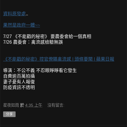
資料原發處
..
果然是政府一體~~
7/27 《不能戳的秘密》 要農委會給一個真相
7/26 農委會：禽流感檢驗無誤
《不能戳的秘密》控官僚瞞禽流感 | 頭條要聞 | 蘋果日報
導演：不公不義 不忍眼睜睜看它發生
自費逾百萬拍攝
妻子憂有人報復
防疫資訊不透明
星夜如雨
於
4:35 上午
沒有留言:
分享