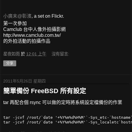
小廣末@彰濱
, a set on Flickr.
第一次參加
Camclub 台中人像外拍攝影網
http://www.camclub.com.tw/
的外拍活動的拍攝作品
星夜如雨
於
12:01 上午
沒有留言:
分享
2011年5月26日 星期四
簡單備份 FreeBSD 所有設定
tar 再配合個 rsync 可以做的定時將系統設定檔備份的作業
tar -jcvf /root/`date '+%Y%m%d%H%M'`-Sys_etc-`hostname`
tar -jcvf /root/`date '+%Y%m%d%H%M'`-Sys_localetc`host