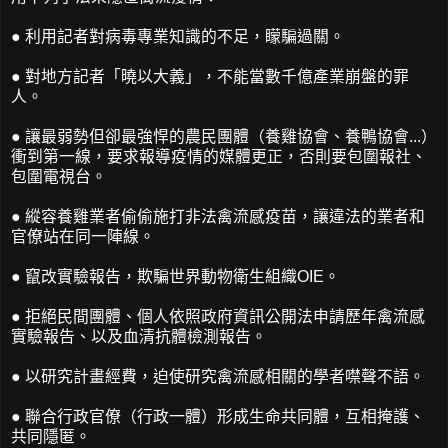
● 利用記者對病毒專業知識的不足，矇騙過關。
● 對地方記者「曉以大義」，不能當數千億產業崩盤的罪
人。
● 讓最弱勢但卻最強悍的農民團體（養雞協會、養鴨協會...）
衝到第一線，要求報導疫情的媒體更正，否則要包圍報社、
包圍電視台。
● 縱容養雞業者偷偷施打非法禽流感疫苗，讓違法的業者和
官僚站在同一陣線。
● 竄改實驗報告，欺騙世界動物衛生組織OIE。
● 拒絕民間團體、個人依照政府資訊公開法申請歷年禽流感
實驗報告、以及血清抗體檢測報告。
● 以研究計畫經費，迫使研究禽流感相關的學者噤聲不語。
● 聯合行政官僚（行政一體）形成生命共同體，互相掩護、
共同隱匿。