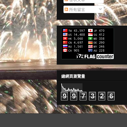
所有留言
總網頁瀏覽量
9
9
7
3
2
6