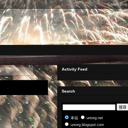
Activity Feed
Search
本站
uniorg.net
uniorg.blogspot.com