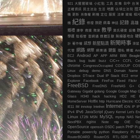
921
大猩猩玻璃
小紅點
工具
反推
台中
台灣
技
正確資訊
民主法治
生活
地震
‎佔領立法院‬
機
更新
肖像權
刷機
定位
服貿
法律
玻璃
相
紀錄
記錄
高雄
機
修理
旅遊
病毒
神話
教學
婚禮
康寧
救援
敗家
莫氏硬度
設備
硬
學運
陰極管
壹網通
媒體巨獸
無線基地台
新聞時事
新屋點滴
感想
計
著作權
滑鼠
網路
網聚
鍵盤
代管
網樂通
隱私
轉載
Am
Android
EC2
AP
APP
ARM
BBB
Beagl
Black
bug
build
buzz
C/C++
CCFL
Ce
chrome
‎CongressOccupied
COSCUP
CO
Linux
debug
demo
DNS
Domain Name
Dropbox
DTrace
Dual IP Stack
EC2
error
Explorer
Facebook
FireFox
Fixed
Flickr
FreeBSD
FreeDNS
FreeNAS
G+
Gateway
Gigabit
golang
Google
Google Map
G
Glass
H340
hack
hacking
HD2
HE
Hotfix
HomeServer
http
Hurricane Electric
IC
Internet
IE11
IM
innotop
Intelnet
ION
IP
I
IPv6
JavaScript
IPv4
jQuery
Kernel
Let’s En
Linux
MySQL
LT28i
MSN
mytop
NAS
Ne
nginx
NextPBX
Note
ntp
OIE
Op
OpenSource
PHP
openssh
OSDC
patch
Pi
Portable
powercfg
python
Raspberry Pi
Re
RouterBOARD
RouterOS
RTL-SDR
RTL2