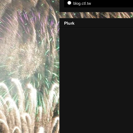
blog.ctl.tw
Plurk