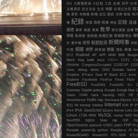
921
大猩猩玻璃
小紅點
工具
反推
台中
台灣
技
正確資訊
民主法治
生活
地震
‎佔領立法院‬
機
更新
肖像權
刷機
定位
服貿
法律
玻璃
相
紀錄
記錄
高雄
機
修理
旅遊
病毒
神話
教學
婚禮
康寧
救援
敗家
莫氏硬度
設備
硬
學運
陰極管
壹網通
媒體巨獸
無線基地台
新聞時事
新屋點滴
感想
計
著作權
滑鼠
網路
網聚
鍵盤
代管
網樂通
隱私
轉載
Am
Android
EC2
AP
APP
ARM
BBB
Beagl
Black
bug
build
buzz
C/C++
CCFL
Ce
chrome
‎CongressOccupied
COSCUP
CO
Linux
debug
demo
DNS
Domain Name
Dropbox
DTrace
Dual IP Stack
EC2
error
Explorer
Facebook
FireFox
Fixed
Flickr
FreeBSD
FreeDNS
FreeNAS
G+
Gateway
Gigabit
golang
Google
Google Map
G
Glass
H340
hack
hacking
HD2
HE
Hotfix
HomeServer
http
Hurricane Electric
IC
Internet
IE11
IM
innotop
Intelnet
ION
IP
I
IPv6
JavaScript
IPv4
jQuery
Kernel
Let’s En
Linux
MySQL
LT28i
MSN
mytop
NAS
Ne
nginx
NextPBX
Note
ntp
OIE
Op
OpenSource
PHP
openssh
OSDC
patch
Pi
Portable
powercfg
python
Raspberry Pi
Re
RouterBOARD
RouterOS
RTL-SDR
RTL2