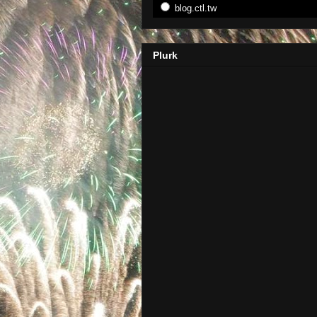
blog.ctl.tw
Plurk