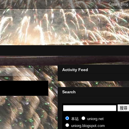
Activity Feed
Search
本站
uniorg.net
uniorg.blogspot.com