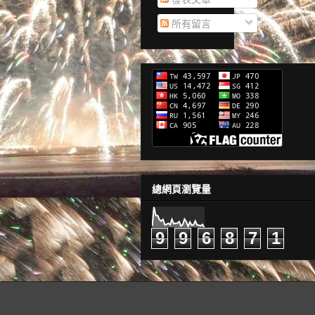
所有留言
總網頁瀏覽量
9
9
6
8
7
1