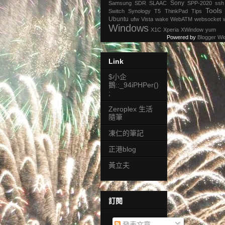
Sony
Samsung
SDR
SLAAC
SPP-2020
ssh
Tools
Switch
Synology
T5
ThinkPad
Tips
Ubuntu
ufw
Vista
wake
WebATM
websocket
Windows
X1C
Xperia
XWindow
yum
Powered by
Blogger Wi
Link
$小企
鵝::_94iPHPer()
;
Zeroplex 生活
隨筆
凍仁的筆記
正港blog
黃立夫
訂閱
發表文章