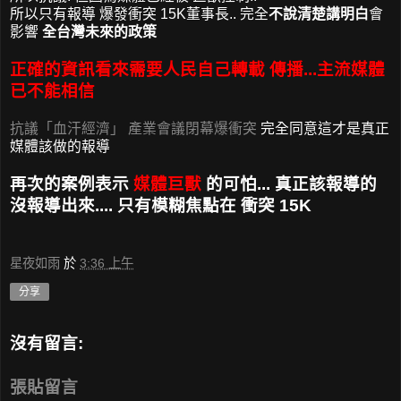
所以只有報導 爆發衝突 15K董事長.. 完全
不說清楚講明白
會
影響
全台灣未來的政策
正確的資訊看來需要人民自己轉載 傳播...主流媒體
已不能相信
抗議「血汗經濟」 產業會議閉幕爆衝突
完全同意這才是真正
媒體該做的報導
再次的案例表示
媒體巨獸
的可怕... 真正該報導的
沒報導出來.... 只有模糊焦點在 衝突 15K
星夜如雨
於
3:36 上午
分享
沒有留言:
張貼留言