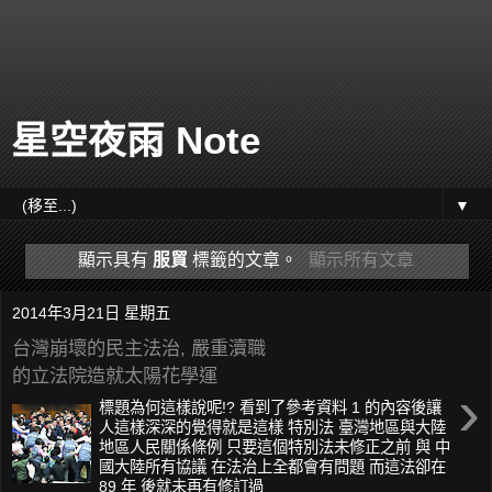
星空夜雨 Note
▼
顯示具有
服貿
標籤的文章。
顯示所有文章
2014年3月21日 星期五
台灣崩壞的民主法治, 嚴重瀆職
的立法院造就太陽花學運
›
標題為何這樣說呢!? 看到了參考資料 1 的內容後讓
人這樣深深的覺得就是這樣 特別法 臺灣地區與大陸
地區人民關係條例 只要這個特別法未修正之前 與 中
國大陸所有協議 在法治上全都會有問題 而這法卻在
89 年 後就未再有修訂過