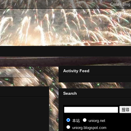
Activity Feed
Search
本站
uniorg.net
uniorg.blogspot.com