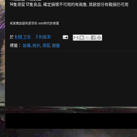
14隻滑鼠 12隻
, 確定損壞不可用的有兩隻, 其餘部分有戰損仍可用
良品
老家應該還有更早的 486時代的骨董
於
4:49 下午
2 則留言:
標籤：
設備
,
統計
,
滑鼠
,
鍵盤