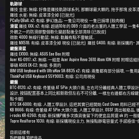
軌跡球
羅技 金星; 無線; 好像是羅技軌跡球系列, 那顆球最大顆的, 拖手那塊 皮革漆
羅技 水星; 無線; 皮革漆全掉 (已拋光)
PCally QBall; x2; 有線; 夢幻逸品; 一隻公司現役 一隻已損壞 (殺肉機)
滑鼠
羅技 XXX; x2; 有線; 超過10年的 DB9 介面的老古董的人體工學鼠
外觀之一的防滑膠整個軟化變超黏後全部清除 (已脫皮)
微軟 4000 無線行動鼠; 無線; 軌輪有點不靈敏感..
羅技 MX518; 有線; 皮革漆全掉 現役 (已拋光) 羅技 G400; 有線; 新採購
鍵盤滑鼠
羅技 EX100; 無線; ASUS Eee Box 附贈
Acer KG-0917; x2; 無線; 一組是 Acer Aspire Revo 3610 Atom ION 附贈 
華碩 ASUS EK-C2; 無線; 多買的
IBM USB keyboard with UltraNav SK-8835 x2; 有線;
ThinkPad USB Keyboard 55Y9003; 有線; 公司用現役
鍵盤
BTC-8120; x2; 有線; 骨董級 AT 5Pin 大頭介面, 左右可分離經典人體工學設
設計, 按鈕配置基本上同比較新款但左右不可分離
, 一樣左右邊都右方線鍵.. 
點卡鍵)
BTC SK-6000; 有線; 人體工學設計, 這把其實已經開始 Cost Down 
KB 8666; 有線; 骨董級 AT 5Pin 大頭介面, 人體工學設計, OSSF 清
i-rocks KR-6260; 有線; 新採購P購多次換貨後留下的便宜品質還 ok 的 一
Topre Realforce 103U; 有線; 新採購現役主力, 無接點靜電容量式 手感極佳
目前這樣有
15把鍵盤 10把良品