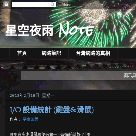
星空夜雨 Note
首頁
網路筆記
台灣網路的真相
顯示
2013年2月18日 星期一
I/O 設備統計 (鍵盤&滑鼠)
作者：
星夜如雨
聊到有多少滑鼠順便來做一下設備統計好了! 哈