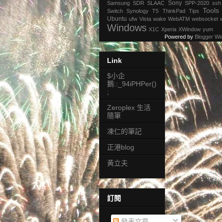
Sony
Samsung
SDR
SLAAC
SPP-2020
ssh
Tools
Switch
Synology
T5
ThinkPad
Tips
Ubuntu
ufw
Vista
wake
WebATM
websocket
Windows
X1C
Xperia
XWindow
yum
Powered by
Blogger Wi
Link
$小企
鵝::_94iPHPer()
;
Zeroplex 生活
隨筆
凍仁的筆記
正港blog
黃立夫
訂閱
發表文章