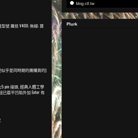
blog.ctl.tw
Plurk
 羅技 V400; 無線; 算
該跟我那把似乎是同時期的團購買的)
 pin 接頭,
經典人體工學
按鈕已磨平凹陷外加 Enter 有
多
配