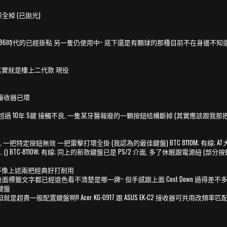
全掉 (已拋光)
 一隻486時代的已經掛點 另一隻仍使用中~ 底下還是有顆球的那種目前不在身邊不知道型號
的~ 其實就是樓上二代款 現役
附贈這組接收器已壞
 兩隻都有部分損壞, 一隻用超過 10年 S鍵 接觸不良, 一隻某牙醫報廢的一顆按鈕結構斷掉 (其實應
計, 一把特定按鈕無效 一把雷擊打壞全掛 (我認為的最佳鍵盤) BTC 8110M; 有線; AT大5
() BTC-8110W; 有線; 同上的新款鍵盤已是 PS/2 介面, 多了休眠跟電源紐 (部分
用料已經不像上述兩把經典好打耐用
出報廢品, 後面標籤文字都已經退色看不清楚是哪一牌~ 但手感跟上面 Cost Down 過得差不
般鍵盤
~但就是超貴一般配置鍵盤啊!! Acer KG-0917 跟 ASUS EK-C2 接收器可共用改頻率匹