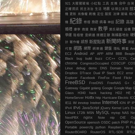
921
大猩猩玻璃
小紅點
工具
反推
台中
台灣
技
正確資訊
民主法治
生活
地震
‎佔領立法院‬
機
更新
肖像權
刷機
定位
服貿
法律
玻璃
相
紀錄
記錄
高雄
機
修理
旅遊
病毒
神話
教學
婚禮
康寧
救援
敗家
莫氏硬度
設備
硬
學運
陰極管
壹網通
媒體巨獸
無線基地台
新聞時事
新屋點滴
感想
計
著作權
滑鼠
網路
網聚
鍵盤
代管
網樂通
隱私
轉載
Am
Android
EC2
AP
APP
ARM
BBB
Beagl
Black
bug
build
buzz
C/C++
CCFL
Ce
chrome
‎CongressOccupied
COSCUP
CO
Linux
debug
demo
DNS
Domain Name
Dropbox
DTrace
Dual IP Stack
EC2
error
Explorer
Facebook
FireFox
Fixed
Flickr
FreeBSD
FreeDNS
FreeNAS
G+
Gateway
Gigabit
golang
Google
Google Map
G
Glass
H340
hack
hacking
HD2
HE
Hotfix
HomeServer
http
Hurricane Electric
IC
Internet
IE11
IM
innotop
Intelnet
ION
IP
I
IPv6
JavaScript
IPv4
jQuery
Kernel
Let’s En
Linux
MySQL
LT28i
MSN
mytop
NAS
Ne
nginx
NextPBX
Note
ntp
OIE
Op
OpenSource
PHP
openssh
OSDC
patch
Pi
Portable
powercfg
python
Raspberry Pi
Re
RouterBOARD
RouterOS
RTL-SDR
RTL2