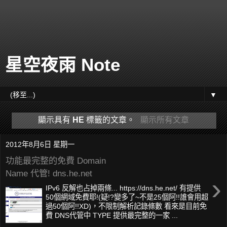
星空夜雨 Note
▼
顯示具有
HE
標籤的文章。
顯示所有文章
2012年8月6日 星期一
功能最完整的免費 Domain
Name 代管! dns.he.net
›
IPv6 反解也占掉兩條... https://dns.he.net/ 有提供
50個網域免費耶!(疑!?變多了~不是25個阿!!誰會用超
過50個阿!!XD)，不限制解析記錄條數 看來是目前免
費 DNS代管中 TYPE 提供最完整的一家 ...