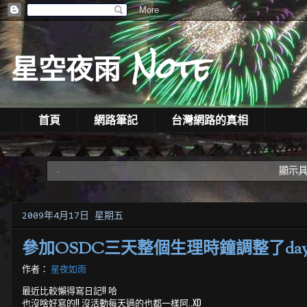
星空夜雨 Note
首頁
網路筆記
台灣網路的真相
顯示
2009年4月17日 星期五
參加OSDC三天整個生理時鐘調整了day 
作者：
星夜如雨
最近比較懶得寫日記!! 哈
也沒啥好寫的!! 沒活動每天過的也都一樣阿..XD