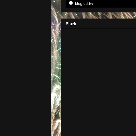
blog.ctl.tw
Plurk