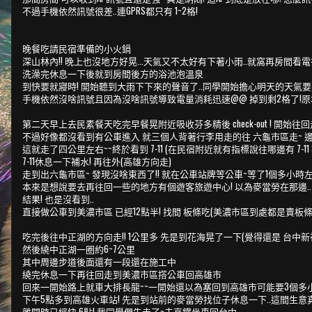
不過手機依然訊號很差..連GPRS都只有 1~2格!
晚餐吃請民宿準備的小火鍋
深山林內!! 晚上也沒地方好晃...天氣又不太好有下著小雨..就窩再房間看
洗澡完休息一下後就到房間後方的浴池泡溫泉
到快要就寢時! 開始聽到大雨下下來的聲音了..同學開始擔心明天的天氣
手機依然沒啥訊號且因為沒啥訊號導致電量消耗迅速@@ 掉到剩2格了!原本
第二天早上去民素餐天吃完早餐晃附近吸收芬多精後 check-out ! 開始往
不過好像都沒看到有公車進入 就三個人背著行李用走的往 六龜市區走~ 
這就走了四公里左右~~終於看到 7-11 (在民宿附近就有指標說往哪邊有 7-11 
7-11休息一下補水! 再往外(高雄方向走)
走到出六龜市區~ 發現沒啥東西了!! 就在公車站牌等公車~等了1個多小時
本來是想說要去再往回一些的地方有個遊客旅遊中心! 以為麥當勞在那邊..
結果! 也是沒看到..
直接做公車到美濃市區 已經12點半! 找間 板條吃(美濃市區到處都是賣板
吃完後往中正湖的方向走!! 1公里多 先是到花海晃了一下(覺得還是 台中新
然後繞中正湖一圈約6~7公里
其中周邊步道後面還有一段還在施工中
繞完休息一下再往回走到美濃市區撘公車回高雄市
回來一開始路上就車大排長龍~~一開始還以為塞回到高雄市可能要3個多小
下午5點多到高雄火車站! 先是到站前的麥當勞找位子休息一下..這間生意真
離開時已經快 6點! 我同學們先走了~去高鐵坐車回台中