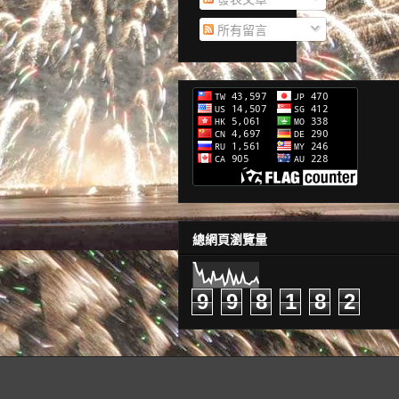
所有留言
總網頁瀏覽量
9
9
8
1
8
2