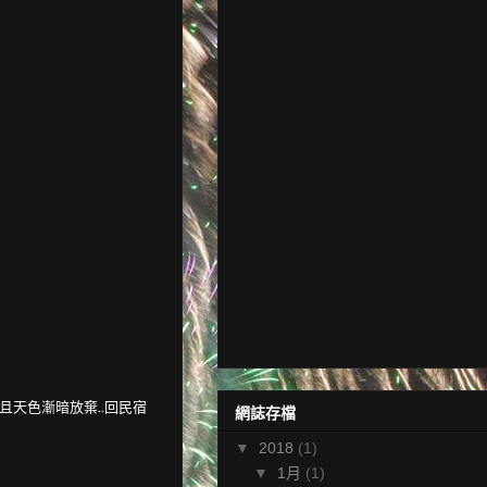
且天色漸暗放棄..回民宿
網誌存檔
▼
2018
(1)
▼
1月
(1)