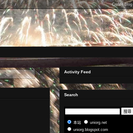
Activity Feed
Search
本站
uniorg.net
uniorg.blogspot.com