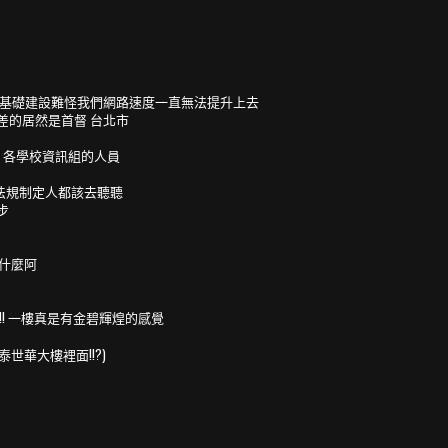
落後的基礎建設難怪我們網路速度一直無法提升上去
差的居然是首督 台北市
r 各學校資訊組的人員
府法規制定人都該去聽聽
步
講什麼阿
!! 一樓真是有金碧輝煌的感覺
世華大樓裡面!!?)