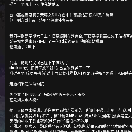
提早一個晚上下去住我姑姑家
台中高雄溫度真是天壤之別!! 在台中往高鐵站是很冷!!又有濕氣
但一到左營!! 馬上熱到開始脫外套長袖
我同學則是星期六早上才搭高鐵到左營會合, 再搭高捷到高雄火車站找客
光是找客運來來回回走了三個站!最後是在 他的總站搭車
也錯過了 2班車
到達目的地的民宿已經下午快3點了
check-in 後先把行李放置好! 先出去附近晃了一下
附近有個 成功吊橋 (雖然上面寫著載重10人) 可是似乎都是超過十人同時
走過橋後是個育幼院
同學買了個 100元的 石版烤豬肉三個人分著吃
在晃到東溪大橋~
繞一大圈本來還想走路進更裡面遠方看到的一所廟! 不過只走到一些發現! 
回到民宿就開始 try 看看手機訊號 3.5G! or AP..結果! 那個房間訊號真是差只有
民宿的AP收不到訊號@@! 只有0~1格根本不能用
老闆說可以換大一點的房間有大浴池~ 就換房..結果 兩間房間門才距離不到
那間房間 可以收到AP訊號且還是強~ 真是納悶! 這AP到底是放在哪! 怎麼