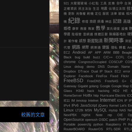
921
大猩猩玻璃
小紅點
工具
反推
台中
台灣
技
正確資訊
民主法治
生活
地震
‎佔領立法院‬
機
更新
肖像權
刷機
定位
服貿
法律
玻璃
相
紀錄
記錄
高雄
機
修理
旅遊
病毒
神話
教學
婚禮
康寧
救援
敗家
莫氏硬度
設備
硬
學運
陰極管
壹網通
媒體巨獸
無線基地台
新聞時事
新屋點滴
感想
計
著作權
滑鼠
網路
網聚
鍵盤
代管
網樂通
隱私
轉載
Am
Android
EC2
AP
APP
ARM
BBB
Beagl
Black
bug
build
buzz
C/C++
CCFL
Ce
chrome
‎CongressOccupied
COSCUP
CO
Linux
debug
demo
DNS
Domain Name
Dropbox
DTrace
Dual IP Stack
EC2
error
Explorer
Facebook
FireFox
Fixed
Flickr
FreeBSD
FreeDNS
FreeNAS
G+
Gateway
Gigabit
golang
Google
Google Map
G
Glass
H340
hack
hacking
HD2
HE
Hotfix
HomeServer
http
Hurricane Electric
IC
Internet
IE11
IM
innotop
Intelnet
ION
IP
I
IPv6
JavaScript
IPv4
jQuery
Kernel
Let’s En
Linux
MySQL
LT28i
MSN
mytop
NAS
Ne
較舊的文章
nginx
NextPBX
Note
ntp
OIE
Op
OpenSource
PHP
openssh
OSDC
patch
Pi
Portable
powercfg
python
Raspberry Pi
Re
RouterBOARD
RouterOS
RTL-SDR
RTL2