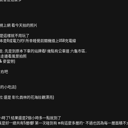
電視上網 看今天拍的照片
要是這樣就不用玩了
是8成電力的! 所幸睡覺前關機插上USB充電線
回走..先是到原本下車的站牌看! 幾點有公車道 六龜市區..
邊走邊看風景拍照
& 麥當勞)
左右吧
條的小吃店)
社 還是 彰化員林的花海壯觀漂亮)
時了! 結果還是2個小時多一點就到了
是好~~總共有5層樓! 第一次碰到有 m有這麼多層的~ 不過也因為每一層面積不