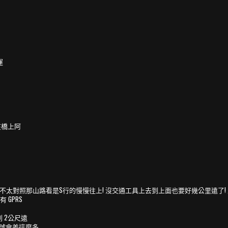
運
在橋上阿
不太對照那山路看是S行的慢慢往上! 沒交通工具上去到上面也要好幾公里遠了! 
 GPRS
 2公尺遠
訊號會差這麼多