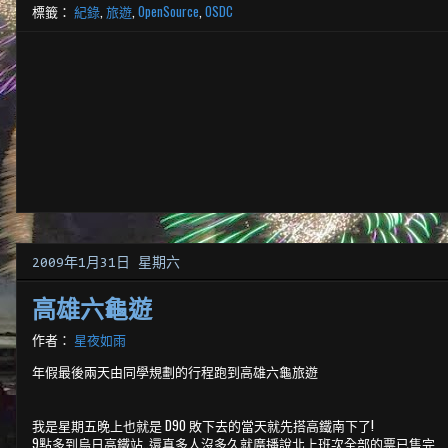
標籤：
紀錄
,
旅遊
,
OpenSource
,
OSDC
2009年1月31日 星期六
高雄六龜遊
作者：
星夜如雨
年假最後兩天由同學規劃的行程跑到高雄六龜旅遊
我是星期五晚上也就是 D90 敗下去的當天就先搭高鐵南下了!
9點多到烏日高鐵站..還真多人沒多久就廣播說北上班次全部的票已售完