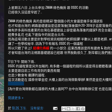
上星期五六日 上台北參加 ZMAN 綠色機房 跟 OSDC 的活動
已經很久沒這麼早起了..
ZMAN 的綠色機房 真的是很精采! 整個國小的大會議是幾乎坐滿狀態
也才知道台灣的 網路基礎建設是這麼落後(落後國外20~30年)! 這麼
擁有許多高科技產業的台灣在基礎建設上卻是最為落後的國家!! 而全台最
經費多亂花 也亂下達指令的就是台北市..
因為這場活動主要是針對學校資訊相關的老師授課! 半數以上都是老師.. o
講了一些學校秘辛. 因為下午有報名 OSDC 的一個議程
所以只聽了早上!
結構化佈線
的一小部分..這東西應該是所有建商 & 政
才會知道台灣的法規跟基礎建設已經跟 世界脫軌很久了, 對岸都比我們進
17日下午 開始下雨..
OSDC 的議程算是另外加報的..有多繳一個議程的錢所以還是得去聽聽看
主要是跟目前工作有用到的東西有關
也是少數會有 翻譯的議程..
這次活動是在 國泰世華金控 大樓上面的台灣微軟舉辦! 果然是金控大樓阿
(為什麼台灣微軟都在國泰的大樓上面阿?? 台中台灣微軟辦公室 也是在國泰
閱讀更多 »
於
10:26 下午
沒有留言: