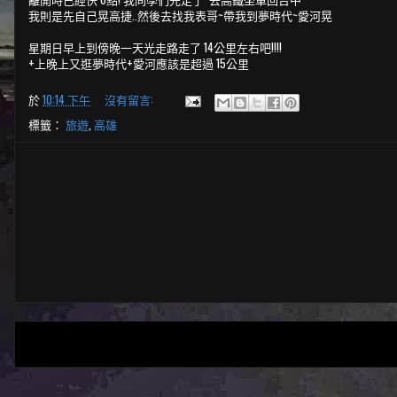
我則是先自己晃高捷..然後去找我表哥~帶我到夢時代~愛河晃
星期日早上到傍晚一天光走路走了 14公里左右吧!!!!
+上晚上又逛夢時代+愛河應該是超過 15公里
於
10:14 下午
沒有留言:
標籤：
旅遊
,
高雄