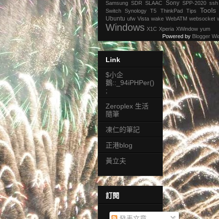
Sony
Samsung
SDR
SLAAC
SPP-2020
ssh
Tools
Switch
Synology
T5
ThinkPad
Tips
Ubuntu
ufw
Vista
wake
WebATM
websocket
Windows
X1C
Xperia
XWindow
yum
Powered by
Blogger Wi
Link
$小企
鵝::_94iPHPer()
;
Zeroplex 生活
隨筆
凍仁的筆記
正港blog
黃立夫
訂閱
發表文章