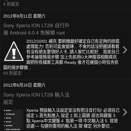
4 則留言:
2012年8月11日 星期六
Sony Xperia ION LT28i 自行升
級 Android 4.0.4 免解鎖 root
›
2012/10/01 補充 要刷機最好確定自己有足夠的排錯
處理能力! 否則可能會變磚.., 不會的話沒把握請看看
有沒有朋友要領好人卡, 請人幫忙比較好... 我是自己
參考論壇簡易步驟 加上先前用G大神搜尋相關資訊
跟把所有檔案工具都 Ready 後才花幾個小時包含抓
圖的按步驟做...
69 則留言:
2012年6月16日 星期六
Sony Xperia ION LT28i 輸入法
設定
›
Xperia 預設輸入法設定並沒有把注音打勾! 必須自己
設定 1.首先點進入 設定 2.如上圖選 語言與鍵盤 3.
點 Xperia中文鍵盤 4. 點第一項 中文輸入法 5. 就是
這邊~~ 勾選你要用的輸入法 按 確定 另外要切...