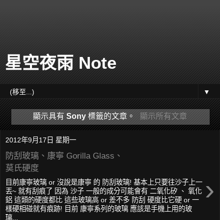
星空夜雨 Note
▼
顯示具有
Sony
標籤的文章。
顯示所有文章
2012年9月17日 星期一
防刮玻璃、康寧 Gorilla Glass、
莫氏硬度
›
目前康寧玻璃 or 沒說是康寧 的 防刮玻璃! 基本上只要往沙子上一
丟~ 就有刮痕了 因為 沙子 一般的成分可能會有 二氧化矽 、 氧化
鋁 這類的硬度都比 這些玻璃高 or 差不多 防刮 硬度比它硬 or 一
樣硬相碰就有痕跡! 目前 康寧系列的玻璃 應該是手機上用的玻
璃...