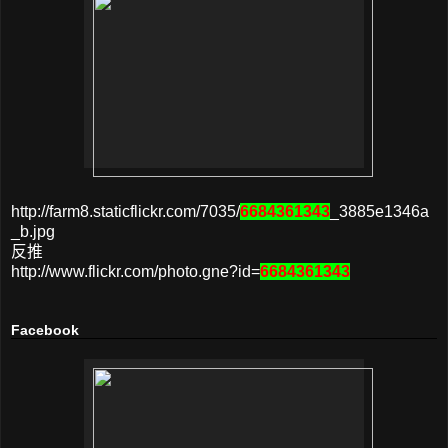
http://farm8.staticflickr.com/7035/
6684361343
_3885e1346a
_b.jpg
反推
http://www.flickr.com/photo.gne?id=
6684361343
Facebook