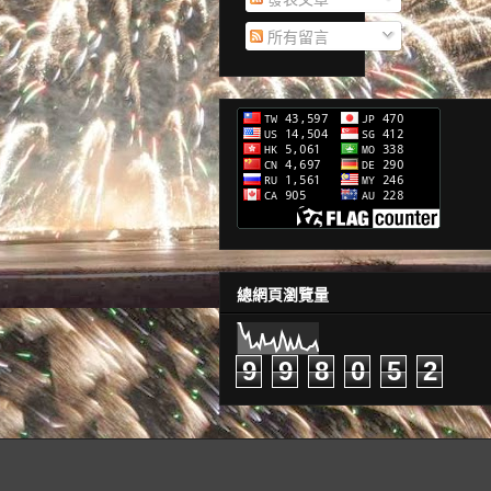
所有留言
總網頁瀏覽量
9
9
8
0
5
2