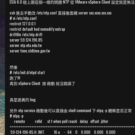
ESXi 6.0 碰上跟這個一樣的問題 NTP 從 VMware vSphere Client 設定就是無法啟動噴 s
ssh 進去手動改 /etc/ntp.conf 直接後面補 server xxx.xxxx.xxx.xxx
# vi /etc/ntp.conf
restrict 127.0.0.1
restrict default kod nomodify notrap
driftfile /etc/ntp.drift
server 59.124.196.85
server ntp.ntu.edu.tw
server time.stdtime.gov.tw
然後
# /etc/init.d/ntpd start
跑了!!!
再到 vSphere Client 按 啟動 就沒錯誤了
真是詭異的 bug
另外 ntp service 啟動後可以直接由 shell command 下 ntpq -p 觀察是否正常
# ntpq -p
remote refid st t when poll reach delay offset jitter
=====================================================================
59-124-196-85.H .INIT. 16 u - 64 0 0.000 0.000 0.000