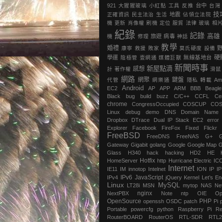
921
大猩猩玻璃
小紅點
工具
反推
台中
台灣
技
正確資訊
民主法治
生活
地震
‎佔領立法院‬
機
更新
肖像權
刷機
定位
服貿
法律
玻璃
相
紀錄
記錄
高雄
機
修理
旅遊
病毒
神話
教學
婚禮
康寧
救援
敗家
莫氏硬度
設備
硬
學運
陰極管
壹網通
媒體巨獸
無線基地台
新聞時事
新屋點滴
感想
計
著作權
滑鼠
網路
網聚
鍵盤
代管
網樂通
隱私
轉載
Am
Android
EC2
AP
APP
ARM
BBB
Beagl
Black
bug
build
buzz
C/C++
CCFL
Ce
chrome
‎CongressOccupied
COSCUP
CO
Linux
debug
demo
DNS
Domain Name
Dropbox
DTrace
Dual IP Stack
EC2
error
Explorer
Facebook
FireFox
Fixed
Flickr
FreeBSD
FreeDNS
FreeNAS
G+
Gateway
Gigabit
golang
Google
Google Map
G
Glass
H340
hack
hacking
HD2
HE
Hotfix
HomeServer
http
Hurricane Electric
IC
Internet
IE11
IM
innotop
Intelnet
ION
IP
I
IPv6
JavaScript
IPv4
jQuery
Kernel
Let’s En
Linux
MySQL
LT28i
MSN
mytop
NAS
Ne
nginx
NextPBX
Note
ntp
OIE
Op
OpenSource
PHP
openssh
OSDC
patch
Pi
Portable
powercfg
python
Raspberry Pi
Re
RouterBOARD
RouterOS
RTL-SDR
RTL2