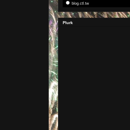
blog.ctl.tw
Plurk