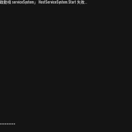
erviceSystem」 HostServiceSystem.Start 失敗...
=========