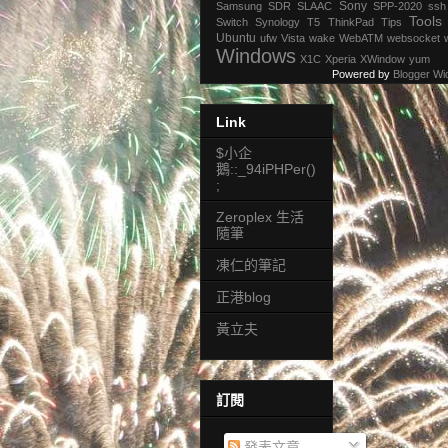
Sony
Samsung
SDR
SLAAC
SPP-2020
ssh
Tools
Switch
Synology
T5
ThinkPad
Tips
Ubuntu
ufw
Vista
wake
WebATM
websocket
Windows
X1C
Xperia
XWindow
yum
Powered by
Blogger Wi
Link
$小企
鵝::_94iPHPer()
;
Zeroplex 生活
隨筆
凍仁的筆記
正港blog
黃立夫
訂閱
發表文章