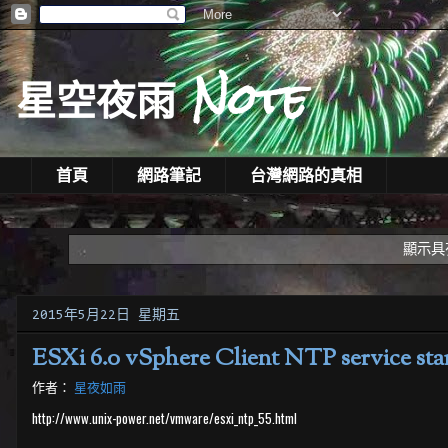
星空夜雨 Note
首頁
網路筆記
台灣網路的真相
顯示具
2015年5月22日 星期五
ESXi 6.0 vSphere Client NTP service star
作者：
星夜如雨
http://www.unix-power.net/vmware/esxi_ntp_55.html