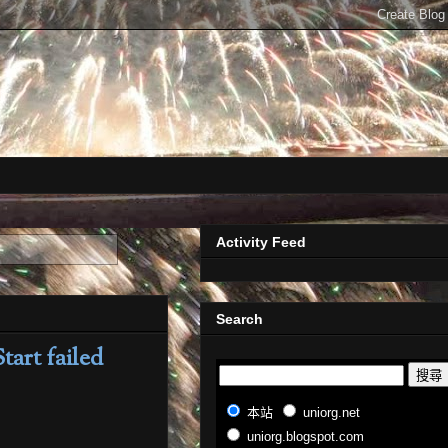
Activity Feed
Search
tart failed
本站
uniorg.net
uniorg.blogspot.com