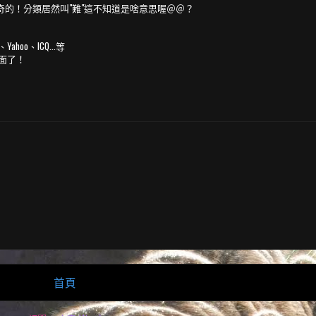
好奇的！分類居然叫"難"這不知道是啥意思喔＠＠？
oo、ICQ...等
裡面了！
首頁