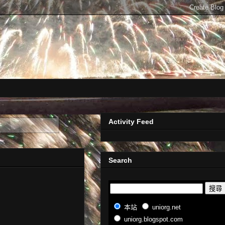
Activity Feed
Search
本站
uniorg.net
uniorg.blogspot.com