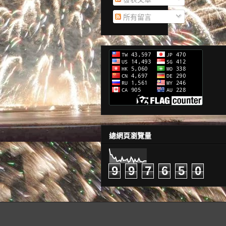
所有留言
總網頁瀏覽量
9
9
7
6
5
0