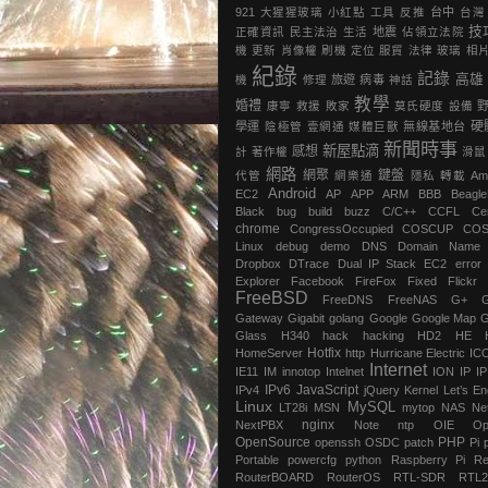
921
大猩猩玻璃
小紅點
工具
反推
台中
台灣
技
正確資訊
民主法治
生活
地震
‎佔領立法院‬
機
更新
肖像權
刷機
定位
服貿
法律
玻璃
相
紀錄
記錄
高雄
機
修理
旅遊
病毒
神話
教學
婚禮
康寧
救援
敗家
莫氏硬度
設備
硬
學運
陰極管
壹網通
媒體巨獸
無線基地台
新聞時事
新屋點滴
感想
計
著作權
滑鼠
網路
網聚
鍵盤
代管
網樂通
隱私
轉載
Am
Android
EC2
AP
APP
ARM
BBB
Beagl
Black
bug
build
buzz
C/C++
CCFL
Ce
chrome
‎CongressOccupied
COSCUP
CO
Linux
debug
demo
DNS
Domain Name
Dropbox
DTrace
Dual IP Stack
EC2
error
Explorer
Facebook
FireFox
Fixed
Flickr
FreeBSD
FreeDNS
FreeNAS
G+
Gateway
Gigabit
golang
Google
Google Map
G
Glass
H340
hack
hacking
HD2
HE
Hotfix
HomeServer
http
Hurricane Electric
IC
Internet
IE11
IM
innotop
Intelnet
ION
IP
I
IPv6
JavaScript
IPv4
jQuery
Kernel
Let’s En
Linux
MySQL
LT28i
MSN
mytop
NAS
Ne
nginx
NextPBX
Note
ntp
OIE
Op
OpenSource
PHP
openssh
OSDC
patch
Pi
Portable
powercfg
python
Raspberry Pi
Re
RouterBOARD
RouterOS
RTL-SDR
RTL2