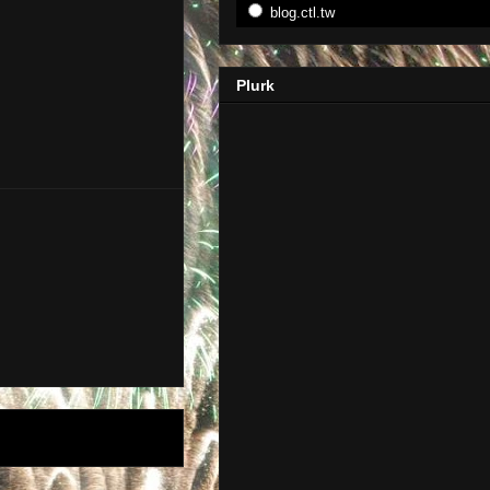
blog.ctl.tw
Plurk