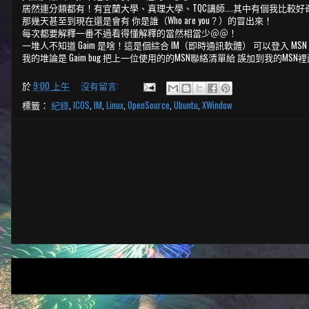
居然連分類都有！有宜蘭大學、真理大學、TQC講師....其中有個我比較
那幾天甚至到現在還是會有 你是誰（Who are you？）的冒出來！
每次都要解釋一番不過看得懂解釋的當然相當少＠＠！
一堆人不知道 Gaim 是啥！這是個綜合 IM（即時通訊軟體） 可以登入 MSN、Yah
我的堆論是 Gaim bug 把上一位使用的的MSN聯絡清單給 誤加到我的MSN
於
9:00 上午
沒有留言:
標籤：
紀錄
,
ICOS
,
IM
,
Linux
,
OpenSource
,
Ubuntu
,
XWindow