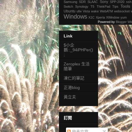
Sony
Samsung
SDR
SLAAC
SPP-2020
ssh
Tools
Switch
Synology
T5
ThinkPad
Tips
Ubuntu
ufw
Vista
wake
WebATM
websocket
Windows
X1C
Xperia
XWindow
yum
Powered by
Blogger Wi
Link
$小企
鵝::_94iPHPer()
;
Zeroplex 生活
隨筆
凍仁的筆記
正港blog
黃立夫
訂閱
發表文章