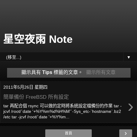
星空夜雨 Note
▼
顯示具有
Tips
標籤的文章。
顯示所有文章
2011年5月26日 星期四
簡單備份 FreeBSD 所有設定
›
tar 再配合個 rsync 可以做的定時將系統設定檔備份的作業 tar -
jcvf /root/`date '+%Y%m%d%H%M'`-Sys_etc-`hostname`.bz2
/etc tar -jcvf /root/`date '+%Y%m...
›
首頁