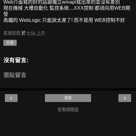
Web介面寫的好的話跟獨立winapi寫出來的並沒有差別
現在機械 大樓自動化 監控系統....XXX控制 都頃向用WEB開
發
高鐵的 WebLogic 只能說太差了! 而不是用 WEB控制不好
星夜如雨
於
9:56 上午
分享
沒有留言:
張貼留言
‹
›
首頁
查看網路版