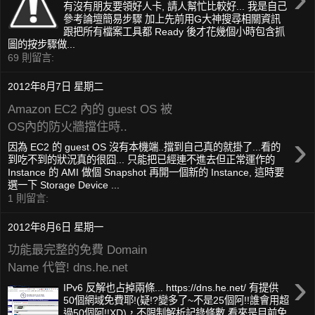
有沒有朋友要領好人卡, 請人幫忙比較好... 我是自己
參考論壇簡易步驟 加上先前用G大神搜尋相關資訊
跟把所有檔案工具都 Ready 後才花幾個小時包含抓
圖的按步驟做...
69 則留言:
2012年8月7日 星期二
Amazon EC2 內的 guest OS 被
OS內的防火牆擋住時..
›
因為 EC2 的 guest OS 沒有本機端..擋到自己真的就掛了...看的
到吃不到的狀況真的很囧... 只能把已經連不進去但正常運作的
Instance 的 AMI 做個 Snapshot 再開一個新的 Instance, 這時要
選一下 Storage Device ...
1 則留言:
2012年8月6日 星期一
功能最完整的免費 Domain
Name 代管! dns.he.net
›
IPv6 反解也占掉兩條... https://dns.he.net/ 有提供
50個網域免費耶!(疑!?變多了~不是25個阿!!誰會用超
過50個阿!!XD)，不限制解析記錄條數 看來是目前免