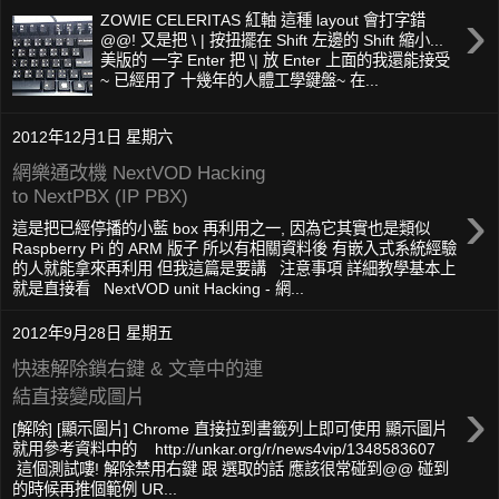
›
ZOWIE CELERITAS 紅軸 這種 layout 會打字錯
@@! 又是把 \ | 按扭擺在 Shift 左邊的 Shift 縮小...
美版的 一字 Enter 把 \| 放 Enter 上面的我還能接受
~ 已經用了 十幾年的人體工學鍵盤~ 在...
2012年12月1日 星期六
網樂通改機 NextVOD Hacking
to NextPBX (IP PBX)
›
這是把已經停播的小藍 box 再利用之一, 因為它其實也是類似
Raspberry Pi 的 ARM 版子 所以有相關資料後 有嵌入式系統經驗
的人就能拿來再利用 但我這篇是要講 注意事項 詳細教學基本上
就是直接看 NextVOD unit Hacking - 網...
2012年9月28日 星期五
快速解除鎖右鍵 & 文章中的連
結直接變成圖片
›
[解除] [顯示圖片] Chrome 直接拉到書籤列上即可使用 顯示圖片
就用參考資料中的 http://unkar.org/r/news4vip/1348583607
這個測試嘍! 解除禁用右鍵 跟 選取的話 應該很常碰到@@ 碰到
的時候再推個範例 UR...