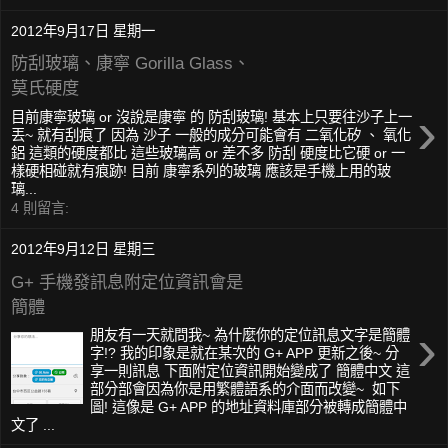
2012年9月17日 星期一
防刮玻璃、康寧 Gorilla Glass、
莫氏硬度
›
目前康寧玻璃 or 沒說是康寧 的 防刮玻璃! 基本上只要往沙子上一
丟~ 就有刮痕了 因為 沙子 一般的成分可能會有 二氧化矽 、 氧化
鋁 這類的硬度都比 這些玻璃高 or 差不多 防刮 硬度比它硬 or 一
樣硬相碰就有痕跡! 目前 康寧系列的玻璃 應該是手機上用的玻
璃...
4 則留言:
2012年9月12日 星期三
G+ 手機發訊息附定位資訊會是
簡體
›
朋友有一天就問我~ 為什麼你的定位訊息文字是簡體
字!? 我的印象是就在某次的 G+ APP 更新之後~ 分
享一則訊息 下面附定位資訊開始變成了 簡體中文 這
部分部會因為你是用繁體語系的介面而改變~ 如下
圖! 這像是 G+ APP 的地址資料庫部分被轉成簡體中
文了 ...