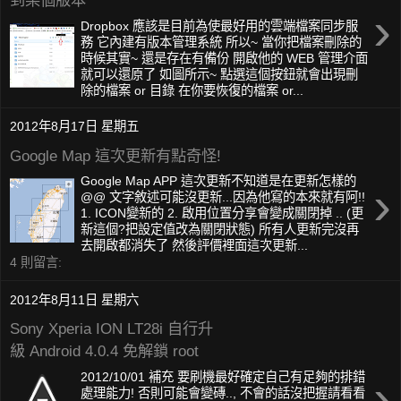
到某個版本
›
Dropbox 應該是目前為使最好用的雲端檔案同步服
務 它內建有版本管理系統 所以~ 當你把檔案刪除的
時候其實~ 還是存在有備份 開啟他的 WEB 管理介面
就可以還原了 如圖所示~ 點選這個按鈕就會出現刪
除的檔案 or 目錄 在你要恢復的檔案 or...
2012年8月17日 星期五
Google Map 這次更新有點奇怪!
Google Map APP 這次更新不知道是在更新怎樣的
›
@@ 文字敘述可能沒更新...因為他寫的本來就有阿!!
1. ICON變新的 2. 啟用位置分享會變成關閉掉 .. (更
新這個?把設定值改為關閉狀態) 所有人更新完沒再
去開啟都消失了 然後評價裡面這次更新...
4 則留言:
2012年8月11日 星期六
Sony Xperia ION LT28i 自行升
級 Android 4.0.4 免解鎖 root
›
2012/10/01 補充 要刷機最好確定自己有足夠的排錯
處理能力! 否則可能會變磚.., 不會的話沒把握請看看