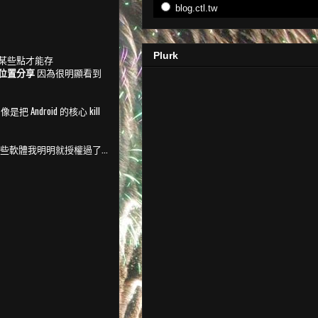
blog.ctl.tw
Plurk
某些點才能存
位置分享
因為很明顯看到
Android 的核心 kill
而這些軟體我明明就授權過了...