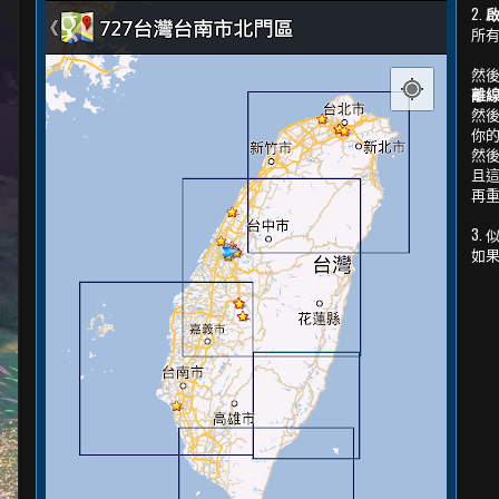
2.
所
然
離
然後
你的
然後
且這
再重
3.
如果