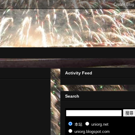
Activity Feed
Search
本站
uniorg.net
uniorg.blogspot.com