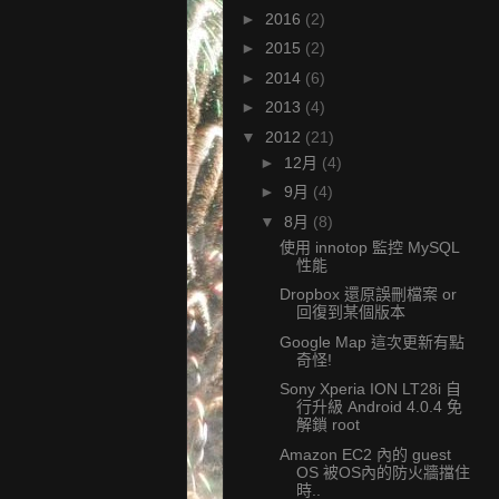
►
2016
(2)
►
2015
(2)
►
2014
(6)
►
2013
(4)
▼
2012
(21)
►
12月
(4)
►
9月
(4)
▼
8月
(8)
使用 innotop 監控 MySQL
性能
Dropbox 還原誤刪檔案 or
回復到某個版本
Google Map 這次更新有點
奇怪!
Sony Xperia ION LT28i 自
行升級 Android 4.0.4 免
解鎖 root
Amazon EC2 內的 guest
OS 被OS內的防火牆擋住
時..