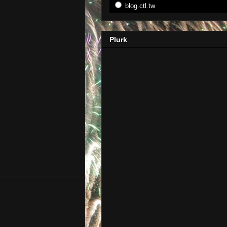
blog.ctl.tw
Plurk