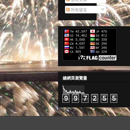
所有留言
總網頁瀏覽量
9
9
7
2
5
5