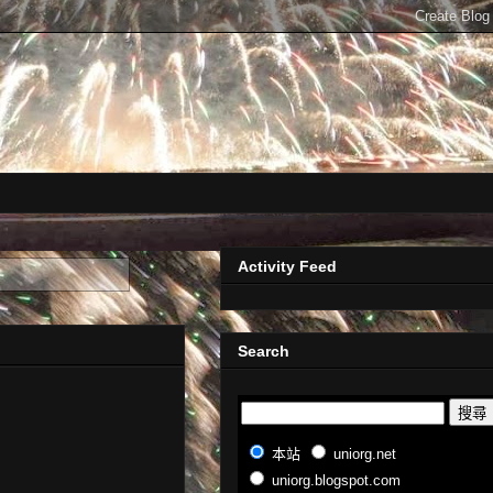
Activity Feed
Search
本站
uniorg.net
uniorg.blogspot.com