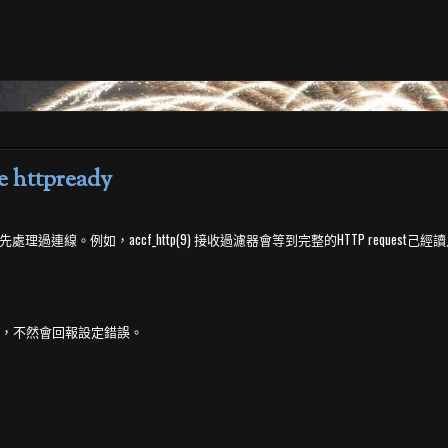
 httpready
心預先處理過連線。例如，accf_http(9) 接收過濾器會等到完整的HTTP request己經讀
ult 之後，不然會回報設定錯誤。