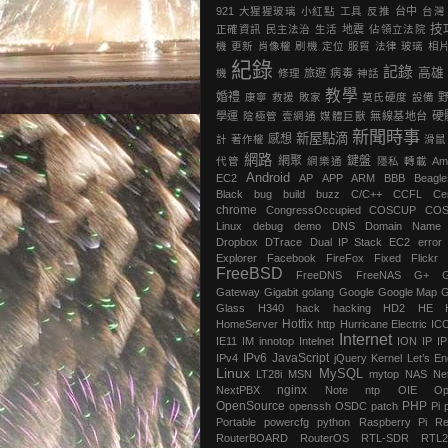
921
大猩猩玻璃
小紅點
工具
反推
台中
台灣
技
正確資訊
民主法治
生活
地震
‎佔領立法院‬
機
更新
肖像權
刷機
定位
服貿
法律
玻璃
相
紀錄
記錄
高雄
機
修理
旅遊
病毒
神話
教學
婚禮
康寧
救援
敗家
莫氏硬度
設備
硬
學運
陰極管
壹網通
媒體巨獸
無線基地台
新聞時事
新屋點滴
感想
計
著作權
滑鼠
網路
網聚
鍵盤
代管
網樂通
隱私
轉載
Am
Android
EC2
AP
APP
ARM
BBB
Beagl
Black
bug
build
buzz
C/C++
CCFL
Ce
chrome
‎CongressOccupied
COSCUP
CO
Linux
debug
demo
DNS
Domain Name
Dropbox
DTrace
Dual IP Stack
EC2
error
Explorer
Facebook
FireFox
Fixed
Flickr
FreeBSD
FreeDNS
FreeNAS
G+
Gateway
Gigabit
golang
Google
Google Map
G
Glass
H340
hack
hacking
HD2
HE
Hotfix
HomeServer
http
Hurricane Electric
IC
Internet
IE11
IM
innotop
Intelnet
ION
IP
I
IPv6
JavaScript
IPv4
jQuery
Kernel
Let’s En
Linux
MySQL
LT28i
MSN
mytop
NAS
Ne
nginx
NextPBX
Note
ntp
OIE
Op
OpenSource
PHP
openssh
OSDC
patch
Pi
Portable
powercfg
python
Raspberry Pi
Re
RouterBOARD
RouterOS
RTL-SDR
RTL2