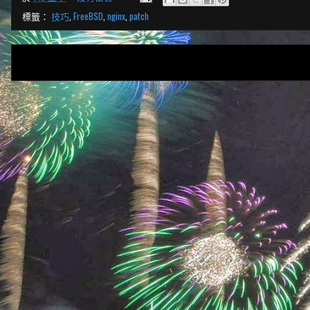
標籤：
技巧
,
FreeBSD
,
nginx
,
patch