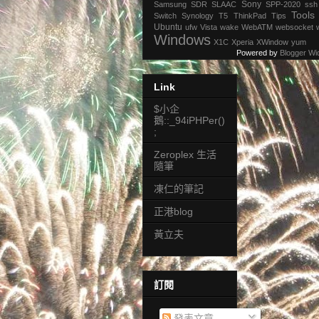
Sony
Samsung
SDR
SLAAC
SPP-2020
ssh
Tools
Switch
Synology
T5
ThinkPad
Tips
Ubuntu
ufw
Vista
wake
WebATM
websocket
Windows
X1C
Xperia
XWindow
yum
Powered by
Blogger Wi
Link
$小企
鵝::_94iPHPer()
;
Zeroplex 生活
隨筆
凍仁的筆記
正港blog
黃立夫
訂閱
發表文章