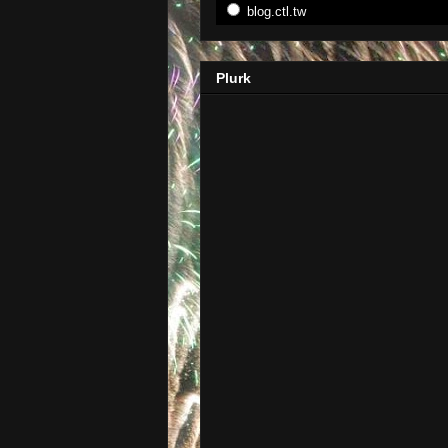
blog.ctl.tw
Plurk