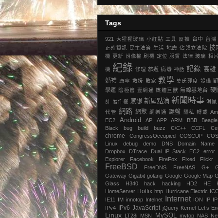
Tags
921
大猩猩玻璃
小紅點
工具
反推
台中
台灣
技
正確資訊
民主法治
生活
地震
‎佔領立法院‬
機
更新
肖像權
刷機
定位
服貿
法律
玻璃
相
紀錄
記錄
高雄
機
修理
旅遊
病毒
神話
教學
婚禮
康寧
救援
敗家
莫氏硬度
設備
硬
學運
陰極管
壹網通
媒體巨獸
無線基地台
新聞時事
新屋點滴
感想
計
著作權
滑鼠
網路
網聚
鍵盤
代管
網樂通
隱私
轉載
Am
Android
EC2
AP
APP
ARM
BBB
Beagl
Black
bug
build
buzz
C/C++
CCFL
Ce
chrome
‎CongressOccupied
COSCUP
CO
Linux
debug
demo
DNS
Domain Name
Dropbox
DTrace
Dual IP Stack
EC2
error
Explorer
Facebook
FireFox
Fixed
Flickr
FreeBSD
FreeDNS
FreeNAS
G+
Gateway
Gigabit
golang
Google
Google Map
G
Glass
H340
hack
hacking
HD2
HE
Hotfix
HomeServer
http
Hurricane Electric
IC
Internet
IE11
IM
innotop
Intelnet
ION
IP
I
IPv6
JavaScript
IPv4
jQuery
Kernel
Let’s En
Linux
MySQL
LT28i
MSN
mytop
NAS
Ne