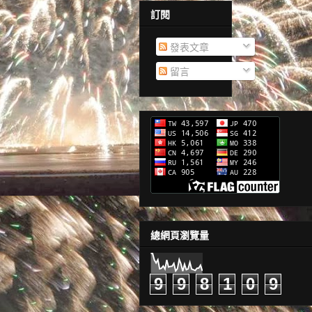
訂閱
發表文章
留言
總網頁瀏覽量
9
9
8
1
0
9