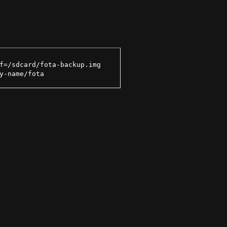
f=/sdcard/fota-backup.img

y-name/fota