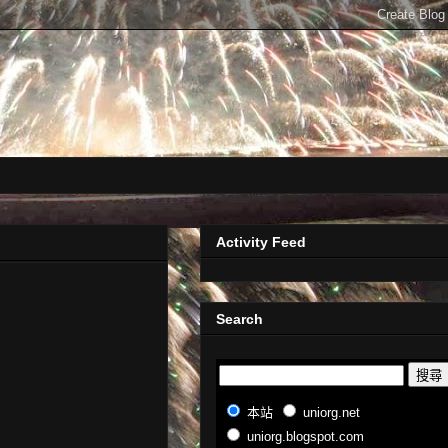
Activity Feed
Search
本站
uniorg.net
uniorg.blogspot.com