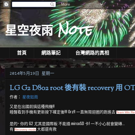
星空夜雨 Note
首頁
網路筆記
台灣網路的真相
2014年5月19日 星期一
LG G2 D802 root 後有裝 recovery 
作者：
星夜如雨
又是在出國前搞這種飛機!!
睡醒看到手機有更新按下確定後!!! Orz!! 一直無限迴圈的跑進去
Team Win Rec
是的~ 你的 G2 尤其是國際板 不能插 mircoSD 卡! 一不小心就會變磚...
有
大都還有救
Recovery
mode