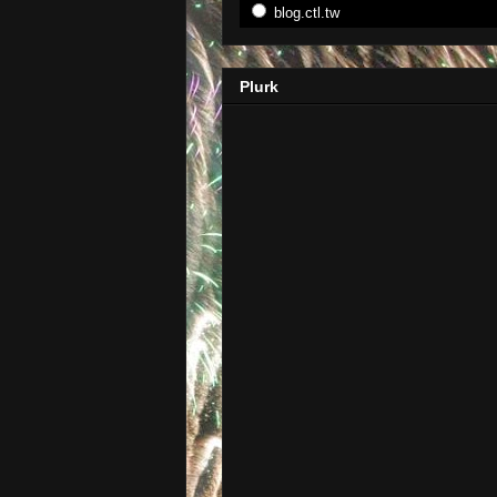
blog.ctl.tw
Plurk