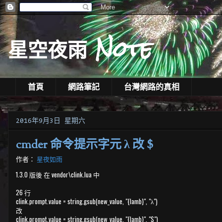
星空夜雨 Note
首頁
網路筆記
台灣網路的真相
2016年9月3日 星期六
cmder 命令提示字元 λ 改 $
作者：
星夜如雨
1.3.0 版後 在 vendor\clink.lua 中
26 行
clink.prompt.value = string.gsub(new_value, "{lamb}", "λ")
改
clink.prompt.value = string.gsub(new_value, "{lamb}", "$")