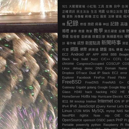
921
大猩猩玻璃
小紅點
工具
反推
台中
台灣
技
正確資訊
民主法治
生活
地震
‎佔領立法院‬
機
更新
肖像權
刷機
定位
服貿
法律
玻璃
相
紀錄
記錄
高雄
機
修理
旅遊
病毒
神話
教學
婚禮
康寧
救援
敗家
莫氏硬度
設備
硬
學運
陰極管
壹網通
媒體巨獸
無線基地台
新聞時事
新屋點滴
感想
計
著作權
滑鼠
網路
網聚
鍵盤
代管
網樂通
隱私
轉載
Am
Android
EC2
AP
APP
ARM
BBB
Beagl
Black
bug
build
buzz
C/C++
CCFL
Ce
chrome
‎CongressOccupied
COSCUP
CO
Linux
debug
demo
DNS
Domain Name
Dropbox
DTrace
Dual IP Stack
EC2
error
Explorer
Facebook
FireFox
Fixed
Flickr
FreeBSD
FreeDNS
FreeNAS
G+
Gateway
Gigabit
golang
Google
Google Map
G
Glass
H340
hack
hacking
HD2
HE
Hotfix
HomeServer
http
Hurricane Electric
IC
Internet
IE11
IM
innotop
Intelnet
ION
IP
I
IPv6
JavaScript
IPv4
jQuery
Kernel
Let’s En
Linux
MySQL
LT28i
MSN
mytop
NAS
Ne
nginx
NextPBX
Note
ntp
OIE
Op
OpenSource
PHP
openssh
OSDC
patch
Pi
Portable
powercfg
python
Raspberry Pi
Re