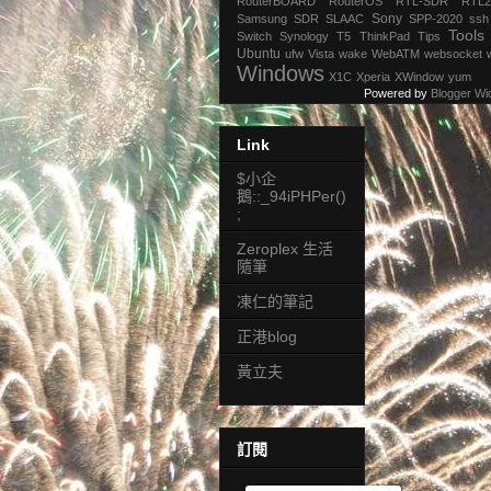
RouterBOARD
RouterOS
RTL-SDR
RTL2
Sony
Samsung
SDR
SLAAC
SPP-2020
ssh
Tools
Switch
Synology
T5
ThinkPad
Tips
Ubuntu
ufw
Vista
wake
WebATM
websocket
Windows
X1C
Xperia
XWindow
yum
Powered by
Blogger Wi
Link
$小企
鵝::_94iPHPer()
;
Zeroplex 生活
隨筆
凍仁的筆記
正港blog
黃立夫
訂閱