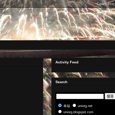
Activity Feed
Search
本站
uniorg.net
uniorg.blogspot.com