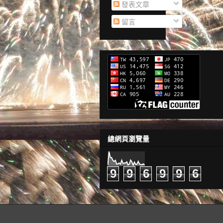
發表文章
留言
總網頁瀏覽量
9
9
6
9
9
6