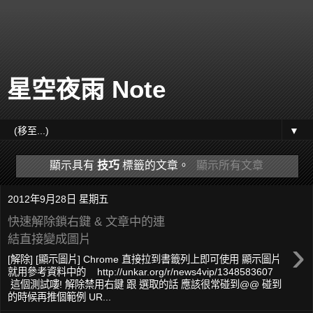
星空夜雨 Note
▼
顯示具有
技巧
標籤的文章。
顯示所有文章
2012年9月28日 星期五
快速解除鎖右鍵 & 文章中的連
結直接變成圖片
›
[解除] [顯示圖片] Chrome 直接拉到書籤列上即可使用 顯示圖片
就用參考資料中的 http://unkar.org/r/news4vip/1348583607
這個測試嘍! 解除禁用右鍵 跟 選取的話 應該很常碰到@@ 碰到
的時候再推個範例 UR...