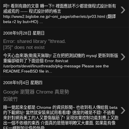
›
呵!! 看到有趣的文章 轉一下!! 裡面應該不少都是做程式設計新有
戚戚焉的 ----- 程式設計師的格言
http://www2.biglobe.ne.jp/~oni_page/other/etc/pr03.html (翻譯
beta r2 by but=HO) ...
2008年9月28日 星期日
Error: shared library "lthread.
[35]" does not exist
›
今天心血來潮(颱風天無聊)! 正在把把測試機的 mysql 更新到新版
重編卻碰到了下面這個 Error /bin/cat
/usr/ports/devel/linuxthreads/pkg-message Please see the
README.FreeBSD file in...
2008年9月4日 星期四
Google 瀏覽器 Chrome 真是勢
如破竹
›
睡一覺起來全都是 Chrome 的資訊新聞~ 也收到有人傳給我 beta
的下載網址! 當然就安裝來試用看看嘍! 速度的確是不錯! 不過看
來針對網頁美工的人又要傷腦筋了! 呈現效果控制功能對應上又跑
出一個不依樣的東西 介面真的是簡單明瞭又大畫面, 如果能有像
FF一樣附加元件的外掛...