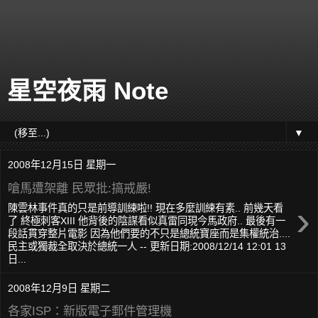
星空夜雨 Note
▼
2008年12月15日 星期一
嗆馬遭架離 民眾批:搞戒嚴!
›
陳雲林事件真的只是前導訓練啦!! 現在多麼訓練有素.. 前幾天看
了 終極刺客XIII 他背後的陰謀看似真雷同現今馬政府.. 最後有一
段話貫穿整片電影 因為他們要的不只是總統寶座而是集權統治....
民主或獨裁全取決於總統一人 -- 更新日期:2008/12/14 12:01 13
日...
2008年12月9日 星期二
各家ISP：新版電子郵件管理機