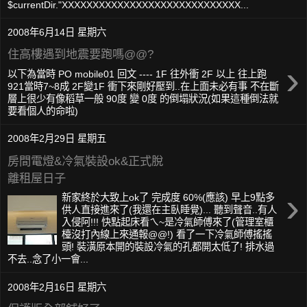
$currentDir."XXXXXXXXXXXXXXXXXXXXXXXXXXXXX...
2008年6月14日 星期六
住高樓遇到地震要跑嗎@@?
›
以下為當時 PO mobile01 回文 ---- 1F 往外衝 2F 以上 往上跑
921當時7~8成 2F變1F 衝下來剛好壓到..在上面未必有事 不在斷
層上很少有像稻草一般 90度 變 0度 的倒塌狀況(如果這種倒法就
要看個人的命啦)
2008年2月29日 星期五
房間電燈&冷氣裝設ok&正式脫
離租屋日子
›
新家終於大致上ok了 完成度 60%(應該) 早上9點多
供人直接進來了(我還在主臥睡覺)... 聽到聲音..有人
入侵阿!!! 快點起床看ㄟ~是冷氣師傅來了(管理室櫃
檯沒打內線上來通報@@!) 看了一下冷氣師傅搖搖
頭! 裝潢原本開的裝設冷氣的孔都開太低了! 排水過
不去..念了小一會...
2008年2月16日 星期六