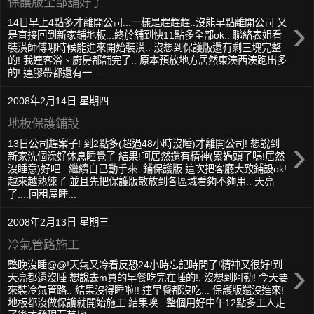
保護版全部舖好了
›
14日早上4點多才離開公司...一樣是趕趕趕..沒能早點離開公司 又
是直接回到新家鋪地板...終於舖到快11點多全部ok.. 聯絡表姐看
裝潢師傅哪時候能進來開始裝潢.. 沒想到保護版還有剩三塊完整
的! 我連客浴、廚房都舖完了.. 原本預放地方居然東湊西湊跑出多
的! 連膠帶都還有一...
2008年2月14日 星期四
地板保護鋪設
›
13日公司趕案子! 到2點多(超過48小時沒睡)才離開公司! 想說到
新家洗個澡好休息睡覺了 結果!呵居然還有精神(累過頭了嗎!居然
沒睡意)好吧...繼續自己動手來..鋪保護版 這次把客廳大致鋪設ok!
越來越熟練了 並且先把保護版散放到各區域看夠不夠用.. 天亮
了....回租屋睡...
2008年2月13日 星期三
冷氣管路施工
›
整晚沒睡@@!天氣又冷看反恐24小時忘記時間了!精神又很好!到
天亮都還沒睡 想說去m買的早餐吃完在睡的!, 沒想到阿勒! 今天要
來裝冷氣管路.. 結果沒得睡啦!! 連早餐都沒吃... 保護版還沒進來!
地板都沒做保護就開始施工 結果唉...整個用好中午12點多工人走