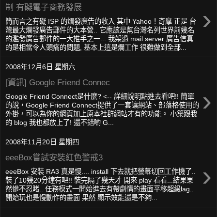
制 有礙電子商務發展
›
簡而言之有礙 ISP 的爛發廣告的收入 其中 Yahoo！奇摩 正是 台
灣最大爛發廣告郵件的大本營.. 它應該是幫台灣名列世界前幾名
的濫發廣告郵件的一大推手之一... 我架過 mail server 廣告信真
的是相當令人頭痛的問題, 基本上這是爛工作 很難做到全部...
2008年12月6日 星期六
[資訊] Google Friend Connec
›
Google Friend Connect是什麼? <-- 詳細說明點進去看吧!! 簡單
的說，Google Friend Connect提供了一套讓網站、部落格使用的
外掛，可以為你的網頁加上原本社群網站才有的功能。 小築跟我
的 blog 我也都放上了! 還不錯喲 G...
2008年11月20日 星期四
eeeBox嘗試安裝紅色警戒3
›
eeeBox 安裝 RA3 真是慢.... install 下去就把螢幕切回工作機了..
裝了10幾20分鐘有吧!! 裝完隔了幾天才 開來 play 看看...結果果
然慘不忍睹.. 任務模式一開始進去有帶劇情的畫面平移超級lag..
開始玩也是慢動作的畫面 果然 顯示效能還是不夠...