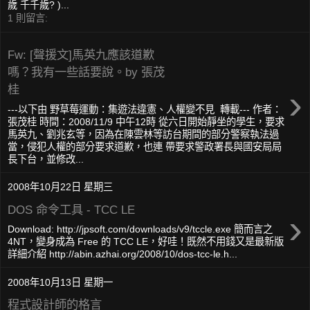
歲 千千歲? )...
1 則留言:
Fw: [聲援文]馬英九應該道歉
嗎？我有一些話要說。by 張茂
›
桂
---以下由 野草莓運動：集遊法違憲、人權變不見 轉載--- 作者：
張茂桂 時間：2008/11/9 中午12時 從六日開始靜坐的學生，要求
馬英九、劉兆玄等，因為在陳雲林等訪台期間的部分警察執法過
當，侵犯人權的部分要求道歉，也連 帶要求警政署長與國安局局
長下台，並修改...
2008年10月22日 星期三
DOS 命令工具 - TCC LE
›
Download: http://jpsoft.com/downloads/v9/tccle.exe 簡而言之
4NT，變身成為 Free 的 TCC LE，好哇！既然不用錢又是最新版
詳細介紹 http://abin.azhai.org/2008/10/dos-tcc-le.h...
2008年10月13日 星期一
程式設計師的格言