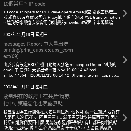
10個常用PHP code
›
10 code snippets for PHP developers email檢查 亂數密碼產生
器 取得User真實ip(包含 Proxy跟他後面的ip) XSL transformation
~ 這我好像都還沒機會用 強制變為download檔案 字串編碼編...
2008年11月19日 星期三
messages Report 中大量出現
printing/print_cups.c:cups_conn
›
ect(69)
由於我有設定BSD主機自動每天發送 messages Report 到我的
email 中 看到每天都出現一推 Nov 19 00:14:42 bsd
smbd[47564]: [2008/11/19 00:14:42, 0] printing/print_cups.c:c...
2008年11月11日 星期二
感到現在的政府正在共產化(赤
化中), 媒體惡化也表露無疑
›
我曾經因為工作關係在大陸深圳住過1個多月 跟 一星期過 或許有
人是死忠的 馬迷 or 國民黨黨工.. 就不需要針對這篇回覆了! 因為
我都知道你們要回什麼 馬總統永遠都是對的! 有錯都是你們的錯!
(怎麼不出來高喊 馬皇帝 萬歲萬歲 千千歲? or 馬區長 萬歲萬