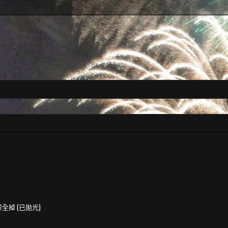
全掉 (已拋光)