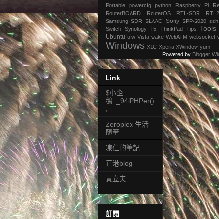
Portable
powercfg
python
Raspberry Pi
Re
RouterBOARD
RouterOS
RTL-SDR
RTL2
Sony
Samsung
SDR
SLAAC
SPP-2020
ssh
Tools
Switch
Synology
T5
ThinkPad
Tips
Ubuntu
ufw
Vista
wake
WebATM
websocket
Windows
X1C
Xperia
XWindow
yum
Powered by
Blogger Wi
Link
$小企
鵝::_94iPHPer()
;
Zeroplex 生活
隨筆
凍仁的筆記
正港blog
黃立夫
訂閱