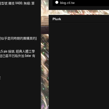
 羅技 V400; 無線; 算
blog.ctl.tw
Plurk
該跟我那把似乎是同時期的團購買的)
 pin 接頭,
經典人體工學
按鈕已磨平凹陷外加 Enter 有
多
配