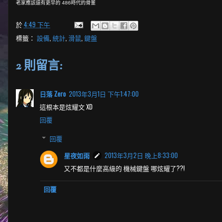
老家應該還有更早的 486時代的骨董
於
4:49 下午
標籤：
設備
,
統計
,
滑鼠
,
鍵盤
2 則留言:
日落 Zero
2013年3月1日 下午1:47:00
這根本是炫耀文 XD
回覆
回覆
星夜如雨
2013年3月2日 晚上8:33:00
又不都是什麼高級的 機械鍵盤 哪炫耀了??!
回覆