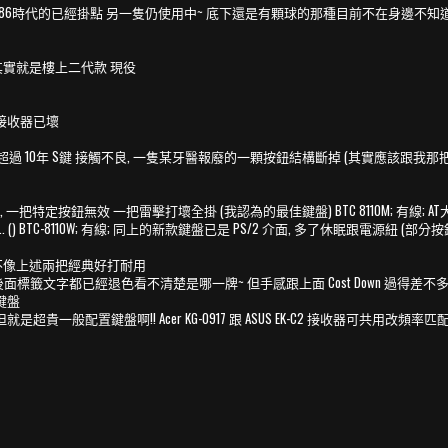
 一隻486時代的已經掛點 另一隻仍使用中~ 底下還是有顆球的那種目前不在身邊不知道型號
的~ 其實就是樓上二代款 現役
附贈這組接收器已壞
 兩隻都有部分損壞, 一隻用超過 10年 S鍵 接觸不良, 一隻某牙醫報廢的一顆按鈕結構斷掉 (其實應
計, 一把特定按鈕無效 一把雷擊打壞全掛 (我認為的最佳鍵盤) BTC 8110M; 有線; AT大5
() BTC-8110W; 有線; 同上的新款鍵盤已是 PS/2 介面, 多了休眠跟電源紐 (部分
用料已經不像上述兩把經典好打耐用
出報廢品, 後面標籤文字都已經退色看不清楚是哪一牌~ 但手感跟上面 Cost Down 過得差不
般鍵盤
~但就是超貴一般配置鍵盤啊!! Acer KG-0917 跟 ASUS EK-C2 接收器可共用改頻率匹