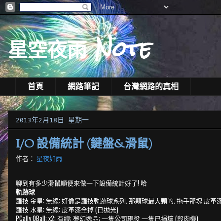
星空夜雨 Note
首頁
網路筆記
台灣網路的真相
2013年2月18日 星期一
I/O 設備統計 (鍵盤&滑鼠)
作者：
星夜如雨
聊到有多少滑鼠順便來做一下設備統計好了! 哈
軌跡球
羅技 金星; 無線; 好像是羅技軌跡球系列, 那顆球最大顆的, 拖手那塊 皮革漆
羅技 水星; 無線; 皮革漆全掉 (已拋光)
PCally QBall; x2; 有線; 夢幻逸品; 一隻公司現役 一隻已損壞 (殺肉機)