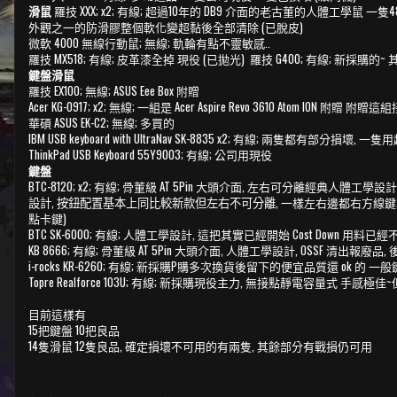
滑鼠
羅技 XXX; x2; 有線; 超過10年的 DB9 介面的老古董的人體工學鼠
外觀之一的防滑膠整個軟化變超黏後全部清除 (已脫皮)
微軟 4000 無線行動鼠; 無線; 軌輪有點不靈敏感..
羅技 MX518; 有線; 皮革漆全掉 現役 (已拋光) 羅技 G400; 有線; 新採購
鍵盤滑鼠
羅技 EX100; 無線; ASUS Eee Box 附贈
Acer KG-0917; x2; 無線; 一組是 Acer Aspire Revo 3610 Atom ION 附贈 
華碩 ASUS EK-C2; 無線; 多買的
IBM USB keyboard with UltraNav SK-8835 x2; 有線;
ThinkPad USB Keyboard 55Y9003; 有線; 公司用現役
鍵盤
BTC-8120; x2; 有線; 骨董級 AT 5Pin 大頭介面, 左右可分離經典人體工學設
設計, 按鈕配置基本上同比較新款但左右不可分離
, 一樣左右邊都右方線鍵.. 
點卡鍵)
BTC SK-6000; 有線; 人體工學設計, 這把其實已經開始 Cost Down 
KB 8666; 有線; 骨董級 AT 5Pin 大頭介面, 人體工學設計, OSSF 清
i-rocks KR-6260; 有線; 新採購P購多次換貨後留下的便宜品質還 ok 的 一
Topre Realforce 103U; 有線; 新採購現役主力, 無接點靜電容量式 手感極佳
目前這樣有
15把鍵盤 10把良品
14隻滑鼠 12隻
, 確定損壞不可用的有兩隻, 其餘部分有戰損仍可用
良品