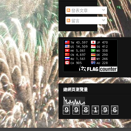
發表文章
留言
總網頁瀏覽量
9
9
8
1
9
6