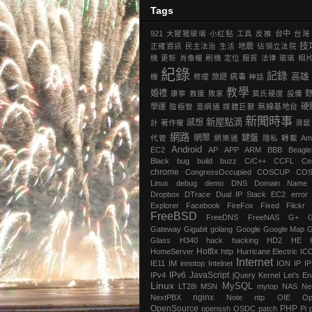
Tags
921
大猩猩玻璃
小紅點
工具
反推
台中
台灣
技
正確資訊
民主法治
生活
地震
‎佔領立法院‬
機
更新
肖像權
刷機
定位
服貿
法律
玻璃
相
紀錄
記錄
高雄
機
修理
旅遊
病毒
神話
教學
婚禮
康寧
救援
敗家
莫氏硬度
設備
硬
學運
陰極管
壹網通
媒體巨獸
無線基地台
新聞時事
新屋點滴
感想
計
著作權
滑鼠
網路
網聚
鍵盤
代管
網樂通
隱私
轉載
Am
Android
EC2
AP
APP
ARM
BBB
Beagl
Black
bug
build
buzz
C/C++
CCFL
Ce
chrome
‎CongressOccupied
COSCUP
CO
Linux
debug
demo
DNS
Domain Name
Dropbox
DTrace
Dual IP Stack
EC2
error
Explorer
Facebook
FireFox
Fixed
Flickr
FreeBSD
FreeDNS
FreeNAS
G+
Gateway
Gigabit
golang
Google
Google Map
G
Glass
H340
hack
hacking
HD2
HE
Hotfix
HomeServer
http
Hurricane Electric
IC
Internet
IE11
IM
innotop
Intelnet
ION
IP
I
IPv6
JavaScript
IPv4
jQuery
Kernel
Let’s En
Linux
MySQL
LT28i
MSN
mytop
NAS
Ne
nginx
NextPBX
Note
ntp
OIE
Op
OpenSource
PHP
openssh
OSDC
patch
Pi