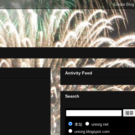
Activity Feed
Search
本站
uniorg.net
uniorg.blogspot.com