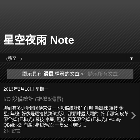
星空夜雨 Note
▼
顯示具有
滑鼠
標籤的文章。
顯示所有文章
2013年2月18日 星期一
I/O 設備統計 (鍵盤&滑鼠)
›
聊到有多少滑鼠順便來做一下設備統計好了! 哈 軌跡球 羅技 金
星; 無線; 好像是羅技軌跡球系列, 那顆球最大顆的, 拖手那塊 皮革
漆全掉 (已拋光) 羅技 水星; 無線; 皮革漆全掉 (已拋光) PCally
QBall; x2; 有線; 夢幻逸品; 一隻公司現役 ...
2 則留言: