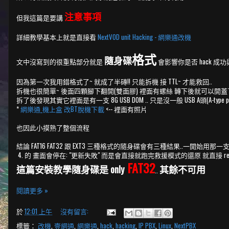
注意事項
但我這篇是要講
詳細教學基本上就是直接看
NextVOD unit Hacking - 網樂通改機
格式
隨身碟
文中沒寫到的很重點部分就是
會影響你是否 hack 成
因為第一次我用錯格式了~ 就成了半磚!! 只能拆機 接 TTL~ 才能救回..
拆機也很簡單~ 後面四顆腳下翻開(雙面膠) 裡面有螺絲 轉下後就可以開蓋
拆了後發現其實它裡面是有一支 8G USB DOM .. 只是沒一般 USB A頭(A-ty
*
網樂通_機上盒 改BT脫機下載
<-- 裡面有照片
也因此小摸熟了整個流程
結論 FAT16 FAT32 跟 EXT3 三種格式的隨身碟會有三種結果..一開始用那
4. 的 畫面會停在: "更新失敗" 而是會直接就跑完救援模式的還原 就直接 rebo
FAT32
這篇安裝教學隨身碟是
only
其餘不可用
..
閱讀更多 »
於
12:01 上午
沒有留言:
標籤：
改機
,
壹網通
,
網樂通
,
hack
,
hacking
,
IP PBX
,
Linux
,
NextPBX