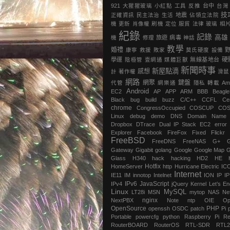
921
大猩猩玻璃
小紅點
工具
反推
台中
台灣
技
正確資訊
民主法治
生活
地震
‎佔領立法院‬
機
更新
肖像權
刷機
定位
服貿
法律
玻璃
相
紀錄
記錄
高雄
機
修理
旅遊
病毒
神話
教學
婚禮
康寧
救援
敗家
莫氏硬度
設備
硬
學運
陰極管
壹網通
媒體巨獸
無線基地台
新聞時事
新屋點滴
感想
計
著作權
滑鼠
網路
網聚
鍵盤
代管
網樂通
隱私
轉載
Am
Android
EC2
AP
APP
ARM
BBB
Beagl
Black
bug
build
buzz
C/C++
CCFL
Ce
chrome
‎CongressOccupied
COSCUP
CO
Linux
debug
demo
DNS
Domain Name
Dropbox
DTrace
Dual IP Stack
EC2
error
Explorer
Facebook
FireFox
Fixed
Flickr
FreeBSD
FreeDNS
FreeNAS
G+
Gateway
Gigabit
golang
Google
Google Map
G
Glass
H340
hack
hacking
HD2
HE
Hotfix
HomeServer
http
Hurricane Electric
IC
Internet
IE11
IM
innotop
Intelnet
ION
IP
I
IPv6
JavaScript
IPv4
jQuery
Kernel
Let’s En
Linux
MySQL
LT28i
MSN
mytop
NAS
Ne
nginx
NextPBX
Note
ntp
OIE
Op
OpenSource
PHP
openssh
OSDC
patch
Pi
Portable
powercfg
python
Raspberry Pi
Re
RouterBOARD
RouterOS
RTL-SDR
RTL2