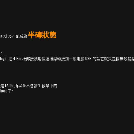
半磚狀態
功與否! 及可能成為
了
pe plug).. 把 4-Pin 杜邦接頭用個連接線轉接到一般電腦 USB 的話它就只是個無殼隨
一支是 FAT16 所以並不會發生教學中的
ot 了~