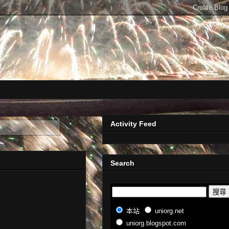
Activity Feed
Search
本站
uniorg.net
uniorg.blogspot.com