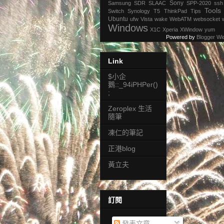
Sony
Samsung
SDR
SLAAC
SPP-2020
ssh
Tools
Switch
Synology
T5
ThinkPad
Tips
Ubuntu
ufw
Vista
wake
WebATM
websocket
Windows
X1C
Xperia
XWindow
yum
Powered by
Blogger Wi
Link
$小企
鵝::_94iPHPer()
;
Zeroplex 生活
隨筆
凍仁的筆記
正港blog
黃立夫
訂閱
發表文章