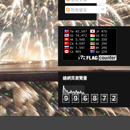
所有留言
總網頁瀏覽量
9
9
6
8
7
2