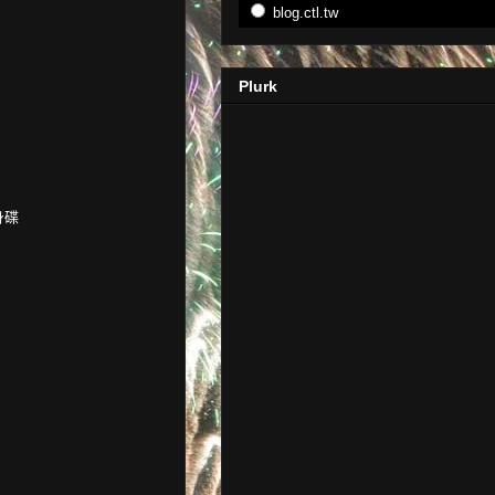
blog.ctl.tw
Plurk
身碟