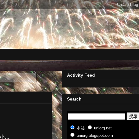
Activity Feed
Search
本站
uniorg.net
uniorg.blogspot.com
小...