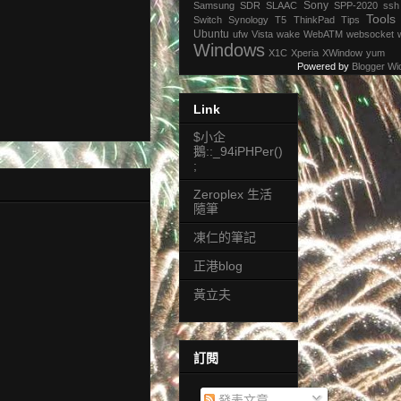
Sony
Samsung
SDR
SLAAC
SPP-2020
ssh
Tools
Switch
Synology
T5
ThinkPad
Tips
Ubuntu
ufw
Vista
wake
WebATM
websocket
Windows
X1C
Xperia
XWindow
yum
Powered by
Blogger Wi
Link
$小企
鵝::_94iPHPer()
;
Zeroplex 生活
隨筆
凍仁的筆記
正港blog
黃立夫
訂閱
發表文章