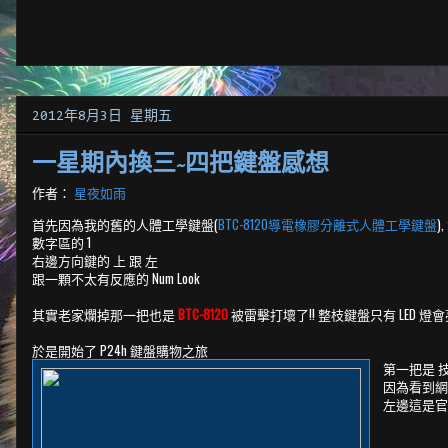
2012年8月3日 星期五
一星期內換三~四把鍵盤感想
作者：
星夜如雨
首先因為我的舊的人體工學鍵盤(
BTC-8120導電橡膠分離式人體工學鍵盤
數字區的 1
右邊方向鍵的 上 跟 左
跟一顆不太有反應的 Num Look
其實老家爛掉那一把也是
BTC-8120
被雷擊打壞了!! 整枝鍵盤只有 LED 燈會
於是開始了 P24h 鍵盤購物之旅
第一把是 
因為看到網路
左邊這是官