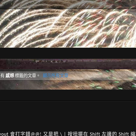
具有
感想
標籤的文章。
顯示所有文章
yout 會打字錯@@! 又是把 \ | 按扭擺在 Shift 左邊的 Shift 縮