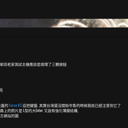
), 拿回老家測試主機應該是燒壞了三顆按鈕
亮
技嘉的
Force K3
這把鍵盤, 其實台灣還沒開始市售的時候我就已經注意到它了
上的照片是 L型的大Enter 又說有強化薄膜結構,
方網站的圖