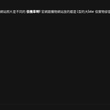
跟網站照片是不同的
很機車啊
!! 官網跟購物網站放的都是 L型的大Enter 但實物卻是