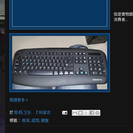
但是實物
消費者...
閱讀更多 »
於
10:45 下午
2 則留言:
標籤：
敗家
,
感想
,
鍵盤