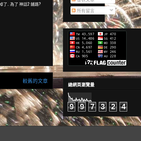
.. 為了 神話2 鋪路?
所有留言
較舊的文章
總網頁瀏覽量
9
9
7
3
2
4