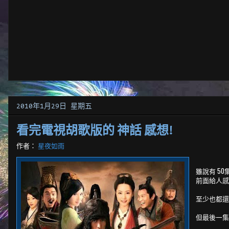
2010年1月29日 星期五
看完電視胡歌版的 神話 感想!
作者：
星夜如雨
雖說有 50
前面給人感
至少也都還
但最後一集