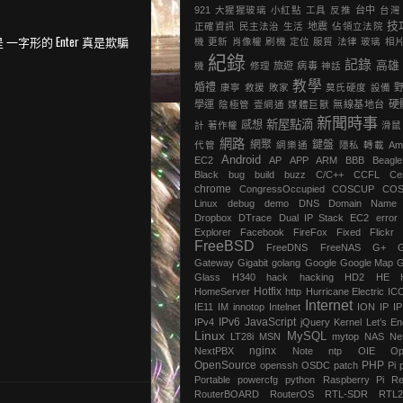
921
大猩猩玻璃
小紅點
工具
反推
台中
台灣
技
正確資訊
民主法治
生活
地震
‎佔領立法院‬
 一字形的 Enter 真是欺騙
機
更新
肖像權
刷機
定位
服貿
法律
玻璃
相
紀錄
記錄
高雄
機
修理
旅遊
病毒
神話
教學
婚禮
康寧
救援
敗家
莫氏硬度
設備
硬
學運
陰極管
壹網通
媒體巨獸
無線基地台
新聞時事
新屋點滴
感想
計
著作權
滑鼠
網路
網聚
鍵盤
代管
網樂通
隱私
轉載
Am
Android
EC2
AP
APP
ARM
BBB
Beagl
Black
bug
build
buzz
C/C++
CCFL
Ce
chrome
‎CongressOccupied
COSCUP
CO
Linux
debug
demo
DNS
Domain Name
Dropbox
DTrace
Dual IP Stack
EC2
error
Explorer
Facebook
FireFox
Fixed
Flickr
FreeBSD
FreeDNS
FreeNAS
G+
Gateway
Gigabit
golang
Google
Google Map
G
Glass
H340
hack
hacking
HD2
HE
Hotfix
HomeServer
http
Hurricane Electric
IC
Internet
IE11
IM
innotop
Intelnet
ION
IP
I
IPv6
JavaScript
IPv4
jQuery
Kernel
Let’s En
Linux
MySQL
LT28i
MSN
mytop
NAS
Ne
nginx
NextPBX
Note
ntp
OIE
Op
OpenSource
PHP
openssh
OSDC
patch
Pi
Portable
powercfg
python
Raspberry Pi
Re
RouterBOARD
RouterOS
RTL-SDR
RTL2