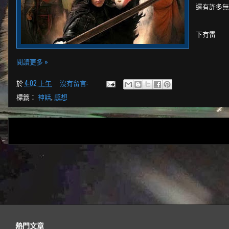
還有許多無解
下有雷
閱讀更多 »
於
4:02 上午
沒有留言:
標籤：
神話
,
感想
熱門文章