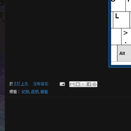
於
2:17 上午
沒有留言:
標籤：
紀錄
,
感想
,
鍵盤