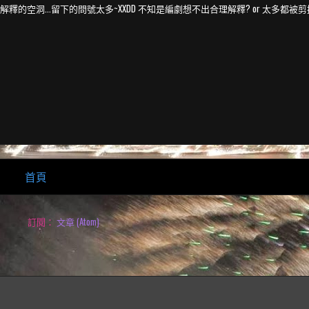
釋的空洞...留下的問號太多~XXDD 不知是編劇想不出合理解釋? or 太多都被剪掉了
首頁
訂閱：
文章 (Atom)