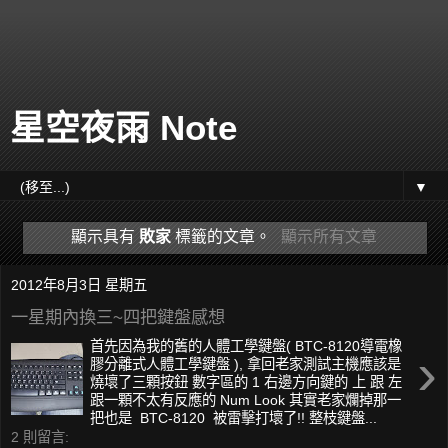
星空夜雨 Note
▼
顯示具有
敗家
標籤的文章。
顯示所有文章
2012年8月3日 星期五
一星期內換三~四把鍵盤感想
首先因為我的舊的人體工學鍵盤( BTC-8120導電橡
›
膠分離式人體工學鍵盤 ), 拿回老家測試主機應該是
燒壞了三顆按鈕 數字區的 1 右邊方向鍵的 上 跟 左
跟一顆不太有反應的 Num Look 其實老家爛掉那一
把也是 BTC-8120 被雷擊打壞了!! 整枝鍵盤...
2 則留言: