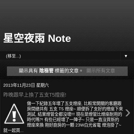
星空夜雨 Note
▼
顯示具有
陰極管
標籤的文章。
顯示所有文章
2013年11月23日 星期六
昨晚跟早上換了五支T5燈座!
做一下紀錄五年壞了五支燈座, 比較常開關的客廳跟
›
房間總共有 五支 T5 燈座~ 順便拆了支好的燈座下來
測試, 結果燈管全都沒壞!!! 現在是燈管比燈座耐用的
時代嗎?! 有些已經壞了一陣子~ 只是一直沒買新的
燈座來換 剛好廚房的一顆 23W白光省電 燈泡掛了~
就一起買...