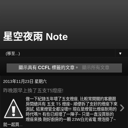
星空夜雨 Note
▼
顯示具有
CCFL
標籤的文章。
顯示所有文章
2013年11月23日 星期六
昨晚跟早上換了五支T5燈座!
做一下紀錄五年壞了五支燈座, 比較常開關的客廳跟
›
房間總共有 五支 T5 燈座~ 順便拆了支好的燈座下來
測試, 結果燈管全都沒壞!!! 現在是燈管比燈座耐用的
時代嗎?! 有些已經壞了一陣子~ 只是一直沒買新的
燈座來換 剛好廚房的一顆 23W白光省電 燈泡掛了~
就一起買...