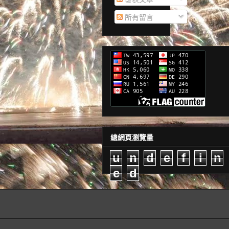
所有留言
總網頁瀏覽量
u
n
d
e
f
i
n
e
d