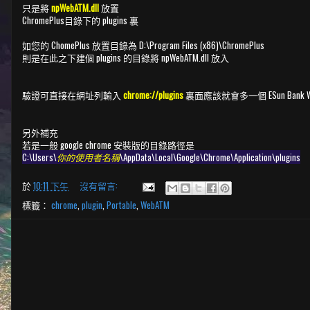
只是將
npWebATM.dll
放置
ChromePlus目錄下的 plugins 裏
如您的 ChomePlus 放置目錄為 D:\Program Files (x86)\ChromePlus
則是在此之下建個 plugins 的目錄將 npWebATM.dll 放入
驗證可直接在網址列輸入
chrome://plugins
裏面應該就會多一個 ESun Bank WebA
另外補充
若是一般 google chrome 安裝版的目錄路徑是
C:\Users\
你的使用者名稱
\AppData\Local\Google\Chrome\Application\plugins
於
10:11 下午
沒有留言:
標籤：
chrome
,
plugin
,
Portable
,
WebATM