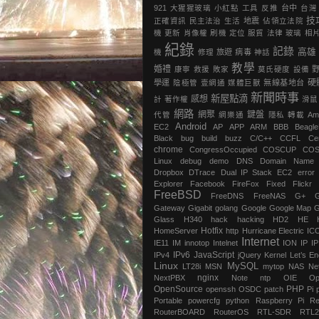
921
大猩猩玻璃
小紅點
工具
反推
台中
台灣
技
正確資訊
民主法治
生活
地震
‎佔領立法院‬
機
更新
肖像權
刷機
定位
服貿
法律
玻璃
相
紀錄
記錄
高雄
機
修理
旅遊
病毒
神話
教學
婚禮
康寧
救援
敗家
莫氏硬度
設備
硬
學運
陰極管
壹網通
媒體巨獸
無線基地台
新聞時事
新屋點滴
感想
計
著作權
滑鼠
網路
網聚
鍵盤
代管
網樂通
隱私
轉載
Am
Android
EC2
AP
APP
ARM
BBB
Beagl
Black
bug
build
buzz
C/C++
CCFL
Ce
chrome
‎CongressOccupied
COSCUP
CO
Linux
debug
demo
DNS
Domain Name
Dropbox
DTrace
Dual IP Stack
EC2
error
Explorer
Facebook
FireFox
Fixed
Flickr
FreeBSD
FreeDNS
FreeNAS
G+
Gateway
Gigabit
golang
Google
Google Map
G
Glass
H340
hack
hacking
HD2
HE
Hotfix
HomeServer
http
Hurricane Electric
IC
Internet
IE11
IM
innotop
Intelnet
ION
IP
I
IPv6
JavaScript
IPv4
jQuery
Kernel
Let’s En
Linux
MySQL
LT28i
MSN
mytop
NAS
Ne
nginx
NextPBX
Note
ntp
OIE
Op
OpenSource
PHP
openssh
OSDC
patch
Pi
Portable
powercfg
python
Raspberry Pi
Re
RouterBOARD
RouterOS
RTL-SDR
RTL2