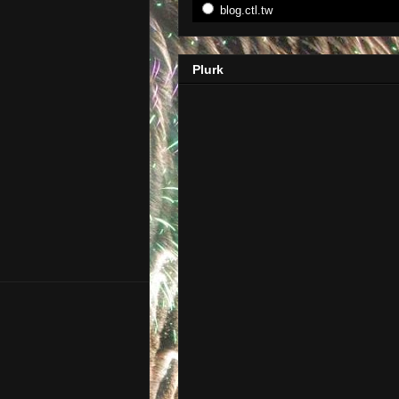
blog.ctl.tw
Plurk