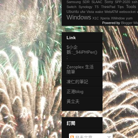
Sony
Samsung
SDR
SLAAC
SPP-2020
ssh
Tools
Switch
Synology
T5
ThinkPad
Tips
Ubuntu
ufw
Vista
wake
WebATM
websocket
Windows
X1C
Xperia
XWindow
yum
Powered by
Blogger Wi
Link
$小企
鵝::_94iPHPer()
;
Zeroplex 生活
隨筆
凍仁的筆記
正港blog
黃立夫
訂閱
發表文章