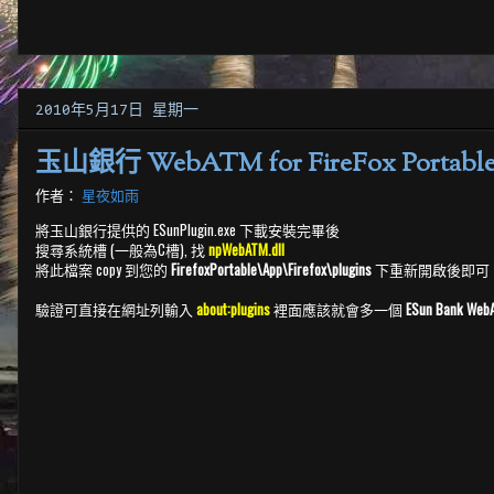
2010年5月17日 星期一
玉山銀行 WebATM for FireFox Portabl
作者：
星夜如雨
將玉山銀行提供的 ESunPlugin.exe 下載安裝完畢後
搜尋系統槽 (一般為C槽), 找
npWebATM.dll
將此檔案 copy 到您的
FirefoxPortable\App\Firefox\plugins
下重新開啟後即可
驗證可直接在網址列輸入
about:plugins
裡面應該就會多一個
ESun Bank WebA