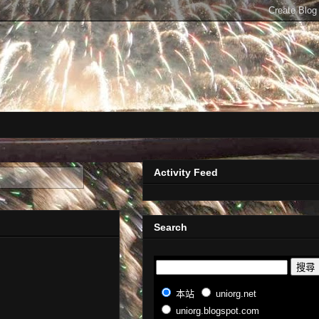
Activity Feed
Search
本站
uniorg.net
uniorg.blogspot.com