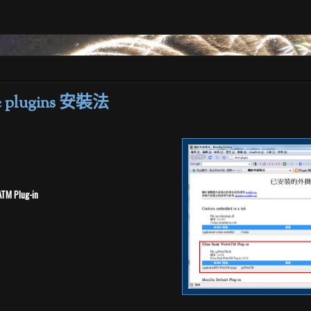
e plugins 安裝法
TM Plug-in