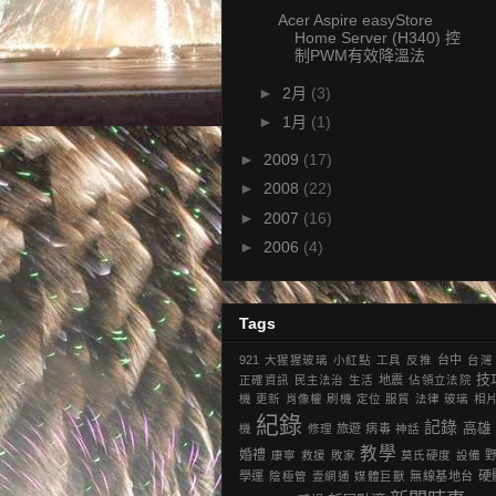
Acer Aspire easyStore
Home Server (H340) 控
制PWM有效降溫法
►
2月
(3)
►
1月
(1)
►
2009
(17)
►
2008
(22)
►
2007
(16)
►
2006
(4)
Tags
921
大猩猩玻璃
小紅點
工具
反推
台中
台灣
技
正確資訊
民主法治
生活
地震
‎佔領立法院‬
機
更新
肖像權
刷機
定位
服貿
法律
玻璃
相
紀錄
記錄
高雄
機
修理
旅遊
病毒
神話
教學
婚禮
康寧
救援
敗家
莫氏硬度
設備
硬
學運
陰極管
壹網通
媒體巨獸
無線基地台