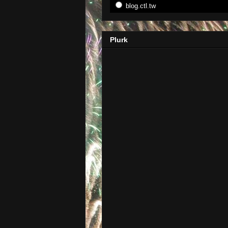
blog.ctl.tw
Plurk