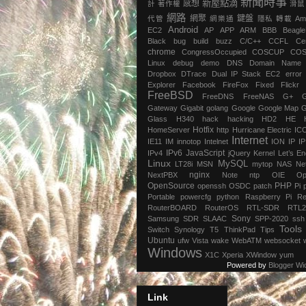
新聞時事
新屋點滴
感想
計
著作權
滑鼠
網路
網聚
鍵盤
代管
網樂通
隱私
轉載
Am
Android
EC2
AP
APP
ARM
BBB
Beagl
Black
bug
build
buzz
C/C++
CCFL
Ce
chrome
‎CongressOccupied
COSCUP
CO
Linux
debug
demo
DNS
Domain Name
Dropbox
DTrace
Dual IP Stack
EC2
error
Explorer
Facebook
FireFox
Fixed
Flickr
FreeBSD
FreeDNS
FreeNAS
G+
Gateway
Gigabit
golang
Google
Google Map
G
Glass
H340
hack
hacking
HD2
HE
Hotfix
HomeServer
http
Hurricane Electric
IC
Internet
IE11
IM
innotop
Intelnet
ION
IP
I
IPv6
JavaScript
IPv4
jQuery
Kernel
Let’s En
Linux
MySQL
LT28i
MSN
mytop
NAS
Ne
nginx
NextPBX
Note
ntp
OIE
Op
OpenSource
PHP
openssh
OSDC
patch
Pi
Portable
powercfg
python
Raspberry Pi
Re
RouterBOARD
RouterOS
RTL-SDR
RTL2
Sony
Samsung
SDR
SLAAC
SPP-2020
ssh
Tools
Switch
Synology
T5
ThinkPad
Tips
Ubuntu
ufw
Vista
wake
WebATM
websocket
Windows
X1C
Xperia
XWindow
yum
Powered by
Blogger Wi
Link