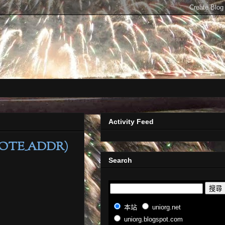
Activity Feed
OTE_ADDR)
Search
本站
uniorg.net
uniorg.blogspot.com