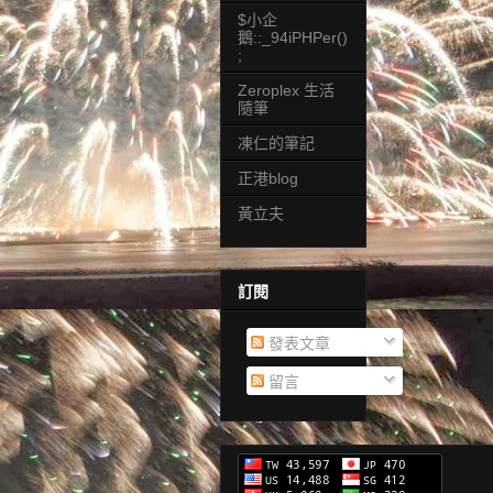
$小企
鵝::_94iPHPer()
;
Zeroplex 生活
隨筆
凍仁的筆記
正港blog
黃立夫
訂閱
發表文章
留言