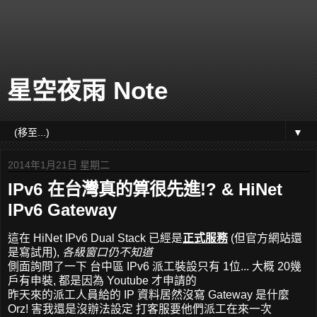
星空夜雨 Note
▼
2014年1月21日 星期二
IPv6 在台灣真的算很先進!? & HiNet
IPv6 Gateway
這在 HiNet IPv6 Dual Stack 已經是
正式服務
(但官方網站還
是寫試用),
各級窗口仍不知道
側面詢問了一下 台中區 IPv6 派工裝設只有 1位... 大概 20幾
戶有申裝, 都是因為 Youtube 才申請的
昨天來的派工人員給的 IP 資料居然沒寫 Gateway 是什麼
Orz! 害我還是沒辦法設定 打客服要他們派工在來一次