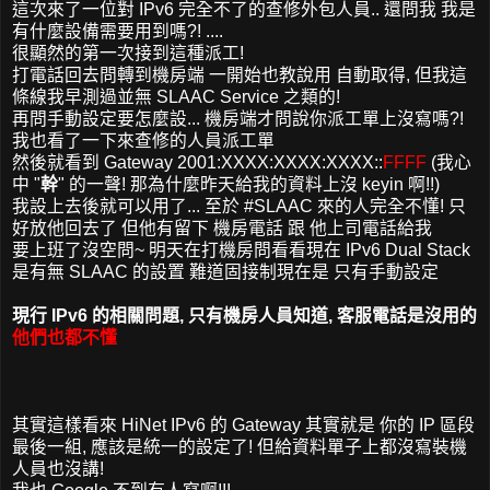
這次來了一位對 IPv6 完全不了的查修外包人員.. 還問我 我是
有什麼設備需要用到嗎?! ....
很顯然的第一次接到這種派工!
打電話回去問轉到機房端 一開始也教說用 自動取得, 但我這
條線我早測過並無 SLAAC Service 之類的!
再問手動設定要怎麼設... 機房端才問說你派工單上沒寫嗎?!
我也看了一下來查修的人員派工單
然後就看到 Gateway 2001:XXXX:XXXX:XXXX::
FFFF
(我心
中 "
幹
" 的一聲! 那為什麼昨天給我的資料上沒 keyin 啊!!)
我設上去後就可以用了... 至於 #SLAAC 來的人完全不懂! 只
好放他回去了 但他有留下 機房電話 跟 他上司電話給我
要上班了沒空問~ 明天在打機房問看看現在 IPv6 Dual Stack
是有無 SLAAC 的設置 難道固接制現在是 只有手動設定
現行 IPv6 的相關問題, 只有機房人員知道, 客服電話是沒用的
他們也都不懂
其實這樣看來 HiNet IPv6 的 Gateway 其實就是 你的 IP 區段
最後一組, 應該是統一的設定了! 但給資料單子上都沒寫裝機
人員也沒講!