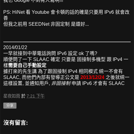
我也 Google 不到有人寫啊!!!
PS: HiNet 看 Youtube 會卡頓的話的確是只要用 IPv6 就會改
善
但我之前用 SEEDNet 非固定制 是還好...
2014/01/22
一早就接到中華電話詢問 IPv6 設定 ok 了嗎?
順便問了一下 SLAAC 確定 只要是 固接制多機型 跟 IPv4 一
樣
需要自己手動設定
據打來的先生講 為了跟固接制 IPv4 相同模式 統一不會有
SLAAC, 而他們內部有發導正公文是
2013/12/24
之後就統一
這樣設置, 並通知用戶,
非固接制
申請 IPv6 才會有 SLAAC
星夜如雨
於
7:21 下午
分享
沒有留言: