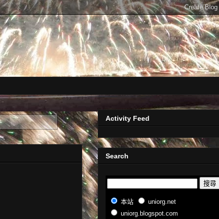
Activity Feed
Search
本站
uniorg.net
uniorg.blogspot.com