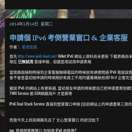
2014年1月14日 星期二
申請個 IPv6 考倒營業窗口 & 企業客服
作者：
星夜如雨
首先
http://www.ipv6.hinet.net/
HiNet IPv6 網站上資料尚未更新 下載表格尚
現在
已無試用
直接申裝... 但還是用試用申請表格
當我換固接制時接到企業客服聯絡電話的時候就有順便問過 IPv6 我就說
會不會是當初她申請的時候剛好有員工不用的優惠碼給他用! Orz! 企客完全
據說 IPv6 的網站上有更新過, 當初朋友申請的時候要自己把申請書寄到總公司
TWIX Service 跟 GSN網路用戶 才是郵寄
IPv6 Dual Stack Service 直接到營業窗口申辦 (目前網站上的申請書第三頁
而我今天上班前順路先去了 文心營業窗口 的狀況如下
me: 直接問業務窗口 你知道 IPv6 申裝嗎?