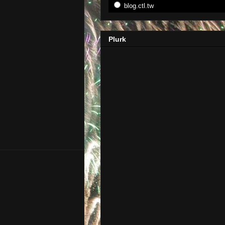
blog.ctl.tw
Plurk