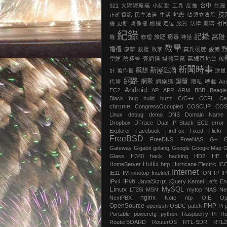
921
大猩猩玻璃
小紅點
工具
反推
台中
台灣
技
正確資訊
民主法治
生活
地震
‎佔領立法院‬
機
更新
肖像權
刷機
定位
服貿
法律
玻璃
相
紀錄
記錄
高雄
機
修理
旅遊
病毒
神話
教學
婚禮
康寧
救援
敗家
莫氏硬度
設備
硬
學運
陰極管
壹網通
媒體巨獸
無線基地台
新聞時事
新屋點滴
感想
計
著作權
滑鼠
網路
網聚
鍵盤
代管
網樂通
隱私
轉載
Am
Android
EC2
AP
APP
ARM
BBB
Beagl
Black
bug
build
buzz
C/C++
CCFL
Ce
chrome
‎CongressOccupied
COSCUP
CO
Linux
debug
demo
DNS
Domain Name
Dropbox
DTrace
Dual IP Stack
EC2
error
Explorer
Facebook
FireFox
Fixed
Flickr
FreeBSD
FreeDNS
FreeNAS
G+
Gateway
Gigabit
golang
Google
Google Map
G
Glass
H340
hack
hacking
HD2
HE
Hotfix
HomeServer
http
Hurricane Electric
IC
Internet
IE11
IM
innotop
Intelnet
ION
IP
I
IPv6
JavaScript
IPv4
jQuery
Kernel
Let’s En
Linux
MySQL
LT28i
MSN
mytop
NAS
Ne
nginx
NextPBX
Note
ntp
OIE
Op
OpenSource
PHP
openssh
OSDC
patch
Pi
Portable
powercfg
python
Raspberry Pi
Re
RouterBOARD
RouterOS
RTL-SDR
RTL2