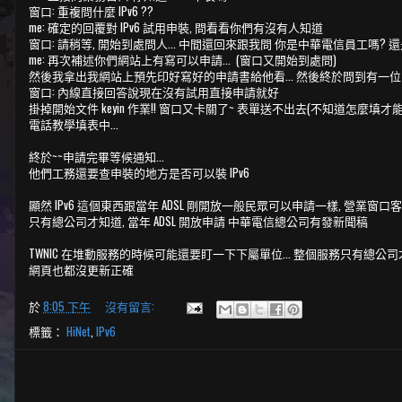
窗口: 重複問什麼 IPv6 ??
me: 確定的回覆對 IPv6 試用申裝, 問看看你們有沒有人知道
窗口: 請稍等, 開始到處問人... 中間還回來跟我問 你是中華電信員工嗎
me: 再次補述你們網站上有寫可以申請... (窗口又開始到處問)
然後我拿出我網站上預先印好寫好的申請書給他看... 然後終於問到有一
窗口: 內線直接回答說現在沒有試用直接申請就好
掛掉開始文件 keyin 作業!! 窗口又卡關了~ 表單送不出去(不知道怎麼填才能
電話教學填表中...
終於~~申請完畢等候通知...
他們工務還要查申裝的地方是否可以裝 IPv6
顯然 IPv6 這個東西跟當年 ADSL 剛開放一般民眾可以申請一樣, 營業窗口
只有總公司才知道, 當年 ADSL 開放申請 中華電信總公司有發新聞稿
TWNIC 在堆動服務的時候可能還要盯一下下屬單位... 整個服務只有總公
網頁也都沒更新正確
於
8:05 下午
沒有留言:
標籤：
HiNet
,
IPv6