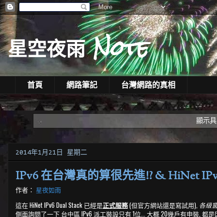
星空夜雨 Note
首頁
網路筆記
台灣網路的真相
顯示
2014年1月21日 星期二
IPv6 在台灣真的算很先進!? & HiNet IPv6
作者：
星夜如雨
這在 HiNet IPv6 Dual Stack 已經是
正式服務
(但官方網站還是寫試用),
各級
側面詢問了一下 台中區 IPv6 派工裝設只有 1位... 大概 20幾戶有申裝, 都是因