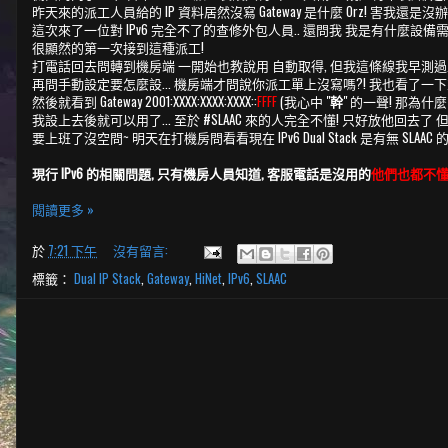
昨天來的派工人員給的 IP 資料居然沒寫 Gateway 是什麼 Orz! 害我
這次來了一位對 IPv6 完全不了的查修外包人員.. 還問我 我是有什麼設備需要用到
很顯然的第一次接到這種派工!
打電話回去問轉到機房端 一開始也教說用 自動取得, 但我這條線我早測過並無 SLA
再問手動設定要怎麼設... 機房端才問說你派工單上沒寫嗎?! 我也看了
然後就看到 Gateway 2001:XXXX:XXXX:XXXX::
FFFF
(我心中 "
幹
" 的一聲! 那為什麼
我設上去後就可以用了... 至於 #SLAAC 來的人完全不懂! 只好放他回去了
要上班了沒空問~ 明天在打機房問看看現在 IPv6 Dual Stack 是有無 SL
現行 IPv6 的相關問題, 只有機房人員知道, 客服電話是沒用的
他們也都不
閱讀更多 »
於
7:21 下午
沒有留言:
標籤：
Dual IP Stack
,
Gateway
,
HiNet
,
IPv6
,
SLAAC