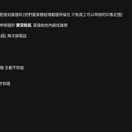
? 還是接到誰通知 (他們連業務經理都還停留在 只有員工可以申辦的印象記憶)
位申辦過的
資深姐姐
, 直接給他內線找誰問
過), 再次撥電話
客服 全都不知道
司才知道