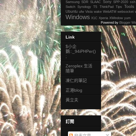
Sony
Samsung
SDR
SLAAC
SPP-2020
ssh
Tools
Switch
Synology
T5
ThinkPad
Tips
Ubuntu
ufw
Vista
wake
WebATM
websocket
Windows
X1C
Xperia
XWindow
yum
Powered by
Blogger Wi
Link
$小企
鵝::_94iPHPer()
;
Zeroplex 生活
隨筆
凍仁的筆記
正港blog
黃立夫
訂閱
發表文章