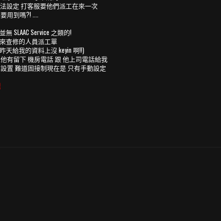
還是沒辦法設定 打客服要他們派工在來一次
嗎?! ....
AC Service 之類的!
一下來查修的人員派工單
昨天給我的資料上沒 keyin 啊!!)
 但他有留下 機房電話 跟 他上司電話給我
AAC 的設置 難道固接制現在是 只有手動設定
懂