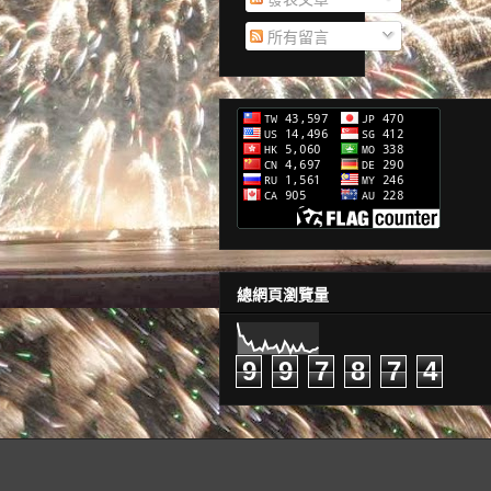
所有留言
總網頁瀏覽量
9
9
7
8
7
4