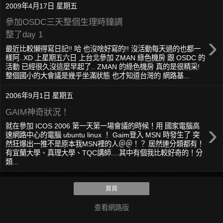
2009年4月17日 星期五
參加OSDC三天整個生理時鐘調
整了day 1
›
最近比較懶得寫日記!! 哈 也沒啥好寫的!! 沒活動每天過的也都一
樣阿..XD 上星期五六日 上台北參加 ZMAN 綠色機房 跟 OSDC 的
活動 已經很久沒這麼早起了.. ZMAN 的綠色機房 真的是很精采!
整個國小的大會議是幾乎坐滿狀態 也才知道台灣的 網路基...
2006年9月1日 星期五
GAIM神奇狀況！
›
就在參加 ICOS 2006 第一天第一場會議的時候！用 國家電腦高
速網路中心的電腦 ubuntu linux ！ Gaim登入 MSN 時發生了 突
然狂爆出一推不是原本我MSN裡的人＠＠！？ 居然連分類都有！
有宜蘭大學、真理大學、TQC講師....其中有個我比較好奇的！分
類...
首頁
查看網路版