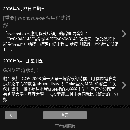
2006年9月27日 星期三
[重要] svchost.exe-應用程式錯
誤
›
「svchost.exe-應用程式錯誤」的話框 內容如：
「"0x0a0d3143"指令參考的"0x0a0d3143"記憶體。該記憶體不
能為"read"。 請按「確定」終止程式 請按「取消」進行程式偵錯
」 ...
2006年9月1日 星期五
GAIM神奇狀況！
›
就在參加 ICOS 2006 第一天第一場會議的時候！用 國家電腦高
速網路中心的電腦 ubuntu linux ！ Gaim登入 MSN 時發生了 突
然狂爆出一推不是原本我MSN裡的人＠＠！？ 居然連分類都有！
有宜蘭大學、真理大學、TQC講師....其中有個我比較好奇的！分
類...
‹
首頁
查看網路版