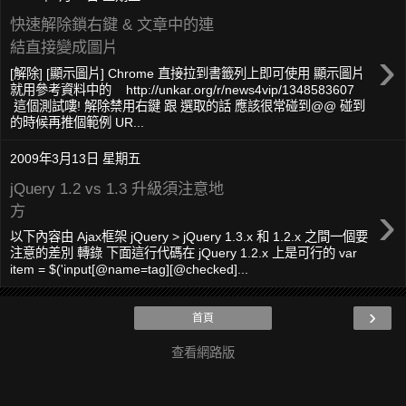
快速解除鎖右鍵 & 文章中的連
結直接變成圖片
›
[解除] [顯示圖片] Chrome 直接拉到書籤列上即可使用 顯示圖片
就用參考資料中的 http://unkar.org/r/news4vip/1348583607
這個測試嘍! 解除禁用右鍵 跟 選取的話 應該很常碰到@@ 碰到
的時候再推個範例 UR...
2009年3月13日 星期五
jQuery 1.2 vs 1.3 升級須注意地
›
方
以下內容由 Ajax框架 jQuery > jQuery 1.3.x 和 1.2.x 之間一個要
注意的差別 轉錄 下面這行代碼在 jQuery 1.2.x 上是可行的 var
item = $('input[@name=tag][@checked]...
›
首頁
查看網路版